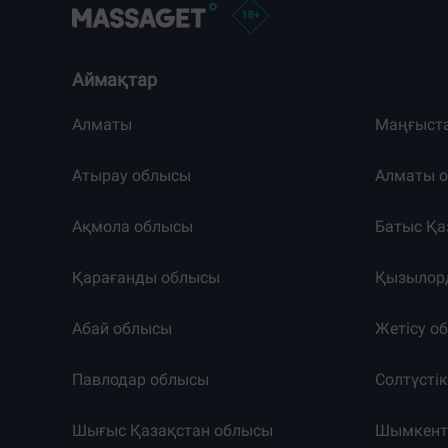
Аймақтар
Алматы
Маңғыст
Атырау облысы
Алматы 
Ақмола облысы
Батыс Қа
Қарағанды облысы
Қызылор
Абай облысы
Жетісу о
Павлодар облысы
Солтүсті
Шығыс Қазақстан облысы
Шымкен