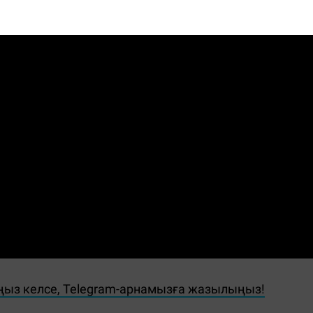
ңыз келсе, Telegram-арнамызға жазылыңыз!