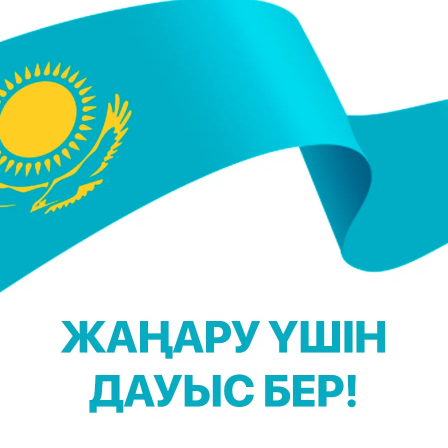
ан ағылшын тілінен жарысқа қатысты. Еліне
сымен бірге тәрбиелеп, атсалысып жатырмыз", -
 Іңкәр және Кәусар есімді қыздар өсіп келеді. Қасым
мен кездесіп, еркін сұхбат құру.