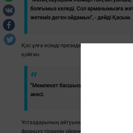
болғымыз келеді. Сол арманымызға жет
жетеміз деген ойдамын", - дейді Қасым.
Қос ұлға есімді президент Тоқаев сияқты с
қойған.
"Мемлекет басшысы теледидардан сөйлес
әкесі.
Ұстаздарының айтуынша, егіз атына заты са
француз тілдерін үйренуді мақсат қойған.