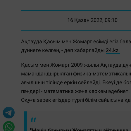
16 Қазан 2022, 09:10
Ақтауда Қасым мен Жомарт есімді егіз бал
дүниеге келген, - деп хабарлайды
24.kz.
Қасым мен Жомарт 2009 жылы Ақтауда дүние
мамандандырылған физика-математикалық 
ағылшын тілінде еркін сөйлейді. Екеуі де 
пәндері - математика және көркем әдебиет.
Оқуға зерек егіздер түрлі білім сайысына қ
"Менің бауырым Жомарттың айтуынша, бі