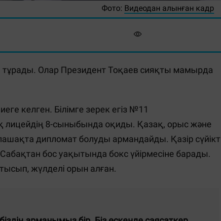
Фото:
Видеодан алынған кадр
а тұрады. Олар Президент Тоқаев сияқты мамырда
ге келген. Білімге зерек егіз №11
лицейдің 8-сыныбында оқиды. Қазақ, орыс және
болашақта дипломат болуды армандайды. Қазір сүйікт
 Сабақтан бос уақытында бокс үйірмесіне барады.
атысып, жүлделі орын алған.
здің арманымыз бір. Біз өскенде саясаткер