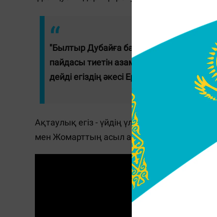
"Былтыр Дубайға барып келді. Сол жақт
пайдасы тиетін азамат болып өсуіне ана
дейді егіздің әкесі Ерлан Мәуленов.
Ақтаулық егіз - үйдің үлкені. Олардан кейін
мен Жомарттың асыл арманы - ел Президенті