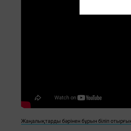
Жаңалықтарды бәрінен бұрын біліп отырғы