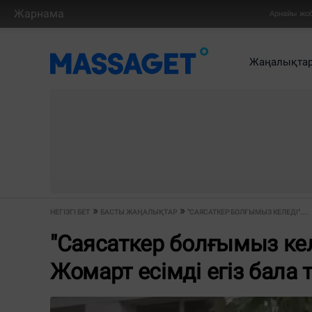
Жарнама
Арнайы жо
Жаңалықта
НЕГІЗГІ БЕТ
БАСТЫ ЖАҢАЛЫҚТАР
"САЯСАТКЕР БОЛҒЫМЫЗ КЕЛЕДІ"....
"Саясаткер болғымыз кел
Жомарт есімді егіз бала