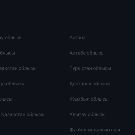
ау облысы
Астана
облысы
Ақтөбе облысы
зақстан облысы
Түркістан облысы
да облысы
Қостанай облысы
блысы
Жамбыл облысы
к Қазақстан облысы
Ұлытау облысы
т
Футбол жаңалықтары