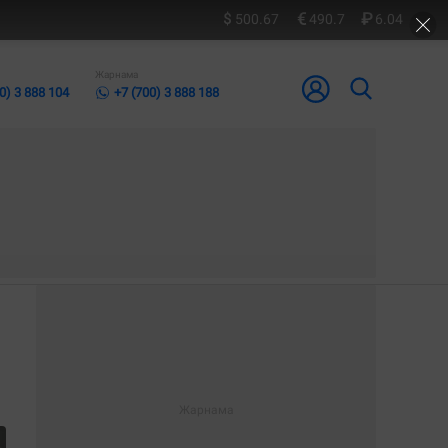
500.67
490.7
6.04
Жарнама
0) 3 888 104
+7 (700) 3 888 188