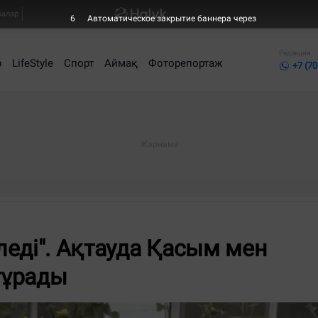
балар
6
Автоматическое закрытие баннера через
Редакция
р
LifeStyle
Спорт
Аймақ
Фоторепортаж
+7 (70
еді". Ақтауда Қасым мен
 тұрады