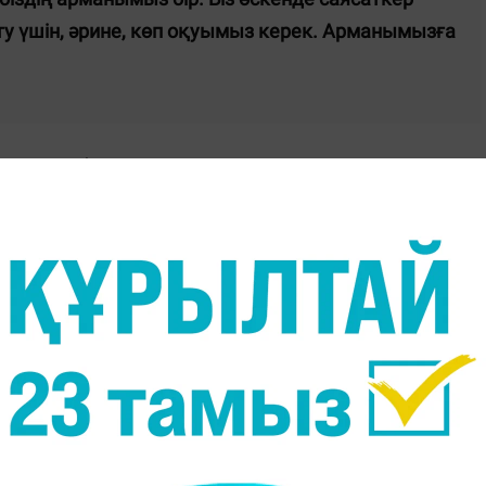
у үшін, әрине, көп оқуымыз керек. Арманымызға
аясаткер болсын деген тілекпен Түркістандағы әжесі
е, дереу отыра қалып сөзін тыңдайды", - дейді
й. Үнемі ізденісте жүреді. Болашақта қытай,