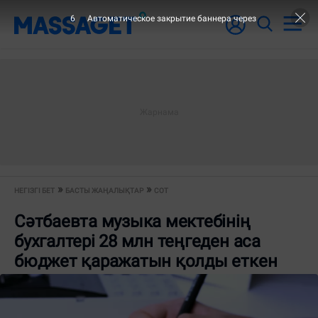
6
Автоматическое закрытие баннера через
НЕГІЗГІ БЕТ
БАСТЫ ЖАҢАЛЫҚТАР
СОТ
Сәтбаевта музыка мектебінің
бухгалтері 28 млн теңгеден аса
бюджет қаражатын қолды еткен