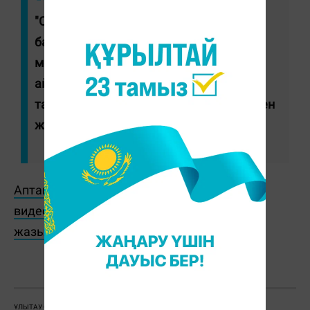
"Сот үкімімен оған 5 жыл 4 ай мерзімге
бас бостандығынан және дәл осы
мерзімге бухгалтерлік қызметпен
айналысу құқығынан айыру жазасы
тағайындалды. Үкім заңды күшіне енген
жоқ", - деп жазылған хабарламада.
Аптаның басты оқиғалары мен пайдалы
видеоларды көру үшін YouTube арнамызға
жазылыңыз
Ж. Қадыржанова
ҰЛЫТАУ ОБЛЫСЫ
СӘТБАЕВ
БЮДЖЕТ
СОТ