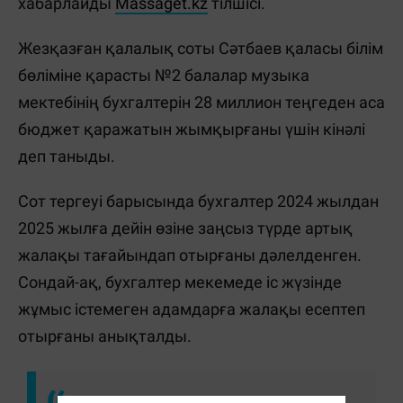
хабарлайды
Massaget.kz
тілшісі.
Жезқазған қалалық соты Сәтбаев қаласы білім
бөліміне қарасты №2 балалар музыка
мектебінің бухгалтерін 28 миллион теңгеден аса
бюджет қаражатын жымқырғаны үшін кінәлі
деп таныды.
Сот тергеуі барысында бухгалтер 2024 жылдан
2025 жылға дейін өзіне заңсыз түрде артық
жалақы тағайындап отырғаны дәлелденген.
Сондай-ақ, бухгалтер мекемеде іс жүзінде
жұмыс істемеген адамдарға жалақы есептеп
отырғаны анықталды.