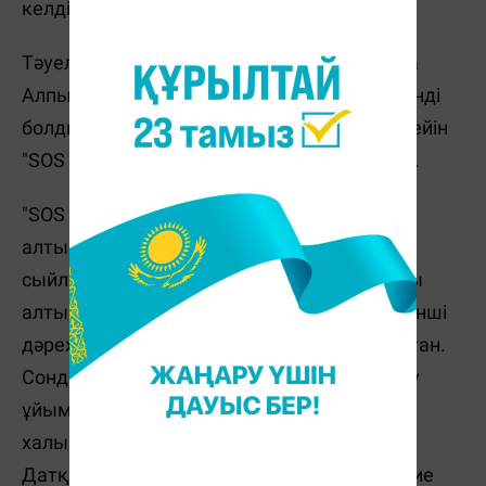
келді.
Тәуелсіздіктің алғашқы жылдарында Сара
Алпысқызы қоғамдық жұмыстарда белсенді
болды. 1992 жылы "Бөбек" қорын ашты. Кейін
"SOS Киндердорф" балалар ауылын ашқан.
"SOS Киндердорф" халықаралық қорының
алтын медалімен, ЮНИСЕФ арнайы
сыйлығымен, Шыңғыс Айтматов атындағы
алтын медальмен және Қазақстанның бірінші
дәрежелі "Достық" орденімен марапатталған.
Сондай-ақ, бүкіләлемдік денсаулық сақтау
ұйымының Ихсан Дограмачи атындағы
халықаралық жүлдесі және "Құрманжан
Датқа" мен Unity халықаралық жүлдесіне ие