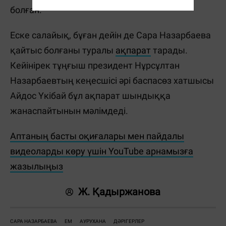
болған.
Еске салайық, бұған дейін де Сара Назарбаева
қайтыс болғаны туралы
ақпарат
тарады.
Кейінірек тұңғыш президент Нұрсұлтан
Назарбаевтың кеңесшісі әрі баспасөз хатшысы
Айдос Үкібай бұл ақпарат шындыққа
жанаспайтынын мәлімдеді.
Аптаның басты оқиғалары мен пайдалы
видеоларды көру үшін YouTube арнамызға
жазылыңыз
Ж. Қадыржанова
САРА НАЗАРБАЕВА
ЕМ
АУРУХАНА
ДӘРІГЕРЛЕР