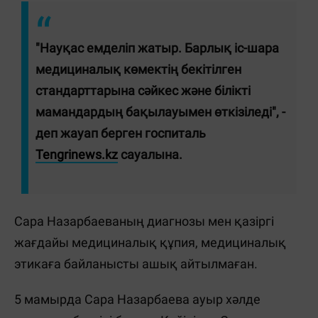
"Науқас емделіп жатыр. Барлық іс-шара
медициналық көмектің бекітілген
стандарттарына сәйкес және білікті
мамандардың бақылауымен өткізіледі", -
деп жауап берген госпиталь
Tengrinews.kz
сауалына.
Сара Назарбаеваның диагнозы мен қазіргі
жағдайы медициналық құпия, медициналық
этикаға байланысты ашық айтылмаған.
5 мамырда Сара Назарбаева ауыр хәлде