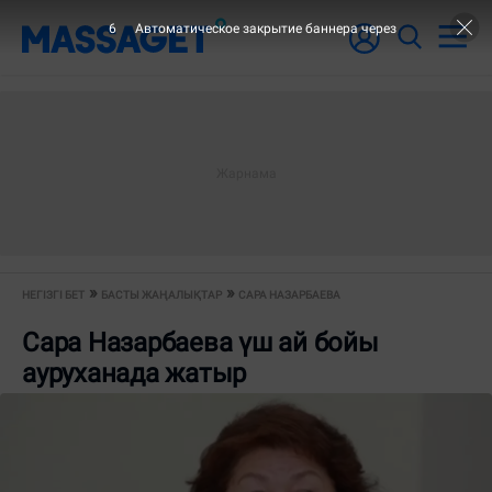
6
Автоматическое закрытие баннера через
НЕГІЗГІ БЕТ
БАСТЫ ЖАҢАЛЫҚТАР
САРА НАЗАРБАЕВА
Сара Назарбаева үш ай бойы
ауруханада жатыр