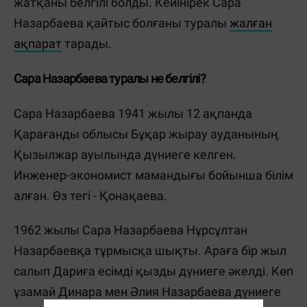
жатқаны белгілі болды. Кейінірек Сара
Назарбаева қайтыс болғаны туралы
жалған
ақпарат
тарады.
Сара Назарбаева туралы не белгілі?
Сара Назарбаева 1941 жылы 12 ақпанда
Қарағанды облысы Бұқар жырау ауданының
Қызылжар ауылында дүниеге келген.
Инженер-экономист мамандығы бойынша білім
алған. Өз тегі - Қонақаева.
1962 жылы Сара Назарбаева Нұрсұлтан
Назарбаевқа тұрмысқа шықты. Араға бір жыл
салып Дариға есімді қызды дүниеге әкелді. Көп
ұзамай Динара мен Әлия Назарбаева дүниеге