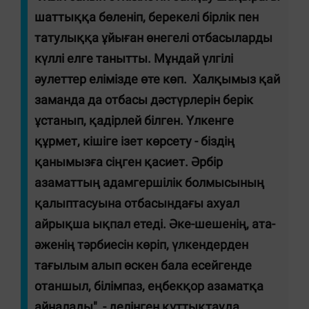
шаттыққа бөленіп, берекелі бірлік пен
татулыққа ұйыған өнегелі отбасыларды
күллі елге танытты. Мұндай үлгілі
әулеттер елімізде өте көп. Халқымыз қай
заманда да отбасы дәстүрлерін берік
ұстанып, қадірлей білген. Үлкенге
құрмет, кішіге ізет көрсету - біздің
қанымызға сіңген қасиет. Әрбір
азаматтың адамгершілік болмысының
қалыптасуына отбасындағы ахуал
айрықша ықпал етеді. Әке-шешенің, ата-
әженің тәрбиесін көріп, үлкендерден
тағылым алып өскен бала есейгенде
отаншыл, білімпаз, еңбекқор азаматқа
айналады", - делінген құттықтауда.