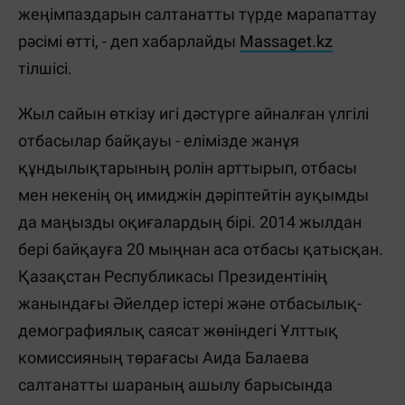
жеңімпаздарын салтанатты түрде марапаттау
рәсімі өтті, - деп хабарлайды
Massaget.kz
тілшісі.
Жыл сайын өткізу игі дәстүрге айналған үлгілі
отбасылар байқауы - елімізде жанұя
құндылықтарының ролін арттырып, отбасы
мен некенің оң имиджін дәріптейтін ауқымды
да маңызды оқиғалардың бірі. 2014 жылдан
бері байқауға 20 мыңнан аса отбасы қатысқан.
Қазақстан Республикасы Президентінің
жанындағы Әйелдер істері және отбасылық-
демографиялық саясат жөніндегі Ұлттық
комиссияның төрағасы Аида Балаева
салтанатты шараның ашылу барысында