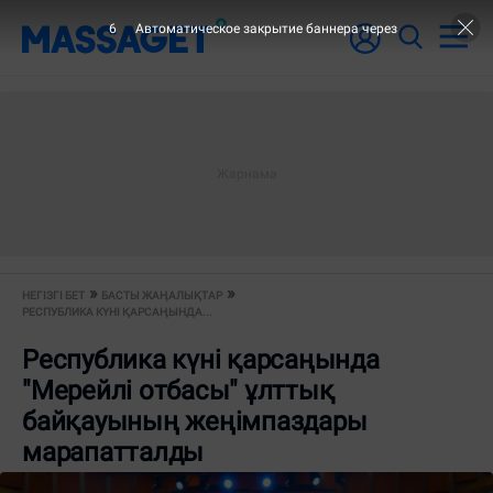
5
Автоматическое закрытие баннера через
НЕГІЗГІ БЕТ
БАСТЫ ЖАҢАЛЫҚТАР
РЕСПУБЛИКА КҮНІ ҚАРСАҢЫНДА...
Республика күні қарсаңында
"Мерейлі отбасы" ұлттық
байқауының жеңімпаздары
марапатталды