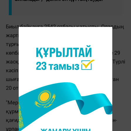
Биыл байқауға 2542 отбасы қатысты. Олардың
жартысынан астамы (63,4 пайызы) - ауыл
тұрғындары. Сондай-ақ, 1166 табысты
көпбалалы және ерлі-зайыптының екеуі де 29
жасқа толмаған 501 жас отбасы қатысты. Түрлі
кәсіп пен еңбек әулеттерінің, спорт және
шығармашылық жанұя өкілдерінен құралған
20 отбасы өңір жеңімпаздары атанды.
"Мерейлі отбасы" ұлттық байқауы үлкенге
құрмет, кішіге ізет рухани-адамгершілік
қағидасына негізделген және оны ұрпақтан-
ұрпаққа жеткізуді көздейтін отбасы