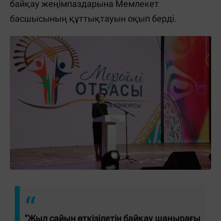
байқау жеңімпаздарына Мемлекет
басшысының құттықтауын оқып берді.
"Жыл сайын өткізілетін байқау шаңырағы