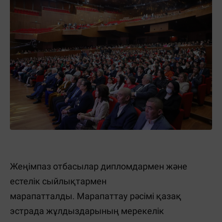
Жеңімпаз отбасылар дипломдармен және
естелік сыйлықтармен
марапатталды. Марапаттау рәсімі қазақ
эстрада жұлдыздарының мерекелік