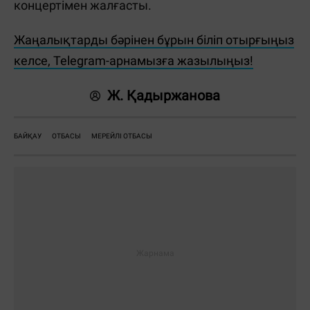
концертімен жалғасты.
Жаңалықтарды бәрінен бұрын біліп отырғыңыз
келсе, Telegram-арнамызға жазылыңыз!
Ж. Қадыржанова
БАЙҚАУ
ОТБАСЫ
МЕРЕЙЛІ ОТБАСЫ