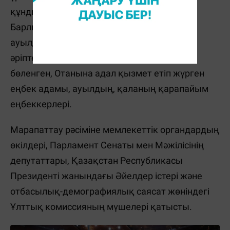
құндылығын дәріптеп келеді.
Барлық отбасының әрбір мүшесі -
ауылдастарының, қала тұрғындарының,
әріптестерінің, көрші-қолаңның құрметіне
бөленген, Отанына адал қызмет етіп жүрген
еңбек адамы, ауылдың, қаланың қарапайым
еңбеккерлері.
Марапаттау рәсіміне мемлекеттік органдардың
өкілдері, Парламент Сенаты мен Мәжілісінің
депутаттары, Қазақстан Республикасы
Президенті жанындағы Әйелдер істері және
отбасылық-демографиялық саясат жөніндегі
Ұлттық комиссияның мүшелері қатысты.