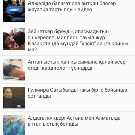
Әлжеліде балағат сөз айтқан блогер
жауапқа тартылды - видео
Зейнеткер біреудің опасыздығын
әшкерелеп, миллион тауып жүр:
Қазақстанда мұндай “кәсіп“ заңға қайшы
ма?
Аптап ыстық қан қысымына қалай әсер
етеді: кардиолог түсіндірді
Гүлмира Сатыбалды тағы бір іс бойынша
сотталды
Алдағы күндері Астана мен Алматыда
аптап ыстық болады