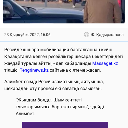
23 Қыркүйек 2022, 16:06
Ж. Қадыржанова
Ресейде ішінара мобилизация басталғаннан кейін
Қазақстанға келген ресейліктер шекара бекеттеріндегі
жағдай туралы айтты, - деп хабарлайды
Massaget.kz
тілшісі
Tengrinews.kz
сайтына сілтеме жасап.
Алимбет есімді Ресей азаматының айтуынша,
шекарадан өту процесі екі сағатқа созылған.
"Жылдам болды, Шымкенттегі
туыстарымызға бара жатырмыз", - дейді
Алимбет.