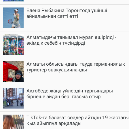
Елена Рыбакина Торонтода үшінші
айналымнан сәтті өтті
Алматыдағы танымал мурал өшірілді -
әкімдік себебін түсіндірді
Алматы облысындағы тауда германиялық
туристер эвакуацияланды
Ақтөбеде жаңа үйлердің тұрғындары
бірнеше айдан бері газсыз отыр
TikTok-та балағат сөздер айтқан 19 жастағы
қыз айыппұл арқалады