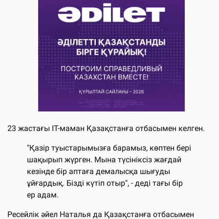
23 жастағы IT-маман Қазақстанға отбасымен келген.
"Қазір туыстарымызға барамыз, көптен бері
шақырып жүрген. Мына түсініксіз жағдай
кезінде бір аптаға демалысқа шығуды
ұйғардық. Бізді күтіп отыр", - деді тағы бір
ер адам.
Ресейлік әйел Наталья да Қазақстанға отбасымен