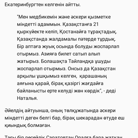
Екатеринбургтен келгенін айтты.
"Мен медбикемін және әскери қызметке
міндетті адаммын. Қазақстанға 21
қыркүйекте келіп, Қостанайға тұрақтадық.
Қазақстанда жалдамалы пәтерде тұрдық.
Бір аптаға жуық осында болуды жоспарлап
отырмыз. Азияға билет сатып алып
жатырыз. Болашақта Тайландқа ұшуды
жоспарлап отырмыз. Онсыз да Қазақстан
арқылы ұшқымыз келген, қарашаның
аяғына қарай, бірақ қазіргі жағдайға
байланысты ерте келуді жөн көрдік", - деді
Наталья.
Әйелдің айтуынша, оның төлқұжатында әскери
міндетті деген белгі бар, бірақ шекарадан өтуде еш
қиындық болмаған.
Тағы бір ресейлік Саратовтан Оралға бара жатқан