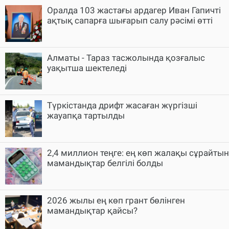
Оралда 103 жастағы ардагер Иван Гапичті
ақтық сапарға шығарып салу рәсімі өтті
Алматы - Тараз тасжолында қозғалыс
уақытша шектеледі
Түркістанда дрифт жасаған жүргізші
жауапқа тартылды
2,4 миллион теңге: ең көп жалақы сұрайтын
мамандықтар белгілі болды
2026 жылы ең көп грант бөлінген
мамандықтар қайсы?