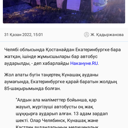
31 Қазан 2022, 15:01
Ж. Қадыржанова
Челябі облысында Қостанайдан Екатеринбургке бара
жатқан, ішінде жұмысшылары бар автобус
аударылды, - деп хабарлайды
Накануне.RU
.
Жол апаты бүгін таңертең Күнашақ ауданы
аумағында, Екатеринбургке қарай баратын жолдың
85-шақырымында болған.
"Алдын ала мәліметтер бойынша, қар
жауып, жүргізуші автобусты оң жақ
шұңқырға аударып алған. 13 адам зардап
шекті. Олар Челябинск, Күнашақ және
Кастлин аудандарының медициналық