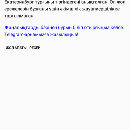
Екатеринбург тұрғыны тізгіндегені анықталған. Ол жол
ережелерін бұзғаны үшін әкімшілік жауапкершілікке
тартылмаған.
Жаңалықтарды бәрінен бұрын біліп отырғыңыз келсе,
Telegram-арнамызға жазылыңыз!
ЖОЛ АПАТЫ
РЕСЕЙ