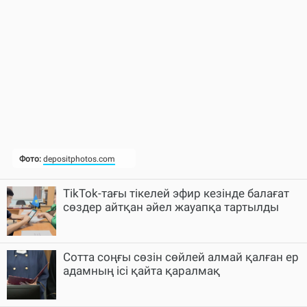
TikTok-тағы тікелей эфир кезінде балағат
сөздер айтқан әйел жауапқа тартылды
Cотта соңғы сөзін сөйлей алмай қалған ер
адамның ісі қайта қаралмақ