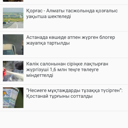
Қорғас - Алматы тасжолында қозғалыс
уақытша шектеледі
Астанада көшеде атпен жүрген блогер
жауапқа тартылды
Көлік салонынан сіріңке лақтырған
жүргізуші 1,6 млн теңге төлеуге
міндеттелді
“Несиеге мұқтаждарды тұзаққа түсірген“:
Қостанай тұрғыны сотталды