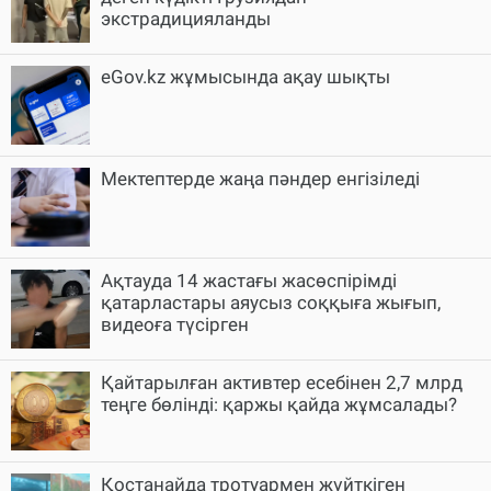
экстрадицияланды
eGov.kz жұмысында ақау шықты
Мектептерде жаңа пәндер енгізіледі
Ақтауда 14 жастағы жасөспірімді
қатарластары аяусыз соққыға жығып,
видеоға түсірген
Қайтарылған активтер есебінен 2,7 млрд
теңге бөлінді: қаржы қайда жұмсалады?
Қостанайда тротуармен жүйткіген