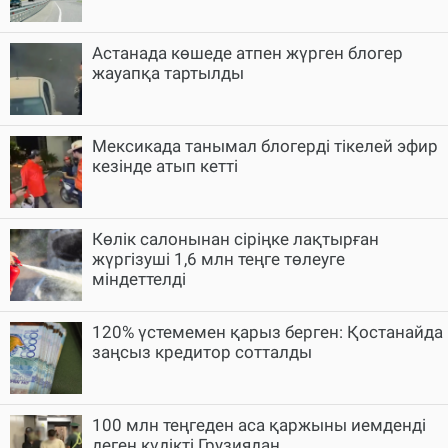
Астанада көшеде атпен жүрген блогер
жауапқа тартылды
Мексикада танымал блогерді тікелей эфир
кезінде атып кетті
Көлік салонынан сіріңке лақтырған
жүргізуші 1,6 млн теңге төлеуге
міндеттелді
120% үстемемен қарыз берген: Қостанайда
заңсыз кредитор сотталды
100 млн теңгеден аса қаржыны иемденді
деген күдікті Грузиядан