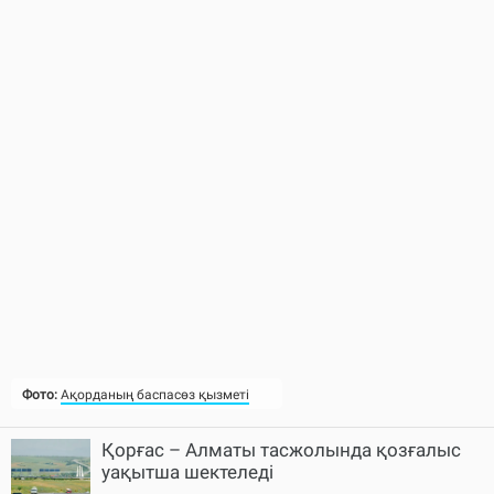
Фото:
Ақорданың баспасөз қызметі
Қорғас – Алматы тасжолында қозғалыс
уақытша шектеледі