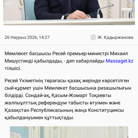
26 Наурыз 2026, 14:27
Ж. Қадыржанова
Мемлекет басшысы Ресей премьер-министрі Михаил
Мишустинді қабылдады, - деп хабарлайды
Massaget.kz
тілшісі.
Ресей Үкіметінің төрағасы қазақ жерінде көрсетілген
сый-құрмет үшін Мемлекет басшысына ризашылығын
білдірді. Сондай-ақ, Қасым-Жомарт Тоқаевты
жалпыұлттық референдум табысты өтуімен және
Қазақстан Республикасының жаңа Конституциясы
қабылдануымен құттықтады.