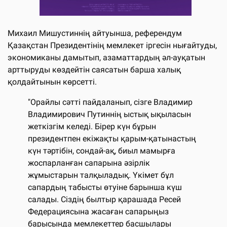
Михаил Мишустиннің айтуынша, референдум
Қазақстан Президентінің мемлекет іргесін нығайтуды,
экономиканы дамытып, азаматтардың әл-ауқатын
арттыруды көздейтін саясатын барша халық
қолдайтынын көрсетті.
"Орайлы сәтті пайдаланып, сізге Владимир
Владимирович Путиннің ыстық ықыласын
жеткізгім келеді. Бірер күн бұрын
президентпен екіжақты қарым-қатынастың
күн тәртібін, сондай-ақ, биыл мамырға
жоспарланған сапарына әзірлік
жұмыстарын талқыладық. Үкімет бұл
сапардың табысты өтуіне барынша күш
салады. Сіздің былтыр қарашада Ресей
Федерациясына жасаған сапарыңыз
барысында мемлекеттер басшылары