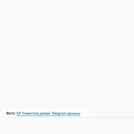
Фото:
ҚР Үкіметінің ресми Telegram-арнасы