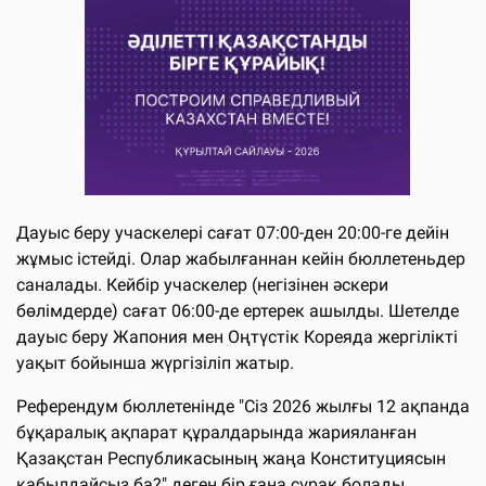
Дауыс беру учаскелері сағат 07:00-ден 20:00-ге дейін
жұмыс істейді. Олар жабылғаннан кейін бюллетеньдер
саналады. Кейбір учаскелер (негізінен әскери
бөлімдерде) сағат 06:00-де ертерек ашылды. Шетелде
дауыс беру Жапония мен Оңтүстік Кореяда жергілікті
уақыт бойынша жүргізіліп жатыр.
Референдум бюллетенінде "Сіз 2026 жылғы 12 ақпанда
бұқаралық ақпарат құралдарында жарияланған
Қазақстан Республикасының жаңа Конституциясын
қабылдайсыз ба?" деген бір ғана сұрақ болады.