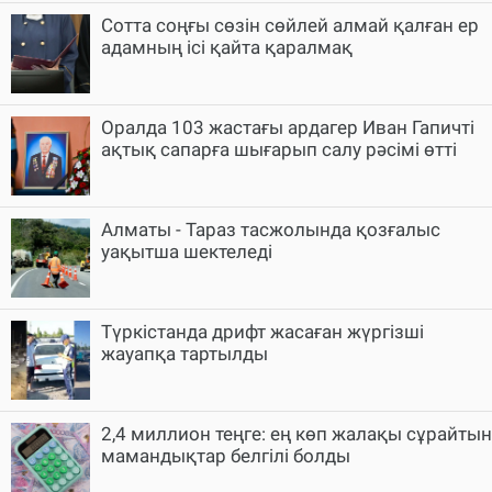
Cотта соңғы сөзін сөйлей алмай қалған ер
адамның ісі қайта қаралмақ
Оралда 103 жастағы ардагер Иван Гапичті
ақтық сапарға шығарып салу рәсімі өтті
Алматы - Тараз тасжолында қозғалыс
уақытша шектеледі
Түркістанда дрифт жасаған жүргізші
жауапқа тартылды
2,4 миллион теңге: ең көп жалақы сұрайтын
мамандықтар белгілі болды