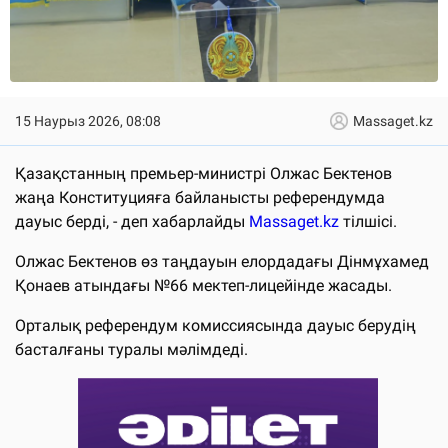
15 Наурыз 2026, 08:08
Massaget.kz
Қазақстанның премьер-министрі Олжас Бектенов
жаңа Конституцияға байланысты референдумда
дауыс берді, - деп хабарлайды
Massaget.kz
тілшісі.
Олжас Бектенов өз таңдауын елордадағы Дінмұхамед
Қонаев атындағы №66 мектеп-лицейінде жасады.
Орталық референдум комиссиясында дауыс берудің
басталғаны туралы мәлімдеді.