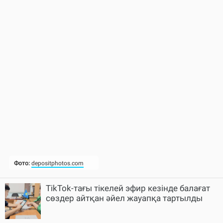
TikTok-тағы тікелей эфир кезінде балағат
сөздер айтқан әйел жауапқа тартылды