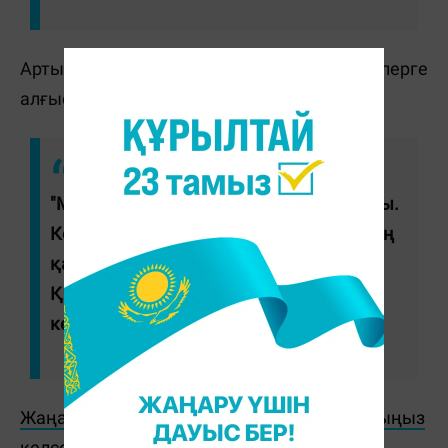
Артынша келіншек өз-өзіне келіп, полицейлерге
алғыс білдірді.
"Мені полиция қызметкерлері құтқарды.
Көп рақмет. Осы уақыт бойы олар менің
қауіпсіздігім үшін қасымнан шықпады.
Қазір мен қатемді түсіндім", - деді
келіншек.
Жаңалықтарды бәрінен бұрын біліп отырғыңыз
келсе, Telegram-арнамызға жазылыңыз!