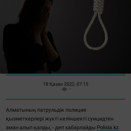
18 Қазан 2022, 07:15
Алматының патрульдік полиция
қызметкерлері жүкті келіншекті суицидтен
аман алып қалды, - деп хабарлайды
Рolisia.kz
.