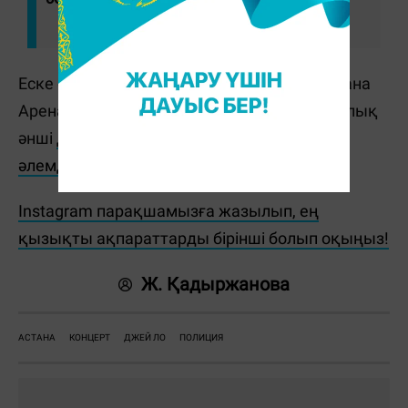
Еске салайық, 1 тамызда елордадағы Астана
Арена стадионында әлемге әйгілі америкалық
әнші
Дженнифер Лопес Up All Night атты
әлемдік туры
аясында өнер көрсетті.
Instagram парақшамызға жазылып, ең
қызықты ақпараттарды бірінші болып оқыңыз!
Ж. Қадыржанова
АСТАНА
КОНЦЕРТ
ДЖЕЙ ЛО
ПОЛИЦИЯ