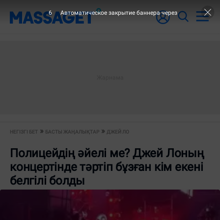
6
Автоматическое закрытие баннера через
НЕГІЗГІ БЕТ
БАСТЫ ЖАҢАЛЫҚТАР
ДЖЕЙ ЛО
Полицейдің әйелі ме? Джей Лоның
концертінде тәртіп бұзған кім екені
белгілі болды