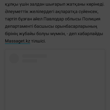
құлқы үшін залдан шығарып жатқаны көрінеді.
Әлеуметтік желілердегі ақпаратқа сүйенсек,
тәртіп бұзған әйел Павлодар облысы Полиция
департаменті басшысы орынбасарларының
бірінің жұбайы болуы мүмкін, - деп хабарлайды
Massaget.kz
тілшісі.