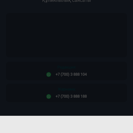
Құпиялылық саясаты
Редакция:
+7 (700) 3 888 104
Жарнама:
+7 (700) 3 888 188
Сайт дизайны -
ПРОСТО КОСМОС!