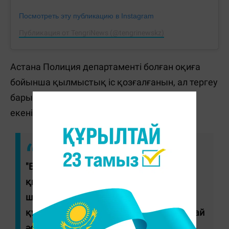
Посмотреть эту публикацию в Instagram
Публикация от TengriNews (@tengrinewskz)
Астана Полиция департаменті болған оқиға
бойынша қылмыстық іс қозғалғанын, ал тергеу
барысы ПД басшылығының бақылауында
екенін мәлімдеді.
"Бұл адам, шынымен де, полиция
қызметкерлерінің біріне тұрмысқа
шыққан. Бұл жайт оның іс-әрекетін
құқықтық жағынан бағалауға ешқандай
әсер етпейді", - деді ведомство өкілі.