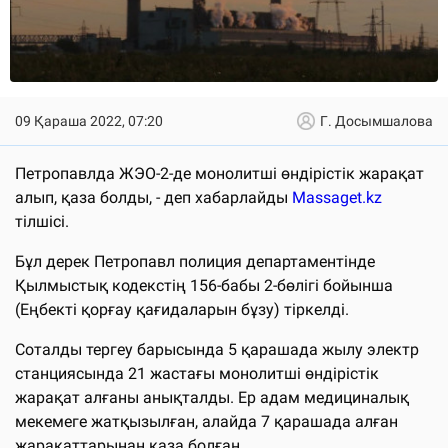
09 Қараша 2022, 07:20
Г. Досымшалова
Петропавлда ЖЭО-2-де монолитші өндірістік жарақат
алып, қаза болды, - деп хабарлайды
Massaget.kz
тілшісі.
Бұл дерек Петропавл полиция департаментінде
Қылмыстық кодекстің 156-бабы 2-бөлігі бойынша
(Еңбекті қорғау қағидаларын бұзу) тіркелді.
Соталды тергеу барысында 5 қарашада жылу электр
станциясында 21 жастағы монолитші өндірістік
жарақат алғаны анықталды. Ер адам медициналық
мекемеге жатқызылған, алайда 7 қарашада алған
жарақаттарынан қаза болған.