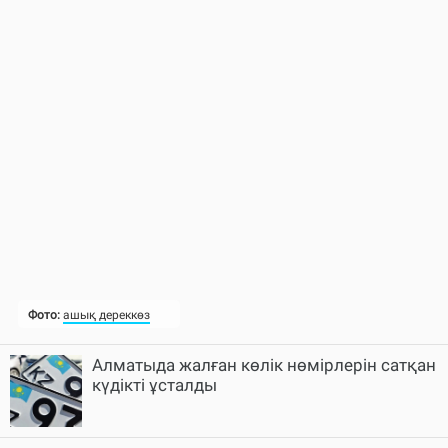
Алматыда жалған көлік нөмірлерін сатқан
күдікті ұсталды