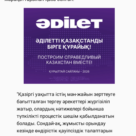
"Қазіргі уақытта істің мән-жайын зерттеуге
бағытталған тергеу әрекеттері жүргізіліп
жатыр, олардың нәтижелері бойынша
түпкілікті процестік шешім қабылданатын
болады. Сондай-ақ, жұмысты орындау
кезінде өндірістік қауіпсіздік талаптарын