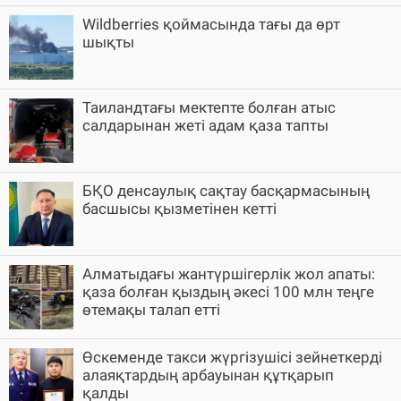
Wildberries қоймасында тағы да өрт
шықты
Таиландтағы мектепте болған атыс
салдарынан жеті адам қаза тапты
БҚО денсаулық сақтау басқармасының
басшысы қызметінен кетті
Алматыдағы жантүршігерлік жол апаты:
қаза болған қыздың әкесі 100 млн теңге
өтемақы талап етті
Өскеменде такси жүргізушісі зейнеткерді
алаяқтардың арбауынан құтқарып
қалды