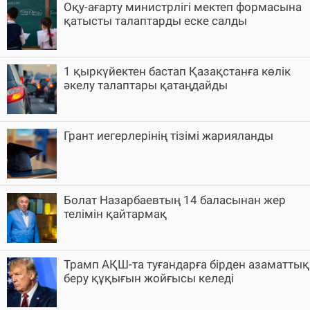
Оқу-ағарту министрлігі мектеп формасына
қатысты талаптарды еске салды
1 қыркүйектен бастап Қазақстанға көлік
әкелу талаптары қатаңдайды
Грант иегерлерінің тізімі жарияланды
Болат Назарбаевтың 14 баласынан жер
телімін қайтармақ
Трамп АҚШ-та туғандарға бірден азаматтық
беру құқығын жойғысы келеді