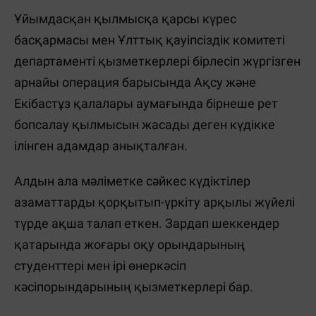
Ұйымдасқан қылмысқа қарсы күрес
басқармасы мен Ұлттық қауіпсіздік комитеті
департаменті қызметкерлері бірлесіп жүргізген
арнайы операция барысында Ақсу және
Екібастұз қалалары аумағында бірнеше рет
бопсалау қылмысын жасады деген күдікке
ілінген адамдар анықталған.
Алдын ала мәліметке сәйкес күдіктілер
азаматтарды қорқытып-үркіту арқылы жүйелі
түрде ақша талап еткен. Зардап шеккендер
қатарында жоғары оқу орындарының
студенттері мен ірі өнеркәсіп
кәсіпорындарының қызметкерлері бар.