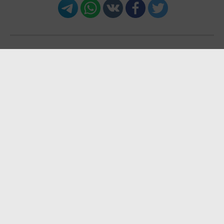
Жарнама
Жоба туралы
Пресс-релиздер