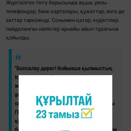
Жүргізілген тінту барысында ақша, ұялы
телефондар, банк карталары, құжаттар, өзге де
заттар тәркіленді. Сонымен қатар, күдіктілер
пайдаланған көліктер арнайы айып тұрағына
қойылды.
"Бопсалау дерегі бойынша қылмыстық
істер тіркелді. Полицияға 10 адам
жеткізіліп, олардың төртеуіне қамауда
ұстау түріндегі бұлтартпау шарасы
санкцияланды", - деді Павлодар облысы
Полиция департаменті ұйымдасқан
қылмысқа қарсы күрес басқармасы
бастығының орынбасары Диас Қадыров.