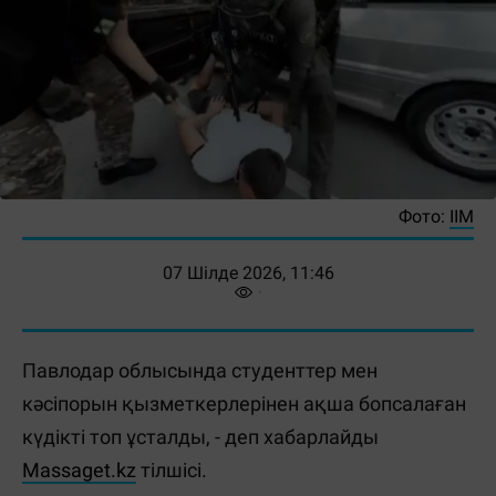
Фото:
ІІМ
07 Шілде 2026, 11:46
Павлодар облысында студенттер мен
кәсіпорын қызметкерлерінен ақша бопсалаған
күдікті топ ұсталды, - деп хабарлайды
Massaget.kz
тілшісі.