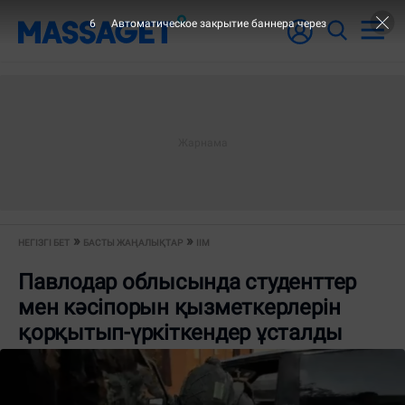
5
Автоматическое закрытие баннера через
НЕГІЗГІ БЕТ
БАСТЫ ЖАҢАЛЫҚТАР
ІІМ
Павлодар облысында студенттер
мен кәсіпорын қызметкерлерін
қорқытып-үркіткендер ұсталды