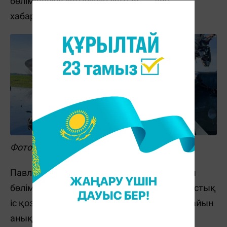
бөлімшесіне жеткізіліп жатыр", – деп
хабарлады басқарма.
Фото: kerek.pv
Павлодар станциясының көліктегі полиция
бөлімі ұшақ апаты дерегі бойынша қылмыстық
іс қозғады. Қазір оқиғаның барлық мән-жайын
анықтау үшін қажетті тергеу амалдары