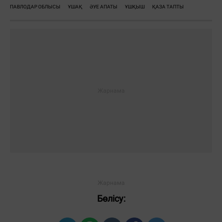
ПАВЛОДАР ОБЛЫСЫ
ҰШАҚ
ӘУЕ АПАТЫ
ҰШҚЫШ
ҚАЗА ТАПТЫ
Бөлісу: