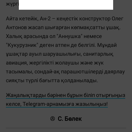
жүргізіліп жатыр.
Айта кетейік, Ан-2 – кеңестік конструктор Олег
Антонов жасап шығарған көпмақсатты ұшақ.
Халық арасында ол "Аннушка" немесе
"Кукурузник" деген атпен де белгілі. Мұндай
ұшақтар ауыл шаруашылығы, санитарлық
авиация, жергілікті жолаушы және жүк
тасымалы, сондай-ақ парашютшілерді даярлау
сияқты түрлі бағытта қолданылады.
Жаңалықтарды бәрінен бұрын біліп отырғыңыз
келсе, Telegram-арнамызға жазылыңыз!
С. Бөлек