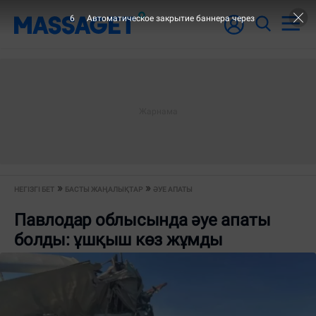
6
Автоматическое закрытие баннера через
НЕГІЗГІ БЕТ
БАСТЫ ЖАҢАЛЫҚТАР
ӘУЕ АПАТЫ
Павлодар облысында әуе апаты
болды: ұшқыш көз жұмды