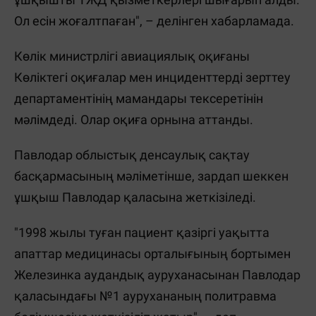
Ол есін жоғалтпаған", – делінген хабарламада.
Көлік министрлігі авиациялық оқиғаны
Көліктегі оқиғалар мен инциденттерді зерттеу
департаментінің мамандары тексеретінін
мәлімдеді. Олар оқиға орнына аттанды.
Павлодар облыстық денсаулық сақтау
басқармасының мәліметінше, зардап шеккен
ұшқыш Павлодар қаласына жеткізіледі.
"1998 жылы туған пациент қазіргі уақытта
апаттар медицинасы орталығының бортымен
Железинка аудандық ауруханасынан Павлодар
қаласындағы №1 аурухананың политравма