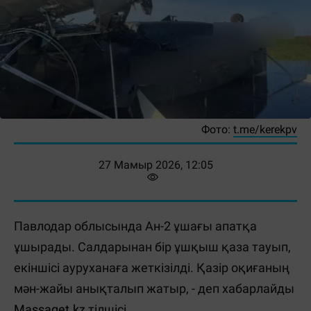
Фото:
t.me/kerekpv
27 Мамыр 2026, 12:05
Павлодар облысында Ан-2 ұшағы апатқа
ұшырады. Салдарынан бір ұшқыш қаза тауып,
екіншісі ауруханаға жеткізілді. Қазір оқиғаның
мән-жайы анықталып жатыр, - деп хабарлайды
Massaget.kz
тілшісі.