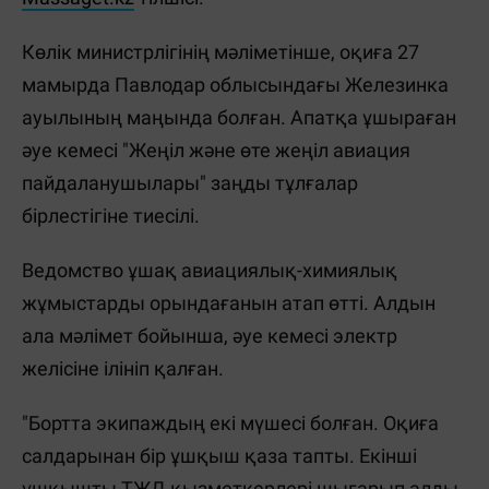
Көлік министрлігінің мәліметінше, оқиға 27
мамырда Павлодар облысындағы Железинка
ауылының маңында болған. Апатқа ұшыраған
әуе кемесі "Жеңіл және өте жеңіл авиация
пайдаланушылары" заңды тұлғалар
бірлестігіне тиесілі.
Ведомство ұшақ авиациялық-химиялық
жұмыстарды орындағанын атап өтті. Алдын
ала мәлімет бойынша, әуе кемесі электр
желісіне ілініп қалған.
"Бортта экипаждың екі мүшесі болған. Оқиға
салдарынан бір ұшқыш қаза тапты. Екінші
ұшқышты ТЖД қызметкерлері шығарып алды.