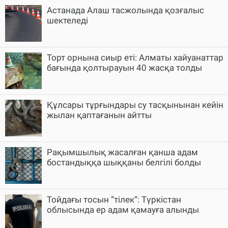
Астанада Алаш тасжолында қозғалыс
шектеледі
Торт орнына сиыр еті: Алматы хайуанаттар
бағында қолтырауын 40 жасқа толды
Құлсары тұрғындары су тасқынынан кейін
жылан қаптағанын айтты
Рақымшылық жасалған қанша адам
бостандыққа шыққаны белгілі болды
Тойдағы тосын “тілек“: Түркістан
облысында ер адам қамауға алынды