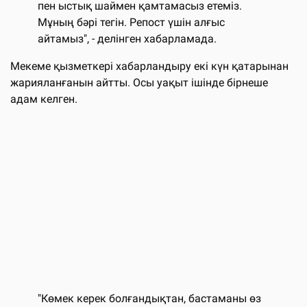
пен ыстық шаймен қамтамасыз етеміз.
Мұның бәрі тегін. Репост үшін алғыс
айтамыз", - делінген хабарламада.
Мекеме қызметкері хабарландыру екі күн қатарынан
жарияланғанын айтты. Осы уақыт ішінде бірнеше
адам келген.
"Көмек керек болғандықтан, бастаманы өз