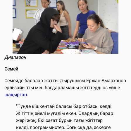
Диапазон
Семей
Семейде балалар жаттықтырушысы Ержан Амарханов
ерлі-зайыпты мен бағдарламашы жігіттерді өз үйіне
шақырған.
"Түнде кішкентай баласы бар отбасы келді.
Жігіттің әйелі мұғалім екен. Олардың барар
жері жоқ. Екі сағат бұрын тағы жігіттер
келді, программистер. Соғысқа да, әскерге