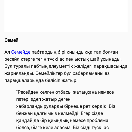
Семей
Ал
Семейде
пабтардың бірі қиындыққа тап болған
ресейліктерге тегін түскі ас пен ыстық шай ұсынады.
Бұл туралы пабтың әлеуметтік желідегі парақшасында
жарияланды. Семейліктер бұл хабарламаны өз
парақшаларында бөлісіп жатыр.
"Ресейден келген отбасы жатақхана немесе
пәтер іздеп жатыр деген
хабарландыруларды бірнеше рет көрдік. Біз
бейжай қалғымыз келмейді. Егер сізде
қандай да бір қиындық немесе проблема
болса, бізге келе аласыз. Біз сізді түскі ас