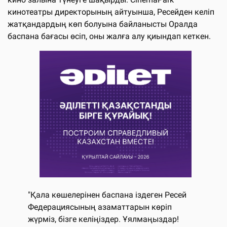
кинотеатры директорының айтуынша, Ресейден келіп
жатқандардың көп болуына байланысты Оралда
баспана бағасы өсіп, оны жалға алу қиындап кеткен.
"Қала көшелерінен баспана іздеген Ресей
Федерациясының азаматтарын көріп
жүрміз, бізге келіңіздер. Ұялмаңыздар!