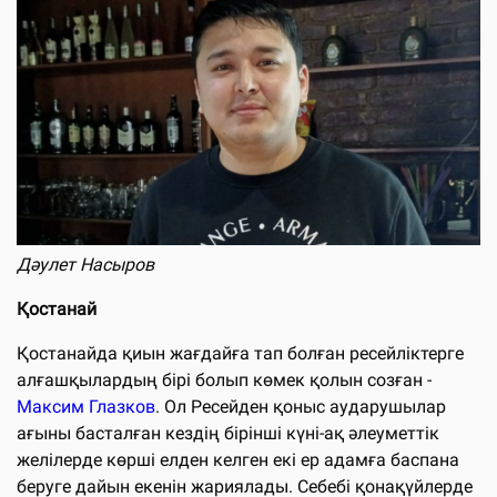
Дәулет Насыров
Қостанай
Қостанайда қиын жағдайға тап болған ресейліктерге
алғашқылардың бірі болып көмек қолын созған -
Максим Глазков
. Ол Ресейден қоныс аударушылар
ағыны басталған кездің бірінші күні-ақ әлеуметтік
желілерде көрші елден келген екі ер адамға баспана
беруге дайын екенін жариялады. Себебі қонақүйлерде