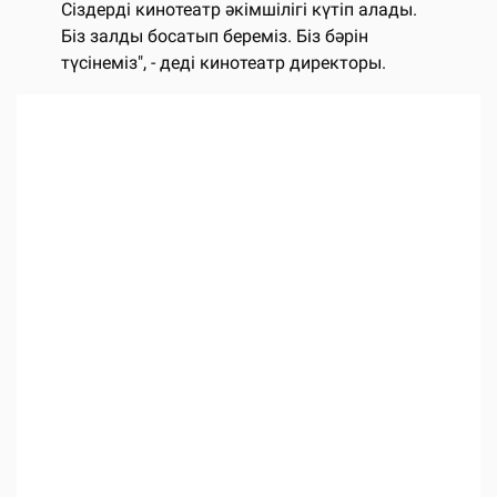
Сіздерді кинотеатр әкімшілігі күтіп алады.
Біз залды босатып береміз. Біз бәрін
түсінеміз", - деді кинотеатр директоры.