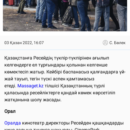
03 Қазан 2022, 16:07
С. Бөлек
Қазақстанға Ресейдің түкпір-түкпірінен ағылып
келгендерге ел тұрғындары қолынан келгенше
көмектесіп жатыр. Кейбірі баспанасыз қалғандарға үй-
жай тауып, тегін түскі аспен қамтамасыз
етеді.
Massaget.kz
тілшісі Қазақстанның түрлі
қаласында ресейліктерге қандай көмек көрсетіліп
жатқанына шолу жасады.
Орал
Оралда
кинотеатр директоры Ресейден қашқандарды
кино залына түнеуге шақырды. CinemaPark