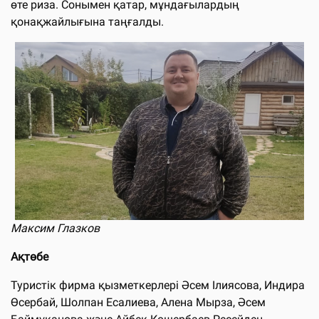
өте риза. Сонымен қатар, мұндағылардың
қонақжайлығына таңғалды.
Максим Глазков
Ақтөбе
Туристік фирма қызметкерлері Әсем Ілиясова, Индира
Өсербай, Шолпан Есалиева, Алена Мырза, Әсем