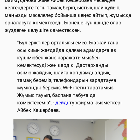
Баймұқанова және Айбек Көшербаев Ресейден
келгендерге тегін тамақ беріп, ыстық шай құйып,
маңызды мәселелер бойынша кеңес айтып, жұмысқа
орналасуға көмектеседі. Бірнеше күн ішінде олар
жүздеген келушіге көмектескен.
"Бұл еріктілер орталығы емес. Біз жай ғана
осы қиын жағдайда қалған адамдарға өз
күшімізбен және қаражатымызбен
көмектесуді жөн көрдік. Дастарханды
өзіміз жайдық, шайға көп дәмді алдық,
тамақ береміз, телефондарын зарядтауға
мүмкіндік береміз, Wi-Fi тегін таратамыз.
Жұмыс тауып, баспана табуға да
көмектесеміз", -
дейді
турфирма қызметкері
Айбек Көшербаев.