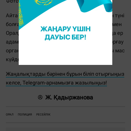
Фото: Telegram/Polisia.kz
Айта кетейік, оқиға 30 қыркүйекке қараған түні
болған. Полицейлер камералардың көмегімен
Оралдағы түнгі клубтардың бірінің маңында ер
адамдар төбелескенін байқаған. Құқық қорғау
органдары мәліметінше, Ресей азаматтары мас
күйде бір-бірімен төбелескен.
Жаңалықтарды бәрінен бұрын біліп отырғыңыз
келсе, Telegram-арнамызға жазылыңыз!
Ж. Қадыржанова
ОРАЛ
ПОЛИЦИЯ
РЕСЕЙЛІК