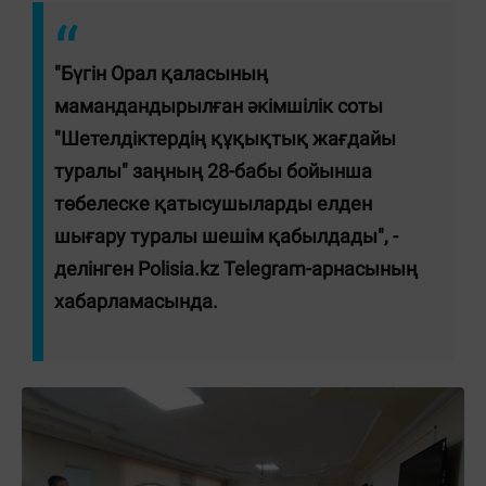
"Бүгін Орал қаласының
мамандандырылған әкімшілік соты
"Шетелдіктердің құқықтық жағдайы
туралы" заңның 28-бабы бойынша
төбелеске қатысушыларды елден
шығару туралы шешім қабылдады", -
делінген Polisia.kz Telegram-арнасының
хабарламасында.