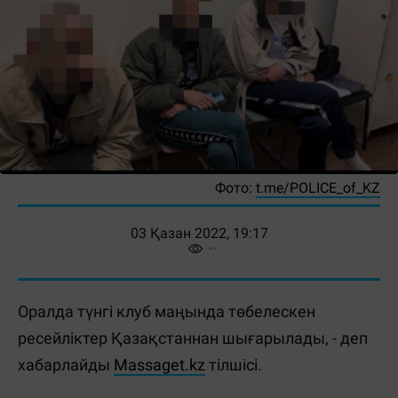
Фото:
t.me/POLICE_of_KZ
03 Қазан 2022, 19:17
Оралда түнгі клуб маңында төбелескен
ресейліктер Қазақстаннан шығарылады, - деп
хабарлайды
Massaget.kz
тілшісі.