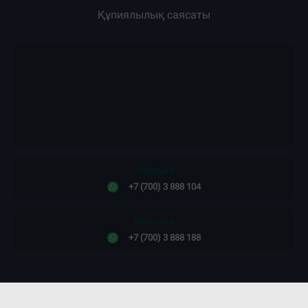
Құпиялылық саясаты
Редакция:
+7 (700) 3 888 104
Жарнама:
+7 (700) 3 888 188
Сайт дизайны -
ПРОСТО КОСМОС!