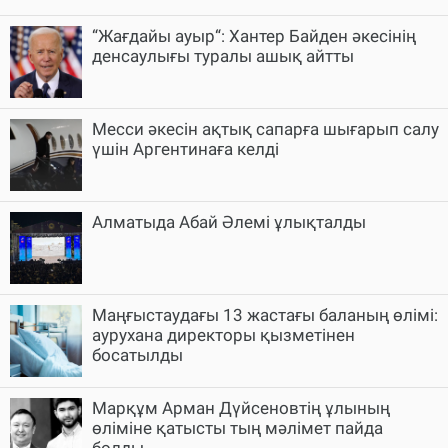
“Жағдайы ауыр“: Хантер Байден әкесінің
денсаулығы туралы ашық айтты
Месси әкесін ақтық сапарға шығарып салу
үшін Аргентинаға келді
Алматыда Абай Әлемі ұлықталды
Маңғыстаудағы 13 жастағы баланың өлімі:
аурухана директоры қызметінен
босатылды
Марқұм Арман Дүйсеновтің ұлының
өліміне қатысты тың мәлімет пайда