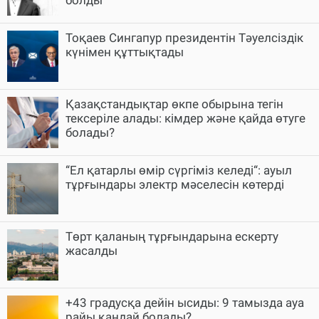
болды
Тоқаев Сингапур президентін Тәуелсіздік
күнімен құттықтады
Қазақстандықтар өкпе обырына тегін
тексеріле алады: кімдер және қайда өтуге
болады?
“Ел қатарлы өмір сүргіміз келеді“: ауыл
тұрғындары электр мәселесін көтерді
Төрт қаланың тұрғындарына ескерту
жасалды
+43 градусқа дейін ысиды: 9 тамызда ауа
райы қандай болады?