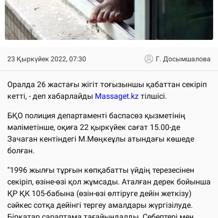
23 Қыркүйек 2022, 07:30
Г. Досымшалова
Оралда 26 жастағы жігіт тоғызыншы қабаттан секіріп
кетті, - деп хабарлайды
Massaget.kz
тілшісі.
БҚО полиция департаменті баспасөз қызметінің
мәліметінше, оқиға 22 қыркүйек сағат 15.00-де
Зачаган кентіндегі М.Мөңкеұлы атындағы көшеде
болған.
"1996 жылғы тұрғын көпқабатты үйдің терезесінен
секіріп, өзіне-өзі қол жұмсады. Аталған дерек бойынша
ҚР ҚК 105-бабына (өзін-өзі өлтіруге дейін жеткізу)
сәйкес сотқа дейінгі тергеу амалдары жүргізілуде.
Бірқатар сараптама тағайындалды. Себептері мен