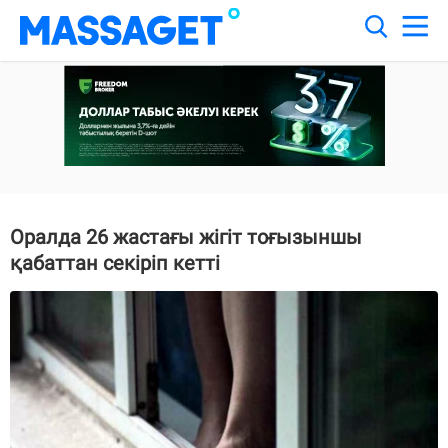
Оралда 26 жастағы жігіт тоғызыншы
қабаттан секіріп кетті