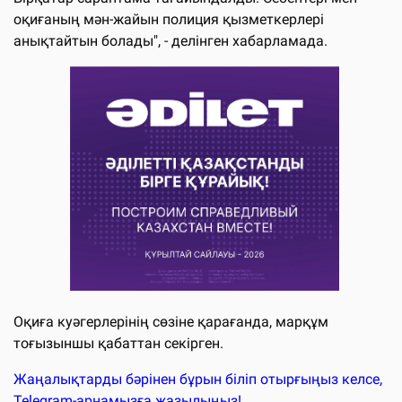
оқиғаның мән-жайын полиция қызметкерлері
анықтайтын болады", - делінген хабарламада.
Оқиға куәгерлерінің сөзіне қарағанда, марқұм
тоғызыншы қабаттан секірген.
Жаңалықтарды бәрінен бұрын біліп отырғыңыз келсе,
Telegram-арнамызға жазылыңыз!