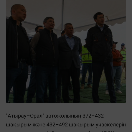
"Атырау–Орал" автожолының 372–432
шақырым және 432–492 шақырым учаскелерін