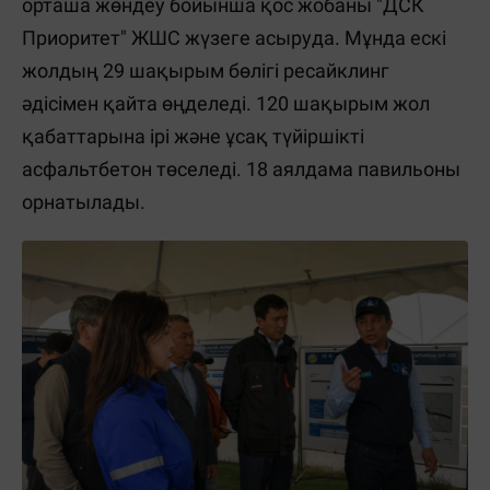
орташа жөндеу бойынша қос жобаны "ДСК
Приоритет" ЖШС жүзеге асыруда. Мұнда ескі
жолдың 29 шақырым бөлігі ресайклинг
әдісімен қайта өңделеді. 120 шақырым жол
қабаттарына ірі және ұсақ түйіршікті
асфальтбетон төселеді. 18 аялдама павильоны
орнатылады.