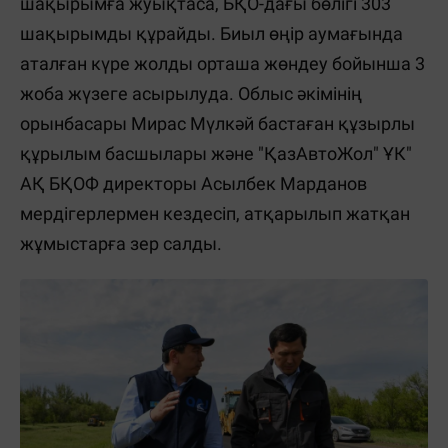
шақырымға жуықтаса, БҚО-дағы бөлігі 303
шақырымды құрайды. Биыл өңір аумағында
аталған күре жолды орташа жөндеу бойынша 3
жоба жүзеге асырылуда. Облыс әкімінің
орынбасары Мирас Мүлкәй бастаған құзырлы
құрылым басшылары және "ҚазАвтоЖол" ҰК"
АҚ БҚОФ директоры Асылбек Марданов
мердігерлермен кездесіп, атқарылып жатқан
жұмыстарға зер салды.