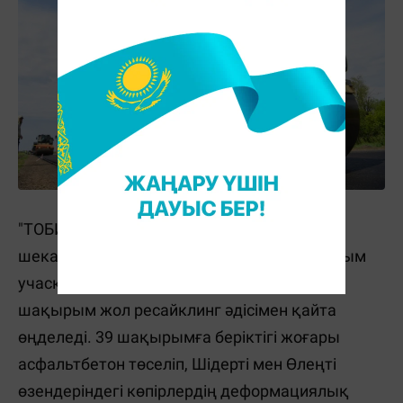
"ТОБИ" компаниясы "Ақтөбе–Орал–РФ
шекарасы" автожолының 369–408 шақырым
учаскесін де жөндеп жатыр. Мұнда 26
шақырым жол ресайклинг әдісімен қайта
өңделеді. 39 шақырымға беріктігі жоғары
асфальтбетон төселіп, Шідерті мен Өлеңті
өзендеріндегі көпірлердің деформациялық