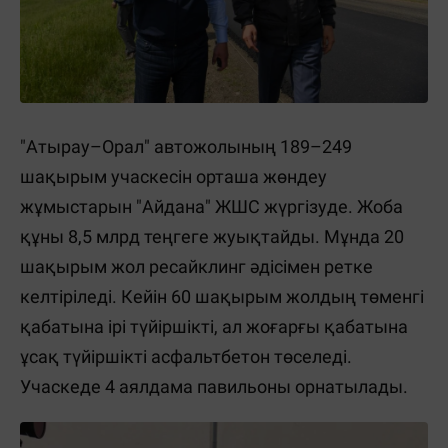
"Атырау–Орал" автожолының 189–249
шақырым учаскесін орташа жөндеу
жұмыстарын "Айдана" ЖШС жүргізуде. Жоба
құны 8,5 млрд теңгеге жуықтайды. Мұнда 20
шақырым жол ресайклинг әдісімен ретке
келтіріледі. Кейін 60 шақырым жолдың төменгі
қабатына ірі түйіршікті, ал жоғарғы қабатына
ұсақ түйіршікті асфальтбетон төселеді.
Учаскеде 4 аялдама павильоны орнатылады.