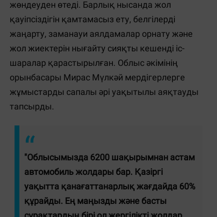
жөндеуден өтеді. Барлық нысанда жол
қауіпсіздігін қамтамасыз ету, белгілерді
жаңарту, заманауи аялдамалар орнату және
жол жиектерін нығайту сияқты кешенді іс-
шаралар қарастырылған. Облыс әкімінің
орынбасары Мирас Мүлкәй мердігерлерге
жұмыстарды сапалы әрі уақытылы аяқтауды
тапсырды.
"Облысымызда 6200 шақырымнан астам
автомобиль жолдары бар. Қазіргі
уақытта қанағаттанарлық жағдайда 60%
құрайды. Ең маңызды және басты
сұрақтардың бірі ол жергілікті жолдар.