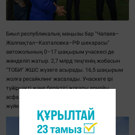
Биыл республикалық маңызы бар "Чапаев–
Жалпақтал–Казталовка–РФ шекарасы"
автожолының 0–17 шақырым учаскесі де
жөнделіп жатыр. 2,7 млрд теңгенің жобасын
"ТОБИ" ЖШС жүзеге асырады. 16,5 шақырым
жолға ресайклинг жасалады. Учаскеге ірі
түйіршікті және беріктігі жоғары арнайы
асфальтбетон төселіп, 1 автоматты өлшеу
жүйесі орнатылады.