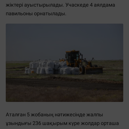
жіктері ауыстырылады. Учаскеде 4 аялдама
павильоны орнатылады.
Аталған 5 жобаның нәтижесінде жалпы
ұзындығы 236 шақырым күре жолдар орташа