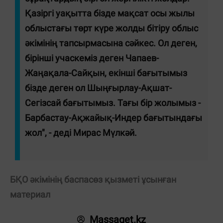
Қазіргі уақытта бізде мақсат осы жылы
облыстағы төрт күре жолды бітіру облыс
әкімінің тапсырмасына сәйкес. Ол деген,
бірінші учаскеміз деген Чапаев-
Жаңақала-Сайқын, екінші бағытымыз
бізде деген ол Шыңғырлау-Ақшат-
Сегізсай бағытымыз. Тағы бір жолымыз -
Барбастау-Ақжайық-Индер бағытындағы
жол", - деді Мирас Мүлкәй.
БҚО әкімінің баспасөз қызметі ұсынған
материал
Massaget.kz