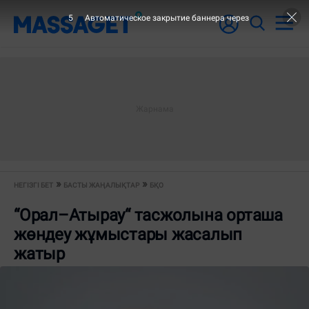
5
Автоматическое закрытие баннера через
НЕГІЗГІ БЕТ
БАСТЫ ЖАҢАЛЫҚТАР
БҚО
“Орал–Атырау“ тасжолына орташа
жөндеу жұмыстары жасалып
жатыр