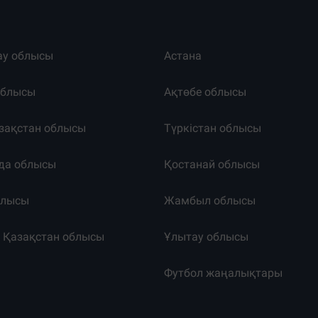
ау облысы
Астана
облысы
Ақтөбе облысы
зақстан облысы
Түркістан облысы
да облысы
Қостанай облысы
блысы
Жамбыл облысы
к Қазақстан облысы
Ұлытау облысы
т
Футбол жаңалықтары