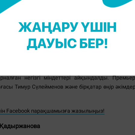
емде жүргізілген елге айналдыруымыз керек", -
анада Мемлекет басшысы Қасым-Жомарт Тоқаевты
ысы өтті.
леуметтік-экономикалық дамуының қорытындылар
налған негізгі міндеттері айқындалды. Премьер
ғасы Тимур Сүлейменов және бірқатар өңір әкімдер
шін Facebook парақшамызға жазылыңыз!
 Қадыржанова