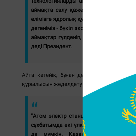
технологияларды анықтау қажет. Үкім
аймақта салу қажет екені жөнінде мағ
елімізге ядролық қуат керек, онсыз Қ
дегеніміз - бүкіл экономиканың дамуы де
аймақтар гүлденіп, өркендей түседі, 
деді Президент.
Айта кетейік, бұған дейін де Президен
құрылысын жеделдету керек екенін мәлімд
"Атом электр станциясының құрылысын
сұхбатымда екі үлкен станция салаты
да мүмкін. Қазақстанды ядролық 