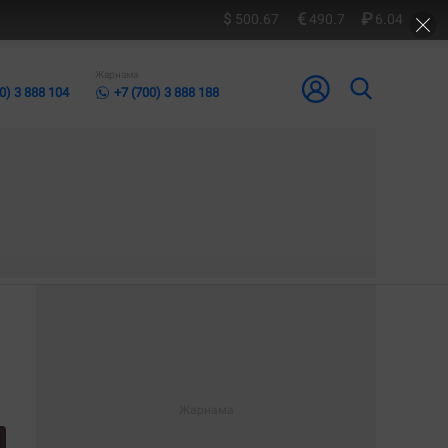
500.67
490.7
6.04
Жарнама
0) 3 888 104
+7 (700) 3 888 188