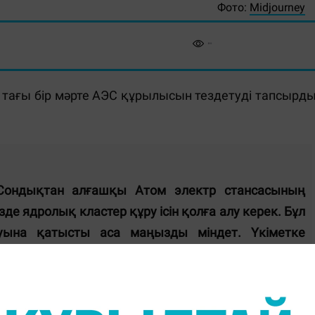
Фото:
Midjourney
ағы бір мәрте АЭС құрылысын тездетуді тапсырды
 Сондықтан алғашқы Атом электр стансасының
е ядролық кластер құру ісін қолға алу керек. Бұл
муына қатысты аса маңызды міндет. Үкіметке
атом саласын дамытудың ұзақ мерзімге арналған
 нәтиже керек. Жан-жақты талдау жүргізіп, атом
айлы жерлерді, сондай-ақ заманауи және қауіпсіз