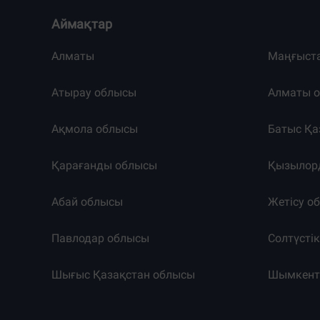
Аймақтар
Алматы
Маңғыст
Атырау облысы
Алматы 
Ақмола облысы
Батыс Қа
Қарағанды облысы
Қызылор
Абай облысы
Жетісу о
Павлодар облысы
Солтүсті
Шығыс Қазақстан облысы
Шымкен