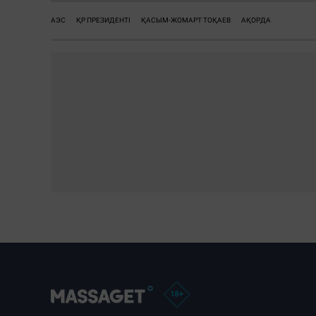
АЭС
ҚР ПРЕЗИДЕНТІ
ҚАСЫМ-ЖОМАРТ ТОҚАЕВ
АҚОРДА