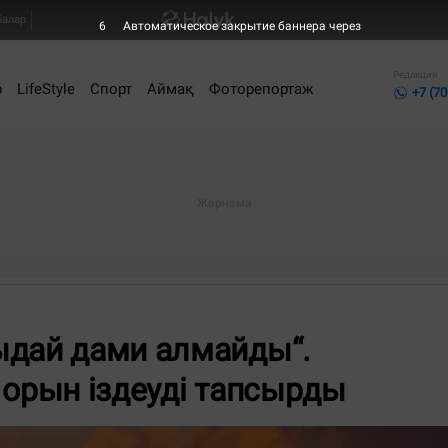
балар
5
Автоматическое закрытие баннера через
Редакция
р
LifeStyle
Спорт
Аймақ
Фоторепортаж
+7 (70
ыдай дами алмайды“.
 орын іздеуді тапсырды