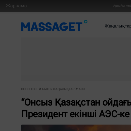
Жарнама
Арнайы жо
Жаңалықта
НЕГІЗГІ БЕТ
БАСТЫ ЖАҢАЛЫҚТАР
АЭС
“Онсыз Қазақстан ойдағ
Президент екінші АЭС-ке