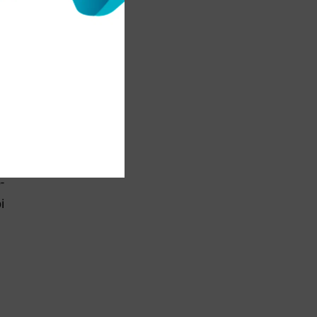
ң
ы
-
і