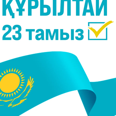
ет пен Парламент екінші ядролық стансаны қай
ан ұсыныс беруі керек. Бірақ атап өткім келеді:
азақстан келешекте ойдағыдай дами алмайды. Қуат
ген сөз. Екіншіден, қуат жеткілікті болса, барлық
халықтың тұрмысы жақсарады. Бұл айдан анық", -
т Қасым-Жомарт Тоқаев атом электр станциясыны
еді.
 жеделдету керек. Мен Ana tili газетіне берген
нымызды айттым. Олардың саны тіпті үшеу болуы
энергетикасы дамыған, жасанды интеллект