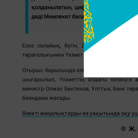
қолданылатын, цифрландыру толық көл
деді Мемлекет басшысы бұған дейін.
Еске салайық, бүгін, 28 қаңтарда Аст
төрағалығымен Үкіметтің кеңейтілген отыр
Отырыс барысында еліміздің былтырғы ә
шығарылып, Үкіметтің алдағы кезеңге ар
министр Олжас Бектенов, Ұлттық банк төра
баяндама жасады.
Өзекті жаңалықтарды өз уақытында оқу ү
Ж.