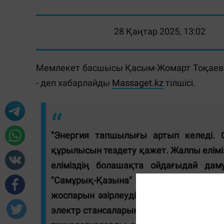
28 Қаңтар 2025, 13:02
Мемлекет басшысы Қасым-Жомарт Тоқаев т
- деп хабарлайды
Massaget.kz
тілшісі.
"Энергия тапшылығы артып келеді.
құрылысын тездету қажет. Жалпы елімізд
еліміздің болашақта ойдағыдай да
"Самұрық-Қазына" қорымен бірлесіп, 
жоспарын әзірлеуді тапсырдым. Нақты
электр стансаларын салуға барынша қол