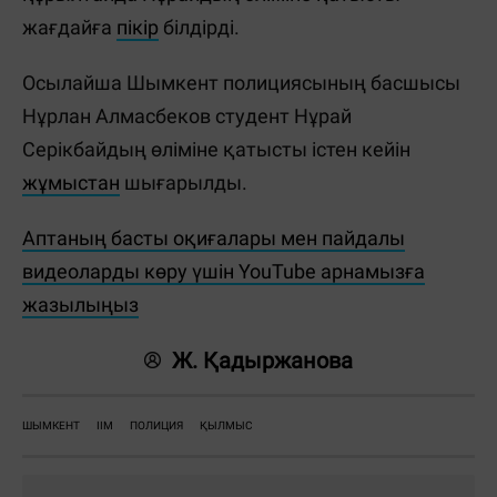
жағдайға
пікір
білдірді.
Осылайша Шымкент полициясының басшысы
Нұрлан Алмасбеков студент Нұрай
Серікбайдың өліміне қатысты істен кейін
жұмыстан
шығарылды.
Аптаның басты оқиғалары мен пайдалы
видеоларды көру үшін YouTube арнамызға
жазылыңыз
Ж. Қадыржанова
ШЫМКЕНТ
ІІМ
ПОЛИЦИЯ
ҚЫЛМЫС