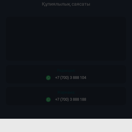
Құпиялылық саясаты
Редакция:
+7 (700) 3 888 104
Жарнама:
+7 (700) 3 888 188
Сайт дизайны -
ПРОСТО КОСМОС!