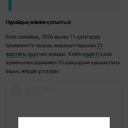
Нұрайдың өліміне қатысты іс
Еске салайық, 2026 жылы 11 қаңтарда
Шымкентте пышақ жарақаттарынан
21
жастағы қыз
көз жұмды. Кейін
күдікті
қала
аумағынан шамамен 10 шақырым қашықтағы
ашық жерде ұсталды.