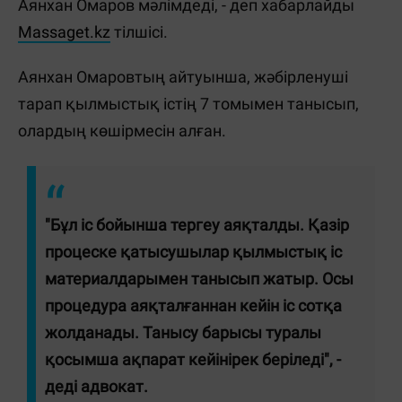
Аянхан Омаров мәлімдеді, - деп хабарлайды
Massaget.kz
тілшісі.
Аянхан Омаровтың айтуынша, жәбірленуші
тарап қылмыстық істің 7 томымен танысып,
олардың көшірмесін алған.
"Бұл іс бойынша тергеу аяқталды. Қазір
процеске қатысушылар қылмыстық іс
материалдарымен танысып жатыр. Осы
процедура аяқталғаннан кейін іс сотқа
жолданады. Танысу барысы туралы
қосымша ақпарат кейінірек беріледі", -
деді адвокат.