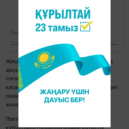
Посмотреть эту публикацию в Instagram
Публикация от Massaget.kz жаңалықтар сайты (@massaget.kz)
Жақындарының айтуынша,
күдікті
қыздың
арқа тұсына жеті рет пышақ сұққан, бетін
тілген, мойнын осып жіберген. Олар мұны
қасақана дайындалған аса ауыр қылмыс деп
санайды. Сондықтан әділ тергеуді, қатаң
жазаны талап етіп отыр.
Президент 20 қаңтарда өткен Ұлттық
құрылтайда Нұрайдың өліміне қатысты