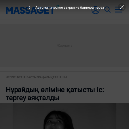
6
Автоматическое закрытие баннера через
НЕГІЗГІ БЕТ
БАСТЫ ЖАҢАЛЫҚТАР
ІІМ
Нұрайдың өліміне қатысты іс:
тергеу аяқталды