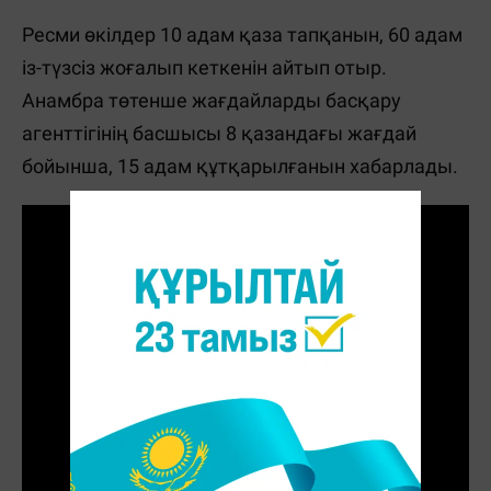
Ресми өкілдер 10 адам қаза тапқанын, 60 адам
із-түзсіз жоғалып кеткенін айтып отыр.
Анамбра төтенше жағдайларды басқару
агенттігінің басшысы 8 қазандағы жағдай
бойынша, 15 адам құтқарылғанын хабарлады.