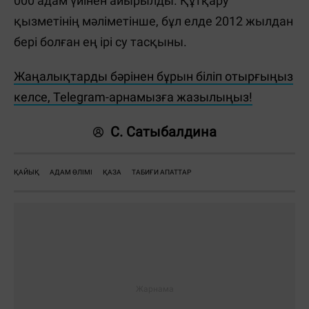
000 адам үйінен айырылды. Құтқару
қызметінің мәліметінше, бұл елде 2012 жылдан
бері болған ең ірі су тасқыны.
Жаңалықтарды бәрінен бұрын біліп отырғыңыз
келсе, Telegram-арнамызға жазылыңыз!
С. Сатыбалдина
ҚАЙЫҚ
АДАМ ӨЛІМІ
ҚАЗА
ТАБИҒИ АПАТТАР