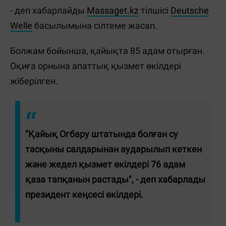
- деп хабарлайды
Massaget.kz
тілшісі
Deutsche
Welle
басылымына сілтеме жасап.
Болжам бойынша, қайықта 85 адам отырған.
Оқиға орнына апаттық қызмет өкілдері
жіберілген.
"Қайық Огбару штатында болған су
тасқыны салдарынан аударылып кеткен
және жедел қызмет өкілдері 76 адам
қаза тапқанын растады", - деп хабарлады
президент кеңсесі өкілдері.