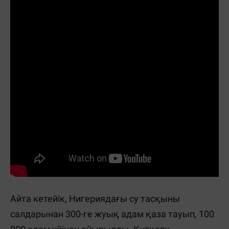
Айта кетейік, Нигериядағы су тасқыны
салдарынан 300-ге жуық адам қаза тауып, 100