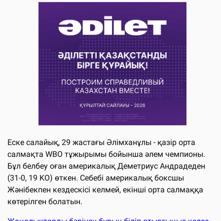
Еске салайық, 29 жастағы Әлімханұлы - қазір орта
салмақта WBO тұжырымы бойынша әлем чемпионы.
Бұл белбеу оған америкалық Деметриус Андрадеден
(31-0, 19 KO) өткен. Себебі америкалық боксшы
Жәнібекпен кездескісі келмей, екінші орта салмаққа
көтерілген болатын.