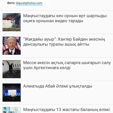
Маңғыстаудағы кен орнын өрт шарпыды:
оқиға орнынан видео тарады
“Жағдайы ауыр“: Хантер Байден әкесінің
денсаулығы туралы ашық айтты
Месси әкесін ақтық сапарға шығарып салу
үшін Аргентинаға келді
Алматыда Абай Әлемі ұлықталды
Маңғыстаудағы 13 жастағы баланың өлімі: