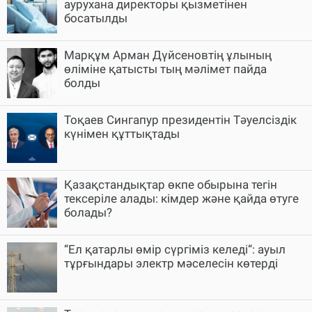
аурухана директоры қызметінен
босатылды
Марқұм Арман Дүйсеновтің ұлының
өліміне қатысты тың мәлімет пайда
болды
Тоқаев Сингапур президентін Тәуелсіздік
күнімен құттықтады
Қазақстандықтар өкпе обырына тегін
тексеріле алады: кімдер және қайда өтуге
болады?
“Ел қатарлы өмір сүргіміз келеді“: ауыл
тұрғындары электр мәселесін көтерді