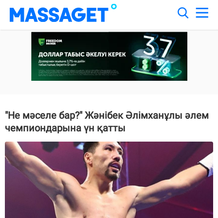
"Не мәселе бар?" Жәнібек Әлімханұлы әлем
чемпиондарына үн қатты