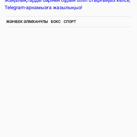
Жаңалықтарды бәрінен бұрын біліп отырғыңыз келсе,
Telegram-арнамызға жазылыңыз!
ЖӘНІБЕК ӘЛІМХАНҰЛЫ
БОКС
СПОРТ