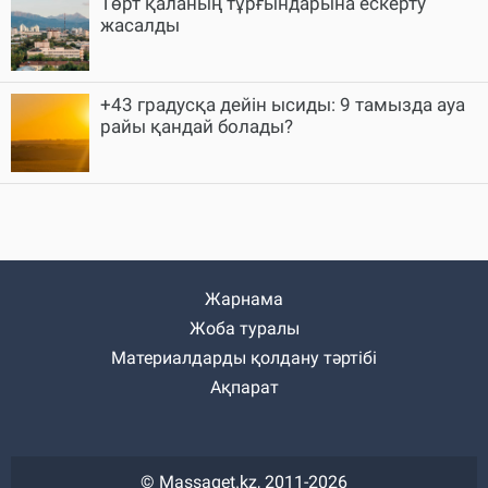
Төрт қаланың тұрғындарына ескерту
жасалды
+43 градусқа дейін ысиды: 9 тамызда ауа
райы қандай болады?
Жарнама
Жоба туралы
Материалдарды қолдану тәртібі
Ақпарат
© Massaget.kz, 2011-2026