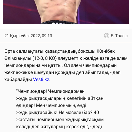
21 Қыркүйек 2022, 09:13
Е. Төлеш
Орта салмақтағы қазақстандық боксшы Жәнібек
Әлімханұлы (12-0, 8 КО) әлеуметтік желіде өзге де әлем
чемпиондарына үн қатты. Ол әлем чемпиондарын
жекпе-жекке шығудан қорқады деп айыптады, - деп
хабарлайды
Vesti.kz
.
"Чемпиондар! Чемпиондармен
жұдырықтасқыларың келетінін айтқан
едіңдер! Мен чемпионмын, енді
жұдырықтасайық! Не мәселе бар? 40
жастағы чемпионмен жұдырықтасқым
келеді деп айтуларың керек еді", - деді