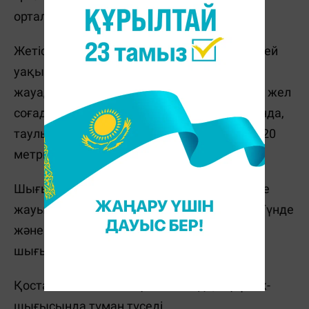
орталығында тұман түседі.
Жетісу облысының таулы аудандарында кей
уақытта жауын-шашын (жаңбыр, қар) мол
жауады, тұман түседі.. Оңтүстік-шығыстан жел
соғады, облыстың оңтүстігінде, орталығында,
таулы аудандарында екпіні секундына 15-20
метрге жетеді.
Шығыс Қазақстан облысының оңтүстігінде
жауын-шашын (жаңбыр, қар), көктайғақ. Түнде
және таңертең облыстың солтүстігінде,
шығысында, оңтүстігінде тұман түседі.
Қостанай облысының батысында, оңтүстік-
шығысында тұман түседі.