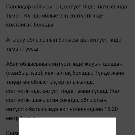
Павлодар облысының оңтүстігінде, батысында
тұман. Күндіз облыстың солтүстігінде
көктайғақ болады.
Атырау облысының батысында, оңтүстігінде
тұман түседі.
Абай облысының оңтүстігінде жауын-шашын
(жаңбыр, қар), көктайғақ болады. Түнде және
таңертең облыстың орталығында,
солтүстігінде, оңтүстігінде тұман түседі. Жел
солтүстік-шығыстан соғады, облыстың
оңтүстік-батысында екпіні секундына 15-20
метр болады.
Қызылорда облысының оңтүстігінде,