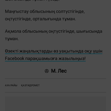
Маңғыстау облысының солтүстігінде,
оңтүстігінде, орталығында тұман.
Ақмола облысының оңтүстігінде, шығысында
тұман.
Өзекті жаңалықтарды өз уақытында оқу үшін
Facebook парақшамызға жазылыңыз!
М. Лес
АУА РАЙЫ
ҚАЗГИДРОМЕТ