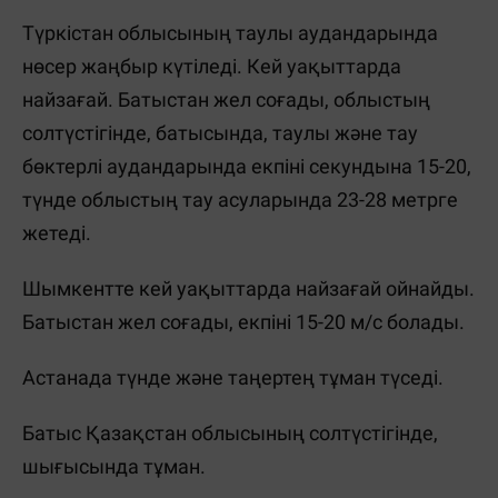
Түркістан облысының таулы аудандарында
нөсер жаңбыр күтіледі. Кей уақыттарда
найзағай. Батыстан жел соғады, облыстың
солтүстігінде, батысында, таулы және тау
бөктерлі аудандарында екпіні секундына 15-20,
түнде облыстың тау асуларында 23-28 метрге
жетеді.
Шымкентте кей уақыттарда найзағай ойнайды.
Батыстан жел соғады, екпіні 15-20 м/с болады.
Астанада түнде және таңертең тұман түседі.
Батыс Қазақстан облысының солтүстігінде,
шығысында тұман.