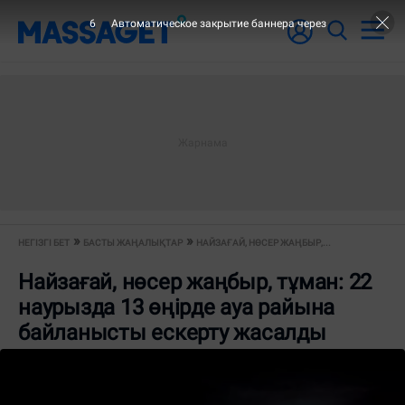
6
Автоматическое закрытие баннера через
НЕГІЗГІ БЕТ
БАСТЫ ЖАҢАЛЫҚТАР
НАЙЗАҒАЙ, НӨСЕР ЖАҢБЫР,...
Найзағай, нөсер жаңбыр, тұман: 22
наурызда 13 өңірде ауа райына
байланысты ескерту жасалды