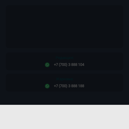
Редакция:
+7 (700) 3 888 104
Жарнама:
+7 (700) 3 888 188
Сайт дизайны -
ПРОСТО КОСМОС!
©2011-2026. Massaget.kz