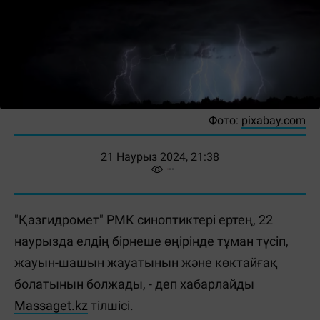
Фото:
pixabay.com
21 Наурыз 2024, 21:38
"Қазгидромет" РМК синоптиктері ертең, 22
наурызда елдің бірнеше өңірінде тұман түсіп,
жауын-шашын жауатынын және көктайғақ
болатынын болжады, - деп хабарлайды
Massaget.kz
тілшісі.