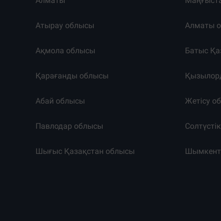
Алматы
Маңғыст
Атырау облысы
Алматы 
Ақмола облысы
Батыс Қа
Қарағанды облысы
Қызылор
Абай облысы
Жетісу о
Павлодар облысы
Солтүсті
Шығыс Қазақстан облысы
Шымкен