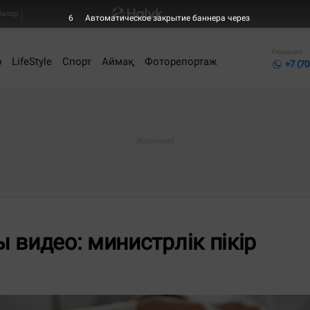
балар
5
Автоматическое закрытие баннера через
Редакция
р
LifeStyle
Спорт
Аймақ
Фоторепортаж
+7 (70
 видео: министрлік пікір