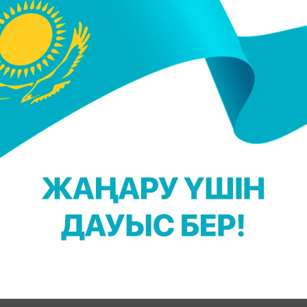
 шұғыл түрде тексеріс жүргізді. Балаға қатысты
 қазір білім беру саласында жұмыс істемейді.
екетіне құқықтық баға беру үшін құқық қорғау
итеттің тұрақты бақылауында", - деп жазылған
деоларды көру үшін YouTube арнамызға жазылыңыз
 Қадыржанова