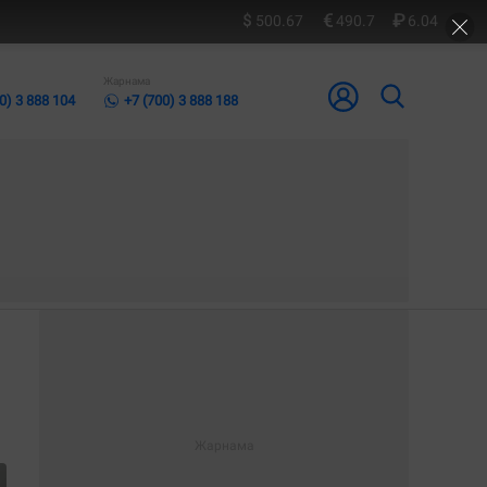
500.67
490.7
6.04
Жарнама
0) 3 888 104
+7 (700) 3 888 188