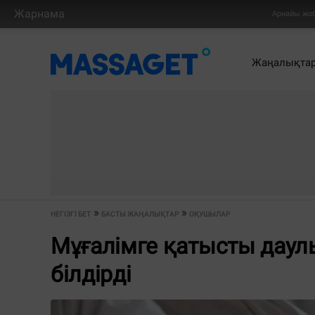
Жарнама
Арнайы жо
Жаңалықта
НЕГІЗГІ БЕТ
БАСТЫ ЖАҢАЛЫҚТАР
ОҚУШЫЛАР
Мұғалімге қатысты даулы
білдірді