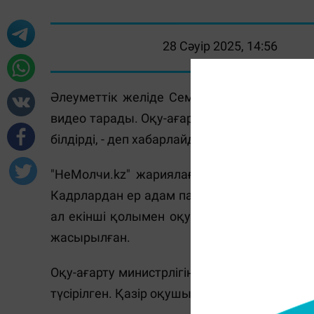
28 Сәуір 2025, 14:56
Әлеуметтік желіде Семейде мұғалім сабақ
видео тарады. Оқу-ағарту министрлігінің Б
білдірді, - деп хабарлайды
Massaget.kz
тілшіс
"НеМолчи.kz" жариялаған
видеодан
оқиға 
Кадрлардан ер адам партаға сүйеніп тұрып,
ал екінші қолымен оқушы қыздың беті ме
жасырылған.
Оқу-ағарту министрлігінің Балалардың құқ
түсірілген. Қазір оқушы 9-сыныпта оқуын 