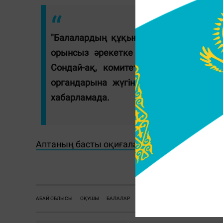
"Балалардың құқығын қорғау комитеті
орынсыз әрекетке жол берген педагог
Сондай-ақ, комитет педагогтің іс-әр
органдарына жүгінді. Бұл мәселе ком
хабарламада.
Аптаның басты оқиғалары мен пайдалы ви
Ж.
АБАЙ ОБЛЫСЫ
ОҚУШЫ
БАЛАЛАР
МЕКТЕП