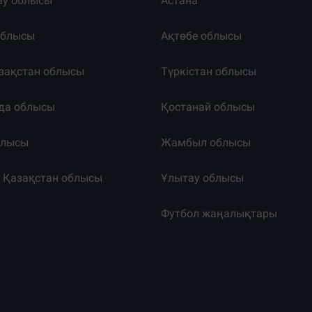
ау облысы
Астана
облысы
Ақтөбе облысы
зақстан облысы
Түркістан облысы
да облысы
Қостанай облысы
блысы
Жамбыл облысы
к Қазақстан облысы
Ұлытау облысы
т
Футбол жаңалықтары