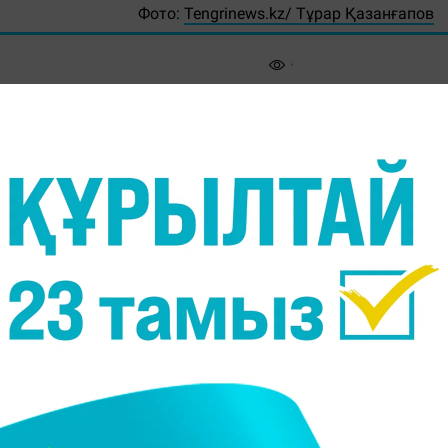
Фото:
Tengrinews.kz/ Тұрар Қазанғапов
 кезінде оқушы қыздың бетінен сипағаны көрінеті
алалардың құқығын қорғау комитеті осы жайтқа пікі
і.
мектептегі кабинеттердің бірінде болғаны көрінеді
 бір қолымен телефон ұстап, экранға қарап тұрғаны
н мойнын ұстайтыны көрінеді. Видеода қыздың бет
ығын қорғау комитеті мәліметінше, видео 2023 жыл
жалғастырып жатыр.