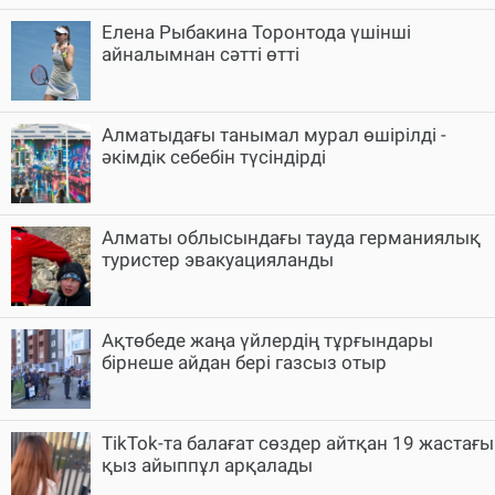
Елена Рыбакина Торонтода үшінші
айналымнан сәтті өтті
Алматыдағы танымал мурал өшірілді -
әкімдік себебін түсіндірді
Алматы облысындағы тауда германиялық
туристер эвакуацияланды
Ақтөбеде жаңа үйлердің тұрғындары
бірнеше айдан бері газсыз отыр
TikTok-та балағат сөздер айтқан 19 жастағы
қыз айыппұл арқалады