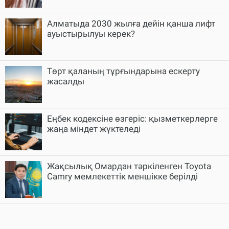
Алматыда 2030 жылға дейін қанша лифт
ауыстырылуы керек?
Төрт қаланың тұрғындарына ескерту
жасалды
Еңбек кодексіне өзгеріс: қызметкерлерге
жаңа міндет жүктеледі
Жақсылық Омардан тәркіленген Toyota
Camry мемлекеттік меншікке берілді