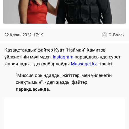
22 Қазан 2022, 17:19
С. Бөлек
Қазақстандық файтер Қуат "Найман" Хамитов
үйленетінін мәлімдеп,
Instagram
-парақшасында сурет
жариялады, - деп хабарлайды
Massaget.kz
тілшісі.
"Миссия орындалды, жігіттер, мен үйленетін
сияқтымын", - деп жазды файтер
парақшасында.