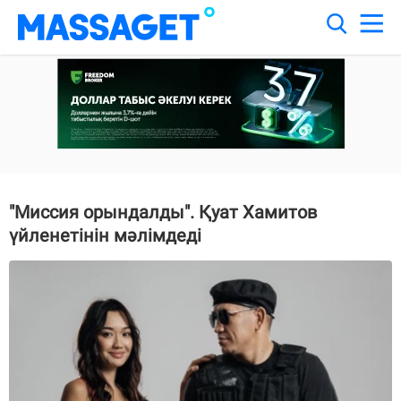
"Миссия орындалды". Қуат Хамитов
үйленетінін мәлімдеді