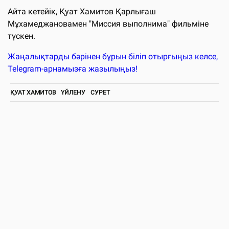
Айта кетейік, Қуат Хамитов Қарлығаш
Мұхамеджановамен "Миссия выполнима" фильміне
түскен.
Жаңалықтарды бәрінен бұрын біліп отырғыңыз келсе,
Telegram-арнамызға жазылыңыз!
ҚУАТ ХАМИТОВ
ҮЙЛЕНУ
СУРЕТ