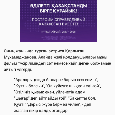
Оның жанында тұрған актриса Қарлығаш
Мұхамеджанова. Алайда желі қолданушылары мұны
фильм түсіріліміндегі сәт немесе хайп деген болжамын
айтып үлгерді.
"Араларыңызда бірнәрсе барын сезгенмін",
"Құтты болсын", "Ол күйеуге шыққан еді ғой",
"Әзіліңіз қызық екен, үйленетін адам
"шығар" деп айтпайды ғой", "Бақытты бол,
Қуат!" "Дұрыс, жүре бермей үйлен", - деп
жазған пікір қалдырғандар.