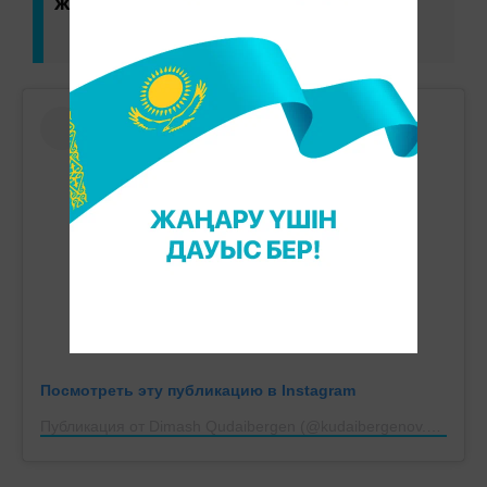
жазған әнші.
Посмотреть эту публикацию в Instagram
Публикация от Dimash Qudaibergen (@kudaibergenov.dimash)