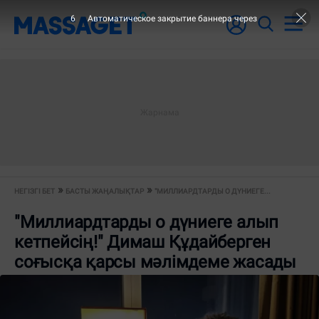
6
Автоматическое закрытие баннера через
НЕГІЗГІ БЕТ
БАСТЫ ЖАҢАЛЫҚТАР
"МИЛЛИАРДТАРДЫ О ДҮНИЕГЕ...
"Миллиардтарды о дүниеге алып
кетпейсің!" Димаш Құдайберген
соғысқа қарсы мәлімдеме жасады