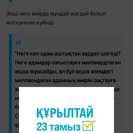
Әнші неге өмірде мұндай жағдай болып
жатқанына күйінді.
"Неге көп адам аштықтан зардап шегеді?
Неге адамдар соғыстарға миллиардтаған
ақша жұмсайды, ал бұл ақша әлемдегі
миллиондаған адамның өмірін сақтауға
жұмсалмайды. Саған қарғыс атқан ақша
не үшін керек? Сен бұл миллиардтарды
бәрібір о дүниеге алып кетпейсің.
Соғыстан зардап шекпеген күнді біздің
ұрпақ көрмей кететін шығар", - деп