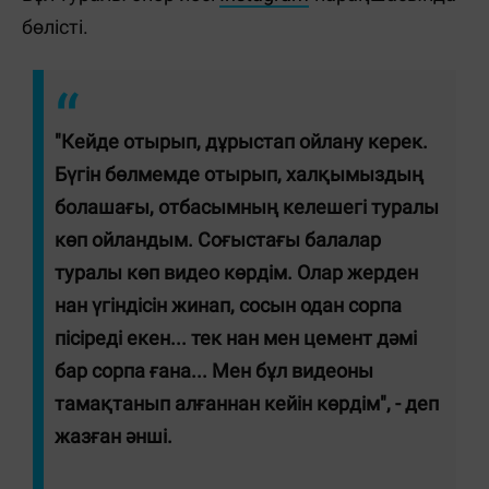
бөлісті.
"Кейде отырып, дұрыстап ойлану керек.
Бүгін бөлмемде отырып, халқымыздың
болашағы, отбасымның келешегі туралы
көп ойландым. Соғыстағы балалар
туралы көп видео көрдім. Олар жерден
нан үгіндісін жинап, сосын одан сорпа
пісіреді екен... тек нан мен цемент дәмі
бар сорпа ғана... Мен бұл видеоны
тамақтанып алғаннан кейін көрдім", - деп
жазған әнші.