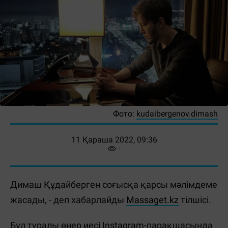
Фото:
kudaibergenov.dimash
11 Қараша 2022, 09:36
Димаш Құдайберген соғысқа қарсы мәлімдеме
жасады, - деп хабарлайды
Massaget.kz
тілшісі.
Бұл туралы өнер иесі
Instagram
-парақшасында