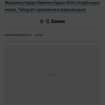
Жаңалықтарды бәрінен бұрын біліп отырғыңыз
келсе, Telegram-арнамызға жазылыңыз!
С. Бөлек
ДИМАШ ҚҰДАЙБЕРГЕН
СОҒЫС