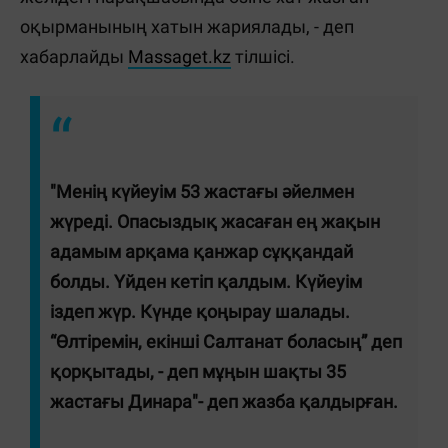
оқырманының хатын жариялады, - деп
хабарлайды
Massaget.kz
тілшісі.
"Менің күйеуім 53 жастағы әйелмен
жүреді. Опасыздық жасаған ең жақын
адамым арқама қанжар сұққандай
болды. Үйден кетіп қалдым. Күйеуім
іздеп жүр. Күнде қоңырау шалады.
“Өлтіремін, екінші Салтанат боласың” деп
қорқытады, - деп мұңын шақты 35
жастағы Динара"- деп жазба қалдырған.