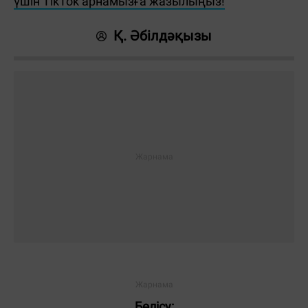
үшін TikTok арнамызға жазылыңыз!
Қ. Әбілдәқызы
Бөлісу: