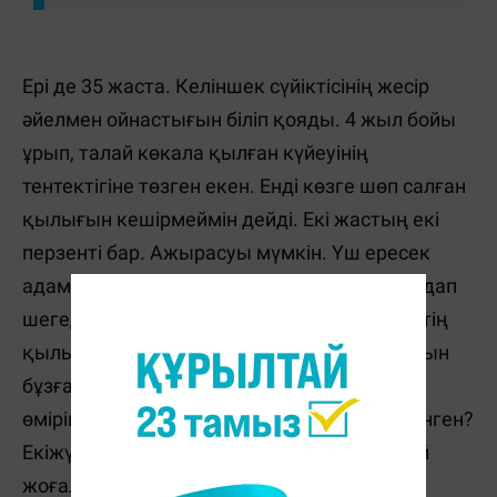
Ері де 35 жаста. Келіншек сүйіктісінің жесір
әйелмен ойнастығын біліп қояды. 4 жыл бойы
ұрып, талай көкала қылған күйеуінің
тентектігіне төзген екен. Енді көзге шөп салған
қылығын кешірмеймін дейді. Екі жастың екі
перзенті бар. Ажырасуы мүмкін. Үш ересек
адамның махаббат ойынынан екі бала зардап
шегеді. Тағдыр деп жұбайларды, көңілдестің
қылығын ақтаймыз ба? Отбасының шырқын
бұзған кім ? Онда әйелі мен балаларының
өміріне бас қатырмайтын болса, неге үйленген?
Екіжүзді адамдар өз бақытын осылай оңай
жоғалтады. Менің білетінім, әлгі еркек