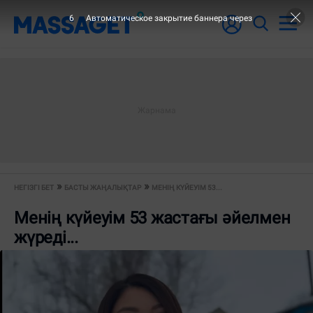
6
Автоматическое закрытие баннера через
НЕГІЗГІ БЕТ
БАСТЫ ЖАҢАЛЫҚТАР
МЕНІҢ КҮЙЕУІМ 53...
Менің күйеуім 53 жастағы әйелмен
жүреді...