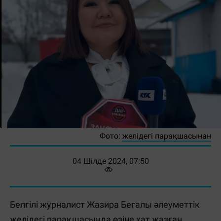
Фото:
желідегі парақшасынан
04 Шілде 2024, 07:50
Белгілі журналист Жазира Бегалы әлеуметтік
желідегі парақшасында өзіне хат жазған