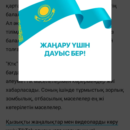
қартайғанда , қауқары кеткенде көңілдестің
балаларына керек емес.
Ал әкелік сезімді мұздай қатырып, жүрегін
тілімдеп, көңіліне зілдей қаяу салған ӘКЕ өз
балаларына қалай қайта оралады? - деп ой
толғайды журналист.
"Ктк" телеарнасындағы "Дау дамайсыз"
бағдарламасын жүргізетін журналистке
әлеуметтік мәселелерімен көрермендер жиі
хабарласады. Соның ішінде тұрмыстық зорлық
зомбылық, отбасылық мәселелер ең жі
көтерілетін мәселелер.
Қызықты жаңалықтар мен видеоларды көру