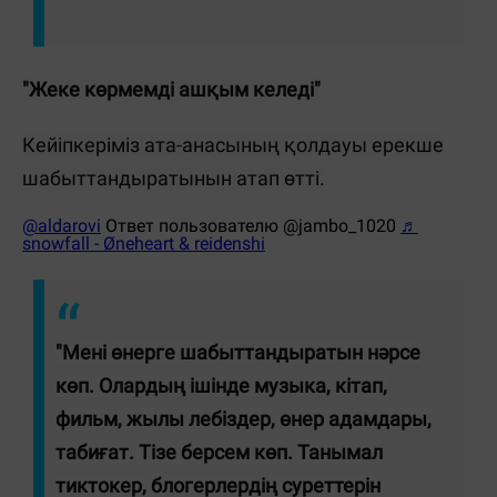
"Жеке көрмемді ашқым келеді"
Кейіпкеріміз ата-анасының қолдауы ерекше
шабыттандыратынын атап өтті.
@aldarovi
Ответ пользователю @jambo_1020
♬
snowfall - Øneheart & reidenshi
"Мені өнерге шабыттандыратын нәрсе
көп. Олардың ішінде музыка, кітап,
фильм, жылы лебіздер, өнер адамдары,
табиғат. Тізе берсем көп. Танымал
тиктокер, блогерлердің суреттерін