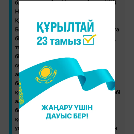
блогерлер де бар. Мәселен, блогер NNN
Нұрдаулет, танымал визажист, Димаш
Құдайбергеннің жеке визажисті Сәнди
Бексырғаны айтар едім. Сәнди Бексырға
бір туындымды екі жыл бұрын 150 мың
теңгеге сатып алып, маған қолдау
білдірген еді. Ең қымбатқа сатылған
суретім деп соны айтар едім. Суретте
акрил бояуымен салынған, жылқылар
бейнеленген еді. Оның жақсылығын,
қолдауын ешқашан ұмытпаймын. Себебі
алғаш сатылған туындыларымның бірі
болды. Жалпы сурет салудан бөлек
қолөнермен айналысамын. Алдағы
уақытта бұйырса көрсете алмай жүрген