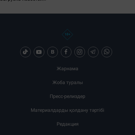
ЕҢ КӨП ОҚЫЛҒАН
Тәулік
Апта
Ай
Бөлісу:
Загрузка новостей...