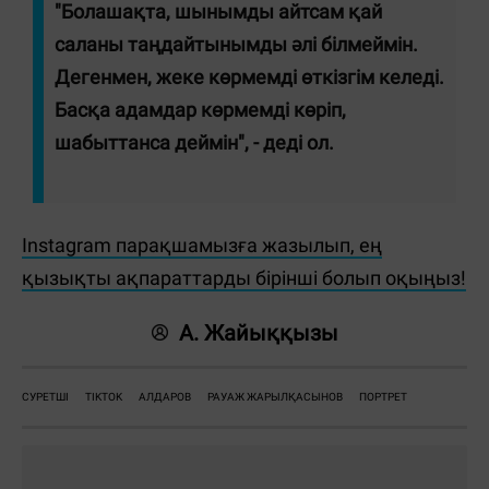
"Болашақта, шынымды айтсам қай
саланы таңдайтынымды әлі білмеймін.
Дегенмен, жеке көрмемді өткізгім келеді.
Басқа адамдар көрмемді көріп,
шабыттанса деймін", - деді ол.
Instagram парақшамызға жазылып, ең
қызықты ақпараттарды бірінші болып оқыңыз!
А. Жайыққызы
СУРЕТШІ
TIKTOK
АЛДАРОВ
РАУАЖ ЖАРЫЛҚАСЫНОВ
ПОРТРЕТ
Жауаптар: