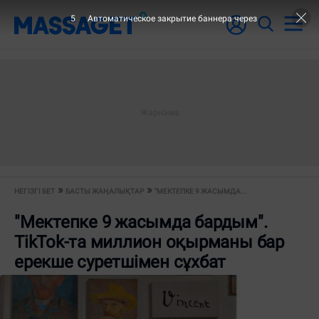
4
Автоматическое закрытие баннера через
НЕГІЗГІ БЕТ
БАСТЫ ЖАҢАЛЫҚТАР
"МЕКТЕПКЕ 9 ЖАСЫМДА...
"Мектепке 9 жасымда бардым".
TikTok-та миллион оқырманы бар
ерекше суретшімен сұхбат