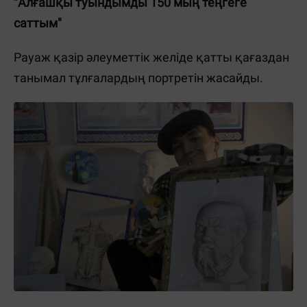
"Алғашқы туындымды 150 мың теңгеге
саттым"
Рауаж қазір әлеуметтік желіде қатты қағаздан
танымал тұлғалардың портретін жасайды.