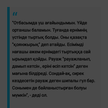
"Отбасымда үш ағайындымын. Үйде
ортаншы баламын. Туғанда ернімнің
үстінде тыртық болды. Оны қазақта
"қоянжырық" деп атайды. Есімімді
нағашы әжем ернімдегі тыртыққа сай
ырымдап қойды. Рауаж "рауажланып,
дамып кетсін , еріні өсіп кетсін" деген
мағына білдіреді. Сондай-ақ, сирек
кездесетін рауаж деген шипалы гүл бар.
Сонымен де байланыстырған болуы
мүмкін", - деді ол.