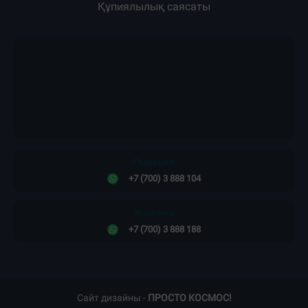
Жарнама
Жоба туралы
Пресс-релиздер
Материалдарды қолдану тәртібі
Редакция