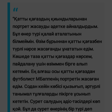
"Қатты қағаздың қиындыларынан
портрет жасауды әдетке айналдырдым.
Бұл өнер түрі қалай аталатынын
білмеймін. Өзім бұрыннан қатты қағазбен
түрлі нәрсе жасағанды ұнататын едім.
Көшеде таза қатты қағаздар көрсем,
пайдалану үшін өзіммен бірге алып
кетемін. Ең алғаш осы қатты қағаздан
футболист МБаппенің портретін жасаған
едім. Содан кейін көбісі қызығып, әртүрлі
танымал тұлғаларды пікірге ұсынып
кететін. Сурет салудың әдіс-тәсілдері көп
қой. Бұл да сурет өнерінің бір түрі деп