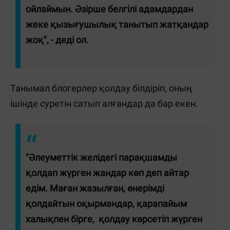
ойлаймын. Әзірше белгілі адамдардан
жеке қызығушылық танытып жатқандар
жоқ", - деді ол.
Танымал блогерлер қолдау білдіріп, оның
ішінде суретін сатып алғандар да бар екен.
"Әлеуметтік желідегі парақшамды
қолдап жүрген жандар көп деп айтар
едім. Маған жазылған, өнерімді
қолдайтын оқырмандар, қарапайым
халықпен бірге, қолдау көрсетіп жүрген