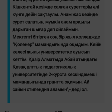
Кішкентай кезімде салған суреттерім әлі
күнге дейін сақтаулы. Анам жас кезінде
сурет салатын, мүмкін анам арқылы
дарыған шығар деп ойлаймын.
Мектепті бітірген соң бір жыл колледжде
"Қолөнер" мамандығында оқыдым. Кейін
келесі жылы университетке ауысып
кеттім. Қазір Алматыда Абай атындағы
Қазақ ұлттық педагогикалық
университетінде 2-курста кескіндемеші
мамандығында грантта оқимын. Ай
сайын стипендия аламын",- деді ол.