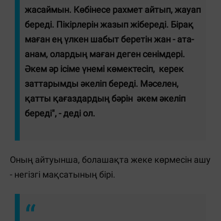
жасаймын. Көбінесе рахмет айтып, жауап
береді. Пікірлерін жазып жібереді. Бірақ
маған ең үлкен шабыт беретін жан - ата-
анам, олардың маған деген сенімдері.
Әкем әр ісіме үнемі көмектесіп, керек
заттарымды әкеліп береді. Мәселен,
қатты қағаздардың бәрін әкем әкеліп
береді", - деді ол.
Оның айтуынша, болашақта жеке көрмесін ашу
- негізгі мақсатының бірі.