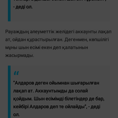
- деді ол.
Рауаждың әлеуметтік желідегі аккаунты лақап
ат, ойдан құрастырылған. Дегенмен, көпшілігі
мұны шын есімі екен деп қалатынын
жасырмады.
"Алдаров деген ойымнан шығарылған
лақап ат. Аккаунтымды да солай
қойдым. Шын есімімді білетіндер де бар,
кейбірі Алдаров деп те ойлайды", - деді
ол.