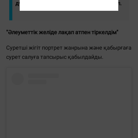
дүниелерім жарыққа шығады", - деді ол.
"Әлеуметтік желіде лақап атпен тіркелдім"
Суретші жігіт портрет жанрына және қабырғаға
сурет салуға тапсырыс қабылдайды.