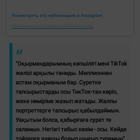
Посмотреть эту публикацию в Instagram
Публикация от Алдаров (@aldarov.blog)
"Оқырмандарымның көпшілігі мені TikTok
желісі арқылы таниды. Миллионнан
астам оқырманым бар. Суретке
тапсырыстарды осы ТикТок-тан көріп,
жеке нөміріме жазып жатады. Жалпы
портреттерге тапсырыс қабылдаймын.
Уақытым болса, қабырғаға сурет те
саламын. Негізгі табыс көзім - осы. Кейде
тойларға даяшы болып шығып тұрамын",