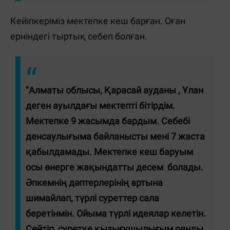
Кейіпкеріміз мектепке кеш барған. Оған
ерніндегі тыртық себеп болған.
"Алматы облысы, Қарасай ауданы , Ұлан
деген ауылдағы мектепті бітірдім.
Мектепке 9 жасымда бардым. Себебі
денсаулығыма байланысты мені 7 жаста
қабылдамады. Мектепке кеш баруым
осы өнерге жақындатты десем болады.
Әпкемнің дәптерлерінің артына
шимайлап, түрлі суреттер сала
беретінмін. Ойыма түрлі идеялар келетін.
Сөйтіп, суретке қызығушылығым оянды.