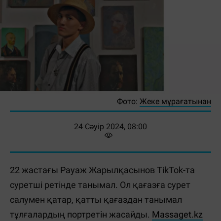
Фото:
Жеке мұрағатынан
24 Сәуір 2024, 08:00
22 жастағы Рауаж Жарылқасынов TikTok-та
суретші ретінде танымал. Ол қағазға сурет
салумен қатар, қатты қағаздан танымал
тұлғалардың портретін жасайды.
Massaget.kz