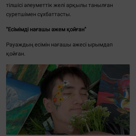
тілшісі әлеуметтік желі арқылы танылған
суретшімен сұхбаттасты.
"Есімімді нағашы әжем қойған"
Рауаждың есімін нағашы әжесі ырымдап
қойған.