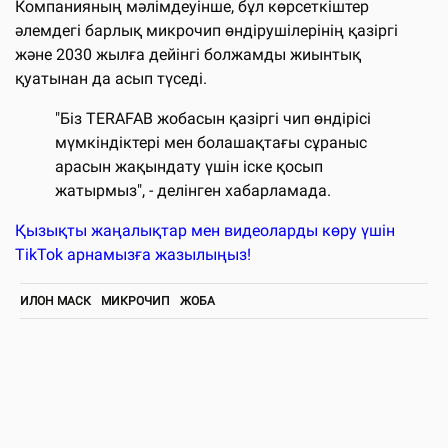
Компанияның мәлімдеуінше, бұл көрсеткіштер
әлемдегі барлық микрочип өндірушілерінің қазіргі
және 2030 жылға дейінгі болжамды жиынтық
қуатынан да асып түседі.
"Біз TERAFAB жобасын қазіргі чип өндірісі
мүмкіндіктері мен болашақтағы сұраныс
арасын жақындату үшін іске қосып
жатырмыз", - делінген хабарламада.
Қызықты жаңалықтар мен видеоларды көру үшін
TikTok арнамызға жазылыңыз!
ИЛОН МАСК
МИКРОЧИП
ЖОБА