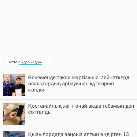
Өскеменде такси жүргізушісі зейнеткерді
алаяқтардың арбауынан құтқарып
қалды
Қостанайлық жігіт оңай ақша табамын деп
сотталды
Қызылордада заңсыз алтын өндірген 13