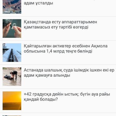
адам ұсталды
Қазақстанда есту аппараттарымен
қамтамасыз ету тәртібі өзгерді
Қайтарылған активтер есебінен Ақмола
облысына 1,4 млрд теңге бөлінді
Астанада шалшық суда ішімдік ішкен екі ер
адам қамауға алынды
+42 градусқа дейін ыстық: бүгін ауа райы
қандай болады?