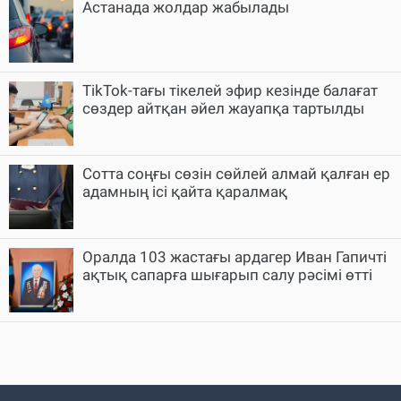
Астанада жолдар жабылады
TikTok-тағы тікелей эфир кезінде балағат
сөздер айтқан әйел жауапқа тартылды
Cотта соңғы сөзін сөйлей алмай қалған ер
адамның ісі қайта қаралмақ
Оралда 103 жастағы ардагер Иван Гапичті
ақтық сапарға шығарып салу рәсімі өтті