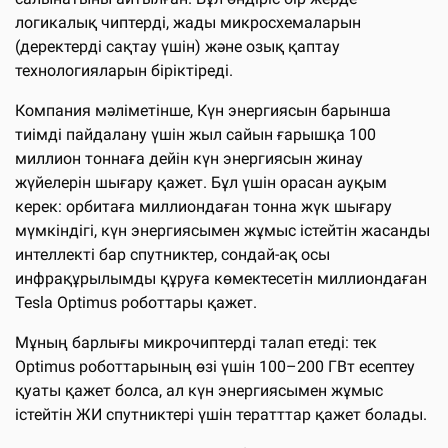
логикалық чиптерді, жады микросхемаларын
(деректерді сақтау үшін) және озық қаптау
технологияларын біріктіреді.
Компания мәліметінше, Күн энергиясын барынша
тиімді пайдалану үшін жыл сайын ғарышқа 100
миллион тоннаға дейін күн энергиясын жинау
жүйелерін шығару қажет. Бұл үшін орасан ауқым
керек: орбитаға миллиондаған тонна жүк шығару
мүмкіндігі, күн энергиясымен жұмыс істейтін жасанды
интеллекті бар спутниктер, сондай-ақ осы
инфрақұрылымды құруға көмектесетін миллиондаған
Tesla Optimus роботтары қажет.
Мұның барлығы микрочиптерді талап етеді: тек
Optimus роботтарының өзі үшін 100–200 ГВт есептеу
қуаты қажет болса, ал күн энергиясымен жұмыс
істейтін ЖИ спутниктері үшін тератттар қажет болады.