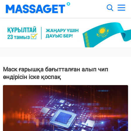
Маск ғарышқа бағытталған алып чип
өндірісін іске қоспақ