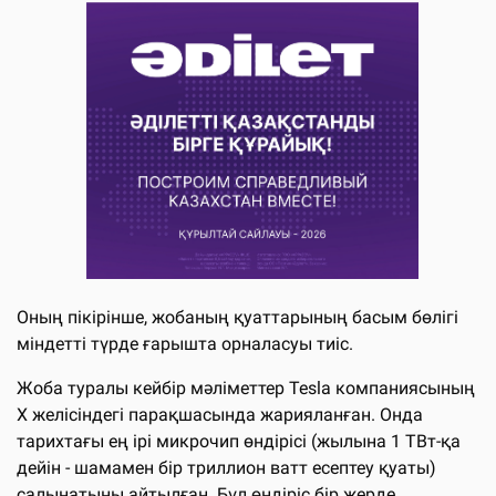
Оның пікірінше, жобаның қуаттарының басым бөлігі
міндетті түрде ғарышта орналасуы тиіс.
Жоба туралы кейбір мәліметтер Tesla компаниясының
X желісіндегі парақшасында жарияланған. Онда
тарихтағы ең ірі микрочип өндірісі (жылына 1 ТВт-қа
дейін - шамамен бір триллион ватт есептеу қуаты)
салынатыны айтылған. Бұл өндіріс бір жерде