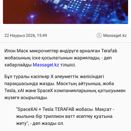
22 Наурыз 2026, 15:49
Massaget.kz
Илон Маск микрочиптер өндіруге арналған Terafab
жобасының іске қосылатынын жариялады, - деп
хабарлайды
Massaget.kz
тілшісі.
Бұл туралы кәсіпкер X әлеуметтік желісіндегі
парақшасында жазды. Масктың айтуынша, жоба
Tesla, xAI және SpaceX компанияларының қатысуымен
жүзеге асырылады.
"SpaceXAI + Tesla TERAFAB жобасы. Мақсат -
жылына бір триллион ватт есептеу қуатына
жету", - деп жазды ол.