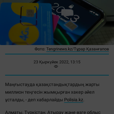
Фото:
Tengrinews.kz/Тұрар Қазанғапов
23 Қыркүйек 2022, 13:15
Маңғыстауда қазақстандықтардың жарты
миллион теңгесін жымқырған хакер әйел
ұсталды, - деп хабарлайды
Polisia.kz
.
Алматы, Түркістан, Атырау және өзге облыс