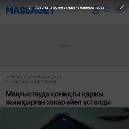
6
Автоматическое закрытие баннера через
НЕГІЗГІ БЕТ
БАСТЫ ЖАҢАЛЫҚТАР
МАҢҒЫСТАУДА ҚОМАҚТЫ ҚАРЖЫ...
Маңғыстауда қомақты қаржы
жымқырған хакер әйел ұсталды