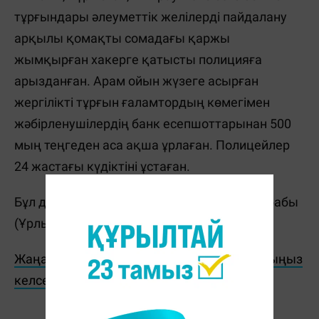
тұрғындары әлеуметтік желілерді пайдалану
арқылы қомақты сомадағы қаржы
жымқырған хакерге қатысты полицияға
арызданған. Арам ойын жүзеге асырған
жергілікті тұрғын ғаламтордың көмегімен
жәбірленушілердің банк есепшоттарынан 500
мың теңгеден аса ақша ұрлаған. Полицейлер
24 жастағы күдіктіні ұстаған.
Бұл дерек ҚР Қылмыстық кодексінің 188-бабы
(Ұрлық) бойынша тіркелген.
Жаңалықтарды бәрінен бұрын біліп отырғыңыз
келсе, Telegram-арнамызға жазылыңыз!
Ж. Қадыржанова