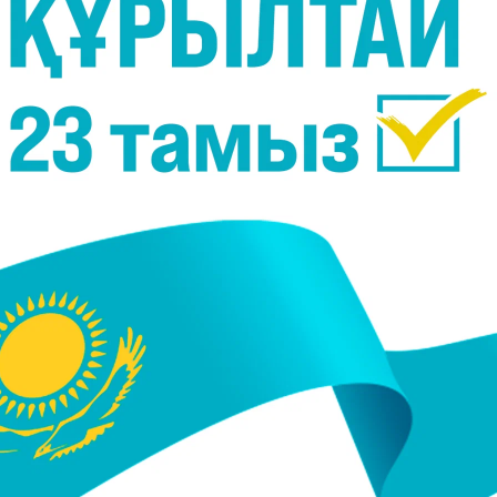
интеллект дамуына байланысты жалған контент
деді. Аз уақытта адамдарды жаңылыстыратын
өрінеу жалған ақпарат тарату - заңбұзушылық.
, қылмыстық та жауапкершілік қарастырылған.
ға және тексерілмеген ақпаратты таратпауға,
рамыз. Күмәнді хабарламаларды көрсеңіздер, оны
парат көбіне дәл осылай таралады. Ішкі істер
мдық тәртіп пен қауіпсіздікті толық қамтамасыз
М ресми өкілі Шыңғыс Әлекешев.
онституциялық комиссия Мемлекет басшысына
жаң
ды.