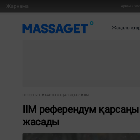
Жарнама
Арнайы жо
Жаңалықта
НЕГІЗГІ БЕТ
БАСТЫ ЖАҢАЛЫҚТАР
ІІМ
ІІМ референдум қарсаңы
жасады