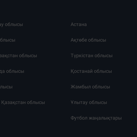
ау облысы
Астана
облысы
Ақтөбе облысы
зақстан облысы
Түркістан облысы
да облысы
Қостанай облысы
блысы
Жамбыл облысы
к Қазақстан облысы
Ұлытау облысы
т
Футбол жаңалықтары