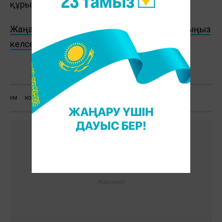
құрылды.
Жаңалықтарды бәрінен бұрын біліп отырғыңыз
келсе, Telegram-арнамызға жазылыңыз!
Massaget.kz
ІІМ
КОМИТЕТ
ТАҒАЙЫНДАУ