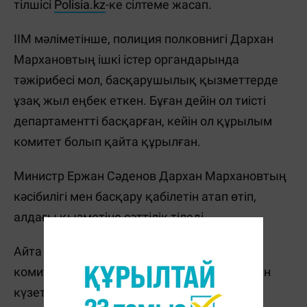
тілшісі
Polisia.kz
-ке сілтеме жасап.
ІІМ мәліметінше, полиция полковнигі Дархан
Мархановтың ішкі істер органдарында
тәжірибесі мол, басқарушылық қызметтерде
ұзақ жыл еңбек еткен. Бұған дейін ол тиісті
департаментті басқарған, кейін ол құрылым
комитет болып қайта құрылған.
Министр Ержан Сәденов Дархан Мархановтың
кәсібилігі мен басқару қабілетін атап өтіп,
алдағы қызметіне сәттілік тіледі.
Айта кетейік, ІІМ Күзет қызметін бақылау
комитеті министрліктің мамандандырылған
күзет қызметі басқармасының орнына