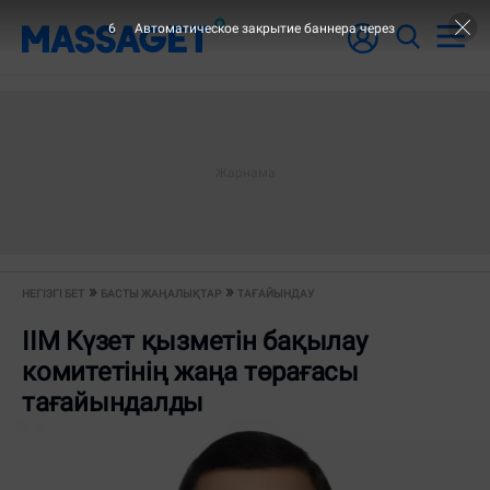
6
Автоматическое закрытие баннера через
НЕГІЗГІ БЕТ
БАСТЫ ЖАҢАЛЫҚТАР
ТАҒАЙЫНДАУ
ІІМ Күзет қызметін бақылау
комитетінің жаңа төрағасы
тағайындалды