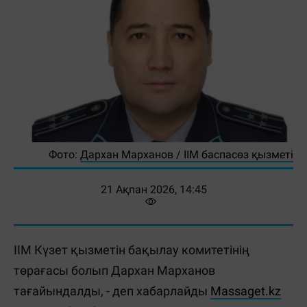
Фото:
Дархан Марханов / ІІМ баспасөз қызметі
21 Ақпан 2026, 14:45
ІІМ Күзет қызметін бақылау комитетінің
төрағасы болып Дархан Марханов
тағайындалды, - деп хабарлайды
Massaget.kz