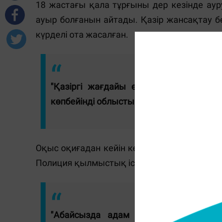
18 жастағы қала тұрғыны дер кезінде аур
ауыр болғанын айтады. Қазір жансақтау б
күрделі ота жасалған.
"Қазіргі жағдайы өте ауыр. Жансақт
көпбейінді облыстық аурухананың бас д
Оқыс оқиғадан кейін кешеннің аттракцион
Полиция қылмыстық іс қозғаған.
"Абайсызда адам денсаулығына ауыр