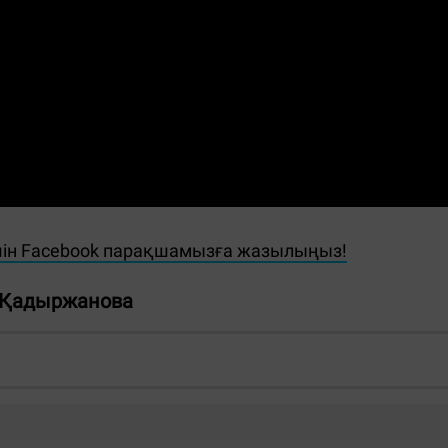
шін Facebook парақшамызға жазылыңыз!
 Қадыржанова