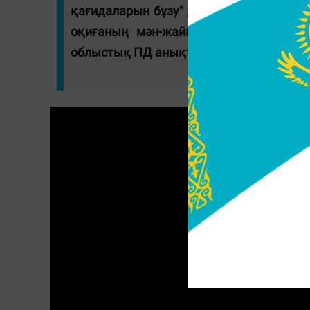
қағидаларын бұзу" дерегі бойынша қыл
оқиғаның мән-жайын толық анықтауға 
облыстық ПД анықтау басқармасының 