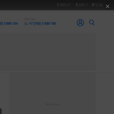
500.67
490.7
6.04
Жарнама
0) 3 888 104
+7 (700) 3 888 188