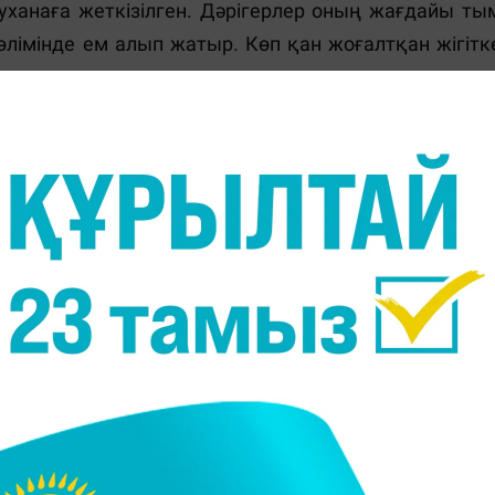
уханаға жеткізілген. Дәрігерлер оның жағдайы ты
өлімінде ем алып жатыр. Көп қан жоғалтқан жігітк
ау бөлімінде қарқынды ем алып жатыр", - деді
әрігері Жасұлан Баймаханов.
дар орналасқан бөлігі жұмысын уақытша тоқтатқан
 зиян келтіруге әкеп соққан еңбекті қорғау