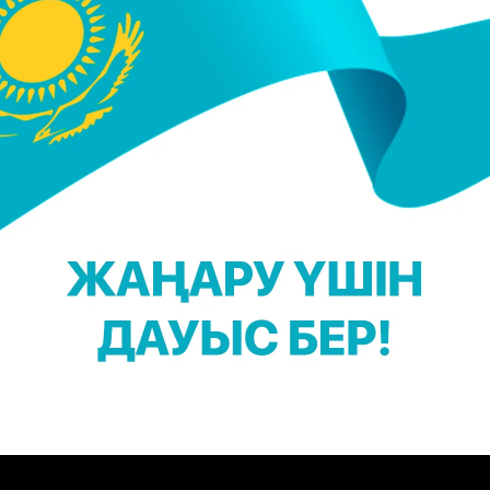
мыстық іс қозғалды. Қазір осы іс аясында болған
бағытталған тергеу жүргізіліп жатыр", - деді
бастығы Әділ Анарбаев.