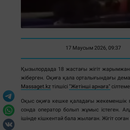
17 Маусым 2026, 09:37
Қызылордада 18 жастағы жігіт жарымжан
жіберген. Оқиға қала орталығындағы дема
Massaget.kz
тілшісі
"Жетінші арнаға"
сілтеме
Оқыс оқиға кешке қаладағы жекеменшік па
сонда оператор болып жұмыс істеген. А
ішінде кішкентай бала жылаған. Жігіт соған