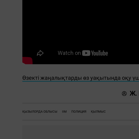
Өзекті жаңалықтарды өз уақытында оқу ү
Ж.
ҚЫЗЫЛОРДА ОБЛЫСЫ
ІІМ
ПОЛИЦИЯ
ҚЫЛМЫС