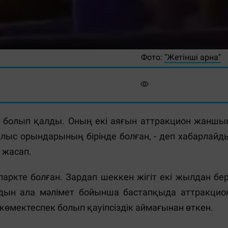
Фото:
"Жетінші арна"
 болып қалды. Оның екі аяғын аттракцион жаншы
лыс орындарының бірінде болған, - деп хабарлайд
 жасап.
ркте болған. Зардап шеккен жігіт екі жылдан бер
лдын ала мәлімет бойынша бастапқыда аттракцио
 көмектеспек болып қауіпсіздік аймағынан өткен.