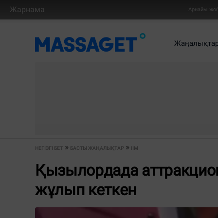
Жарнама
Арнайы жо
Жаңалықта
НЕГІЗГІ БЕТ
БАСТЫ ЖАҢАЛЫҚТАР
ІІМ
Қызылордада аттракцион 
жұлып кеткен