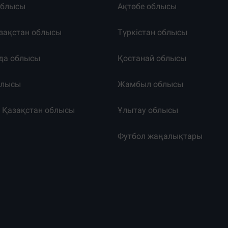
облысы
Ақтөбе облысы
зақстан облысы
Түркістан облысы
да облысы
Қостанай облысы
блысы
Жамбыл облысы
к Қазақстан облысы
Ұлытау облысы
т
Футбол жаңалықтары