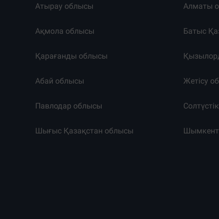
Атырау облысы
Алматы 
Ақмола облысы
Батыс Қа
Қарағанды облысы
Қызылор
Абай облысы
Жетісу о
Павлодар облысы
Солтүсті
Шығыс Қазақстан облысы
Шымкен