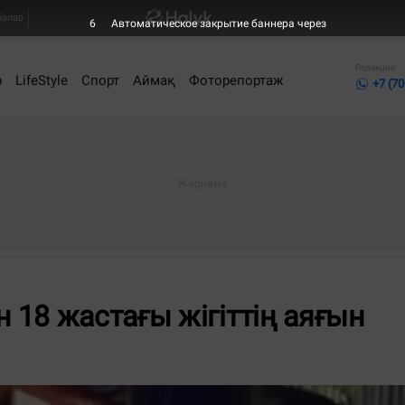
балар
6
Автоматическое закрытие баннера через
Редакция
р
LifeStyle
Спорт
Аймақ
Фоторепортаж
+7 (70
18 жастағы жігіттің аяғын