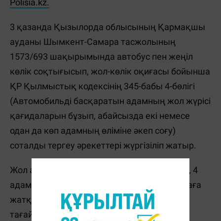
Polisia.kz.
3 қазанда Қызылорда облысының Қармақшы
ауданы Шымкент-Самара тасжолының
1573/693 шақырымында автобус пен жеңіл
көлік соқтығысып, жол-көлік оқиғасы бойынша
ҚР Қылмыстық кодексінің 345-бабы 4-бөлігі
(Автомобильдi басқаратын адамның жол жүрісі
қағидаларын бұзып, абайсызда екi немесе
одан да көп адамның өлiмiне әкеп соғу)
соталды тергеу әрекеттері жүргізіліп жатыр.
Жол апаты салдарынан 5 адам қаза тапты, 4
адам түрлі дене жарақаттарымен ауруханаға
жатқызылды. Тиісті сот сараптамалары
тағайындалды. Оқиғаның мән-жайлары