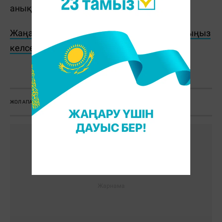
анықталып жатыр.
Жаңалықтарды бәрінен бұрын біліп отырғыңыз
келсе, Telegram-арнамызға жазылыңыз!
С. Бөлек
ЖОЛ АПАТЫ
ҚЫЗЫЛОРДА
ҚАЗА