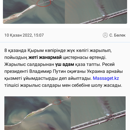
10 Қазан 2022, 15:07
С. Бөлек
8 қазанда Қырым көпірінде жүк көлігі жарылып,
пойыздың
жеті жанармай
цистернасы өртенді.
Жарылыс салдарынан
үш адам
қаза тапты. Ресей
президенті Владимир Путин оқиғаны Украина арнайы
қызметі ұйымдастырды деп айыптады.
Massaget.kz
тілшісі жарылыс салдары мен себебіне шолу жасады.