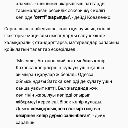
аламыз - шынымен жарылғыш заттарды
тасымалдаған ресейлік әскери жүк көлігі
көпірде
"сәтті" жарылды"
, - дейді Коваленко.
Сарапшының айтуынша, көпір құлауының екінші
факторы - маңызды нысандарды салу кезінде
халықаралық стандарттарға, материалдар сапасына
қойылатын талаптар ескерілмеді.
"Мысалы, Антоновский автомобиль көпірі,
Каховка көпірлерінің құлауы үшін қанша
зымыран қарулар жіберілді. Одесса
облысындағы Затока көпірді де құлату үшін
қанша уақыт кетті. Бұл жағдайда жүк
көлігінің жарылуы көпірді опырып
жібермеуі керек еді, бірақ көпір құлады.
Демек
жемқорлық пен салғырттықтың
кесірінен көпір дұрыс салынбаған
", - дейді
сарапшы.