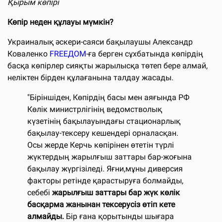
Қырым көпірі
Көпір неден құлауы мүмкін?
Украиналық әскери-саяси бақылаушы Александр
Коваленко
FREEДОМ
-ға берген сұхбатында көпірдің
басқа көпірлер сияқты жарылысқа төтеп бере алмай,
неліктен бірден құлағанына талдау жасады.
"Біріншіден, Көпірдің басы мен аяғында РФ
Көлік министрлігінің ведомстволық
күзетінің бақылауындағы стационарлық
бақылау-тексеру кешендері орналасқан.
Осы жерде Керчь көпірінен өтетін түрлі
жүктердың жарылғыш заттары бар-жоғына
бақылау жүргізіледі. Яғни,мұны диверсия
факторы ретінде қарастыруға болмайды,
себебі
жарылғыш заттары бар жүк көлік
басқарма жанынан тексерусіз өтіп кете
алмайды.
Бір ғана қорытынды шығара