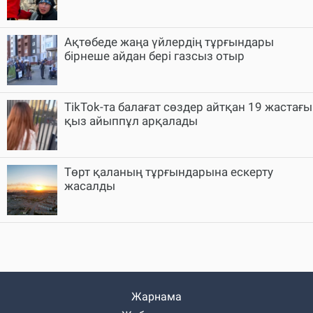
Ақтөбеде жаңа үйлердің тұрғындары
бірнеше айдан бері газсыз отыр
TikTok-та балағат сөздер айтқан 19 жастағы
қыз айыппұл арқалады
Төрт қаланың тұрғындарына ескерту
жасалды
Жарнама