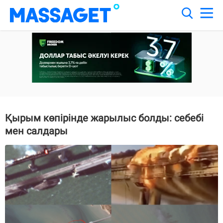
Қырым көпірінде жарылыс болды: себебі
мен салдары