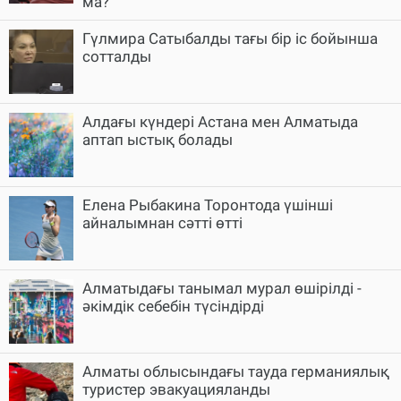
ма?
Гүлмира Сатыбалды тағы бір іс бойынша
сотталды
Алдағы күндері Астана мен Алматыда
аптап ыстық болады
Елена Рыбакина Торонтода үшінші
айналымнан сәтті өтті
Алматыдағы танымал мурал өшірілді -
әкімдік себебін түсіндірді
Алматы облысындағы тауда германиялық
туристер эвакуацияланды