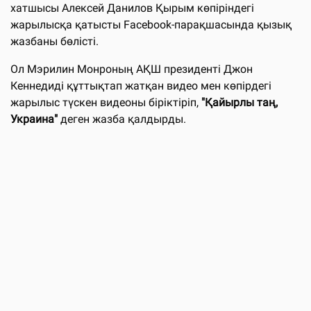
хатшысы Алексей Данилов Қырым көпіріндегі
жарылысқа қатысты Facebook-парақшасында қызық
жазбаны бөлісті.
Ол Мэрилин Монроның АҚШ президенті Джон
Кеннедиді құттықтап жатқан видео мен көпірдегі
жарылыс түскен видеоны біріктіріп,
"Қайырлы таң,
Украина"
деген жазба қалдырды.