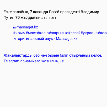
Еске салайық,
7 қазанда
Ресей президенті Владимир
Путин
70 жылдығын
атап өтті.
@massaget.kz
#крым
#мост
#көпір
#жарылыс
#ресей
#украина
#қаз
♬ оригинальный звук - Massaget.kz
Жаңалықтарды бәрінен бұрын біліп отырғыңыз келсе,
Telegram-арнамызға жазылыңыз!