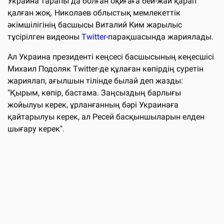
Украина тарапы да болған оқиғаға бей-жай қарап
қалған жоқ. Николаев облыстық мемлекеттік
әкімшілігінің басшысы Виталий Ким жарылыс
тұсірілген видеоны
Twitter
-парақшасында жариялады.
Ал Украина президенті кеңсесі басшысының кеңесшісі
Михаил Подоляк Twitter-де құлаған көпірдің суретін
жариялап, ағылшын тілінде былай деп жазды:
"Қырым, көпір, бастама. Заңсыздың барлығы
жойылуы керек, ұрланғанның бәрі Украинаға
қайтарылуы керек, ал Ресей басқыншыларын елден
шығару керек".