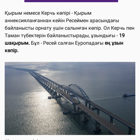
Қырым немесе Керчь көпірі - Қырым
аннексияланғаннан кейін Ресеймен арасындағы
байланысты орнату үшін салынған көпір. Ол Керчь пен
Таман түбектерін байланыстырады, ұзындығы -
19
шақырым.
Бұл - Ресей салған Еуропадағы
ең ұзын
көпір.