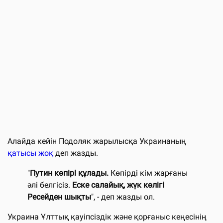
Алайда кейін Подоляк жарылысқа Украинаның
қатысы жоқ
деп жазды.
"
Путин көпірі құлады.
Көпірді кім жарғаны
әлі белгісіз.
Еске салайық, жүк көлігі
Ресейден шықты
", - деп жазды ол.
Украина Ұлттық қауіпсіздік және қорғаныс кеңесінің