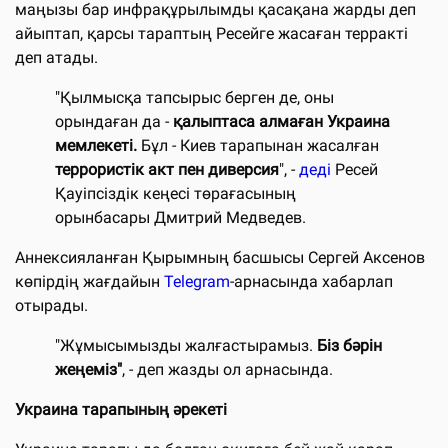
маңызы бар инфрақұрылымды қасақана жарды деп
айыптап, қарсы тараптың Ресейге жасаған терракті
деп атады.
"Қылмысқа тапсырыс берген де, оны
орындаған да -
қалыптаса алмаған Украина
мемлекеті.
Бұл - Киев тарапынан жасалған
террористік акт пен диверсия
", -
деді
Ресей
Қауіпсіздік кеңесі төрағасының
орынбасары Дмитрий Медведев.
Аннексияланған Қырымның басшысы Сергей Аксенов
көпірдің жағдайын
Telegram
-арнасында хабарлап
отырады.
"Жұмысымызды жалғастырамыз.
Біз бәрін
жеңеміз"
, - деп жазды ол арнасында.
Украина тарапының әрекеті