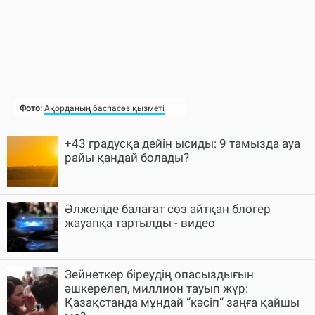
+43 градусқа дейін ысиды: 9 тамызда ауа
райы қандай болады?
Әлжеліде балағат сөз айтқан блогер
жауапқа тартылды - видео
Зейнеткер біреудің опасыздығын
әшкерелеп, миллион тауып жүр:
Қазақстанда мұндай “кәсіп“ заңға қайшы