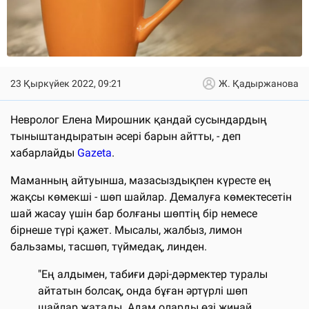
23 Қыркүйек 2022, 09:21
Ж. Қадыржанова
Невролог Елена Мирошник қандай сусындардың
тыныштандыратын әсері барын айтты, - деп
хабарлайды
Gazeta
.
Маманның айтуынша, мазасыздықпен күресте ең
жақсы көмекші - шөп шайлар. Демалуға көмектесетін
шай жасау үшін бар болғаны шөптің бір немесе
бірнеше түрі қажет. Мысалы, жалбыз, лимон
бальзамы, тасшөп, түймедақ, линден.
"Ең алдымен, табиғи дәрі-дәрмектер туралы
айтатын болсақ, онда бұған әртүрлі шөп
шайлар жатады. Адам оларды өзі жинай