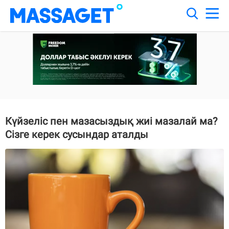
Күйзеліс пен мазасыздық жиі мазалай ма?
Сізге керек сусындар аталды