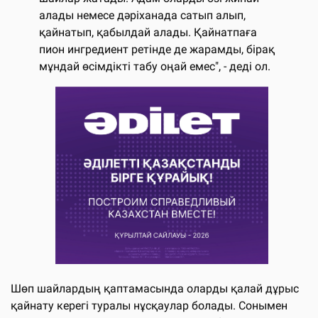
алады немесе дәріханада сатып алып,
қайнатып, қабылдай алады. Қайнатпаға
пион ингредиент ретінде де жарамды, бірақ
мұндай өсімдікті табу оңай емес", - деді ол.
Шөп шайлардың қаптамасында оларды қалай дұрыс
қайнату керегі туралы нұсқаулар болады. Сонымен