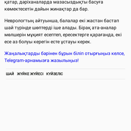
қатар, дәріханаларда мазасыздықты басуға
көмектесетін дайын жинақтар да бар.
Неврологтың айтуынша, балалар екі жастан бастап
шай түрінде шөптерді іше алады. Бірақ ата-аналар
мөлшерін мұқият есептеп, ересектерге қарағанда, екі
есе аз болуы керегін есте ұстауы керек.
Жаңалықтарды бәрінен бұрын біліп отырғыңыз келсе,
Telegram-арнамызға жазылыңыз!
ШАЙ
ЖҮЙКЕ ЖҮЙЕСІ
КҮЙЗЕЛІС