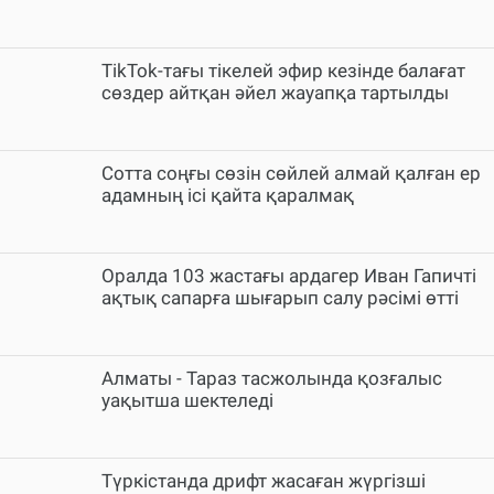
TikTok-тағы тікелей эфир кезінде балағат
сөздер айтқан әйел жауапқа тартылды
Cотта соңғы сөзін сөйлей алмай қалған ер
адамның ісі қайта қаралмақ
Оралда 103 жастағы ардагер Иван Гапичті
ақтық сапарға шығарып салу рәсімі өтті
Алматы - Тараз тасжолында қозғалыс
уақытша шектеледі
Түркістанда дрифт жасаған жүргізші