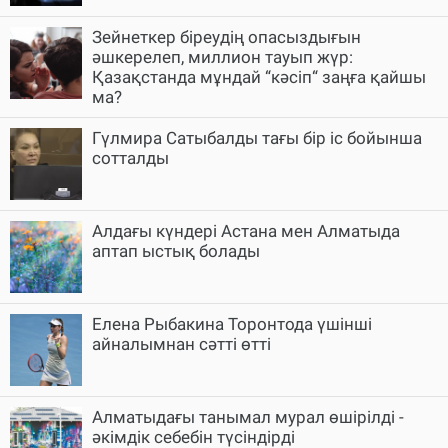
Зейнеткер біреудің опасыздығын
әшкерелеп, миллион тауып жүр:
Қазақстанда мұндай “кәсіп“ заңға қайшы
ма?
Гүлмира Сатыбалды тағы бір іс бойынша
сотталды
Алдағы күндері Астана мен Алматыда
аптап ыстық болады
Елена Рыбакина Торонтода үшінші
айналымнан сәтті өтті
Алматыдағы танымал мурал өшірілді -
әкімдік себебін түсіндірді