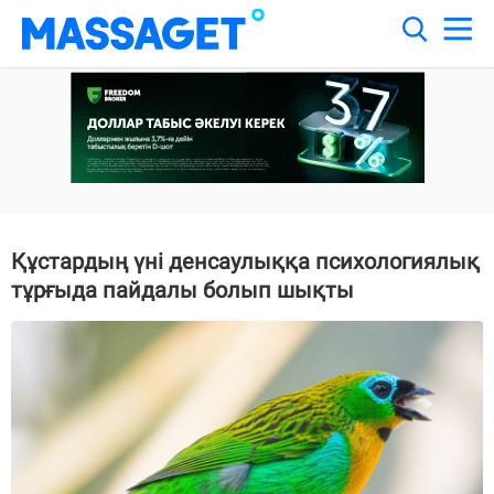
Құстардың үні денсаулыққа психологиялық
тұрғыда пайдалы болып шықты