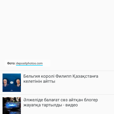
Бельгия королі Филипп Қазақстанға
келетінін айтты
Әлжеліде балағат сөз айтқан блогер
жауапқа тартылды - видео