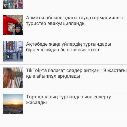
Алматы облысындағы тауда германиялық
туристер эвакуацияланды
Ақтөбеде жаңа үйлердің тұрғындары
бірнеше айдан бері газсыз отыр
TikTok-та балағат сөздер айтқан 19 жастағы
қыз айыппұл арқалады
Төрт қаланың тұрғындарына ескерту
жасалды