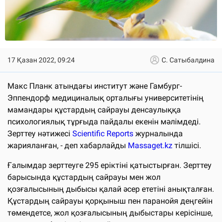
17 Қазан 2022, 09:24
С. Сатыбалдина
Макс Планк атындағы институт және Гамбург-
Эппендорф медициналық орталығы университетінің
мамандары құстардың сайрауы денсаулыққа
психологиялық тұрғыда пайдалы екенін мәлімдеді.
Зерттеу нәтижесі
Scientific Reports
журналында
жарияланған, - деп хабарлайды
Massaget.kz
тілшісі.
Ғалымдар зерттеуге 295 еріктіні қатыстырған. Зерттеу
барысында құстардың сайрауы мен жол
қозғалысының дыбысы қалай әсер ететіні анықталған.
Құстардың сайрауы қорқыныш пен паранойя деңгейін
төмендетсе, жол қозғалысының дыбыстары керісінше,