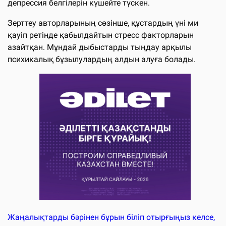
депрессия белгілерін күшейте түскен.
Зерттеу авторларының сөзінше, құстардың үні ми
қауіп ретінде қабылдайтын стресс факторларын
азайтқан. Мұндай дыбыстарды тыңдау арқылы
психикалық бұзылулардың алдын алуға болады.
Жаңалықтарды бәрінен бұрын біліп отырғыңыз келсе,