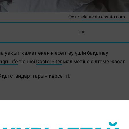
Фото:
elements.envato.com
а уақыт қажет екенін есептеу үшін бақылау
ngri Life
тілшісі
DoctorPiter
мәліметіне сілтеме жасап.
қы стандарттарын көрсетті:
.
ат.
сағат.