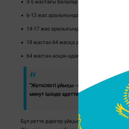
3-5 жастағы балалар - 10-13 сағат.
6-13 жас аралығындағы балалар - 9-11 сағ
14-17 жас аралығындағы жасөспірімдер – 
18 жастан 64 жасқа дейінгі ересектер - 7-9
64 жастан асқан адамдар – 7-8 сағат.
"Жеткілікті ұйықы - ол кешке 15 минут 
минут ішінде әдеттегі іс-әрекеттерге қос
Бұл ретте дәрігер ұйқының нормасын демал