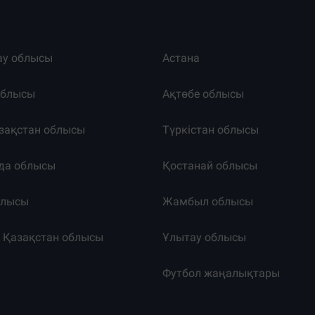
ау облысы
Астана
облысы
Ақтөбе облысы
зақстан облысы
Түркістан облысы
да облысы
Қостанай облысы
блысы
Жамбыл облысы
к Қазақстан облысы
Ұлытау облысы
т
Футбол жаңалықтары