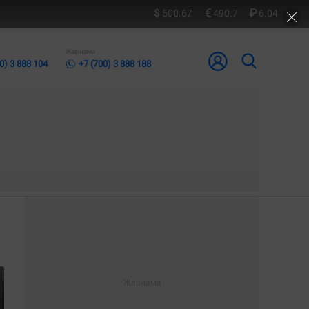
500.67
490.7
6.04
Жарнама
0) 3 888 104
+7 (700) 3 888 188