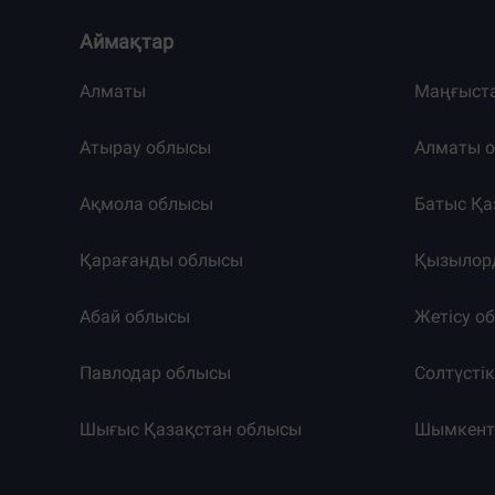
Аймақтар
Алматы
Маңғыст
Атырау облысы
Алматы 
Ақмола облысы
Батыс Қа
Қарағанды облысы
Қызылор
Абай облысы
Жетісу о
Павлодар облысы
Солтүсті
Шығыс Қазақстан облысы
Шымкен