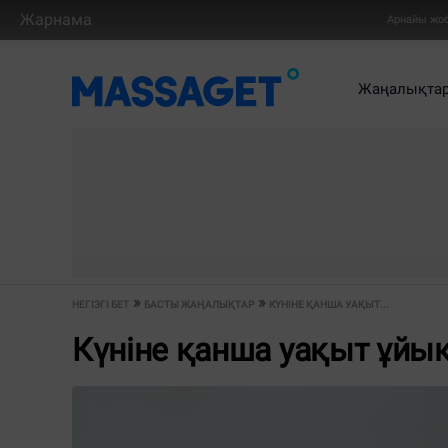
Жарнама
Арнайы жо
Жаңалықта
НЕГІЗГІ БЕТ
БАСТЫ ЖАҢАЛЫҚТАР
КҮНІНЕ ҚАНША УАҚЫТ...
Күніне қанша уақыт ұйық