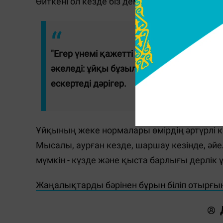
Өйткені ол кезде біз демаламыз және төсект
"Егер үнемі қажетті мөлшерден ұзағыр
әкеледі: ұйқы бұзылады, содан кейін с
ескертеді дәрігер.
Ұйқының жеке нормалары өмірдің әртүрлі к
Мысалы, аурған кезде, шаршау кезінде, әйел
мүмкін - күзде және қыста барлығы дерлік
Жаңалықтарды бәрінен бұрын біліп отырғы