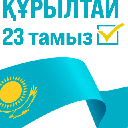
ат.
8-10 сағат.
 сағат.
ішінде ұйықтап кету және таңертең оянғанда 15
ылып кету", - дейді сомнологтар.
ыс кезінде анықтауға тырыспауға кеңес береді.