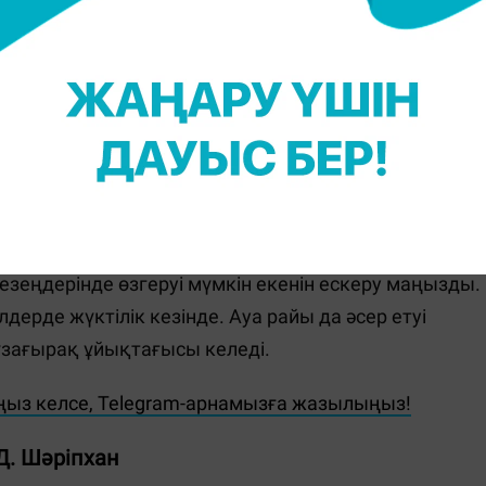
е қажет болғаннан көп уақыт өткізгіміз келеді.
ақ ұйықтасаңыз, бұл ұйқы сапасының төмендеуіне
озылмалы ұйқысыздық пайда болады", - деп
езеңдерінде өзгеруі мүмкін екенін ескеру маңызды.
дерде жүктілік кезінде. Ауа райы да әсер етуі
 ұзағырақ ұйықтағысы келеді.
ңыз келсе, Telegram-арнамызға жазылыңыз!
Д. Шәріпхан