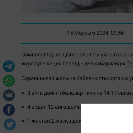
15 Маусым 2024, 09:56
Сомнологтар өзіңізге қалыпты ұйқыға қанш
жүргізуге кеңес береді, - деп хабарлайды
Te
Сарапшылар жасына байланысты орташа ұй
3 айға дейінгі балалар - күніне 14-17 сағат
4 айдан 12 айға дейінгі балалар - 12-15 сағ
1 жастан 2 жасқа дейінгі балалар – 11-14 