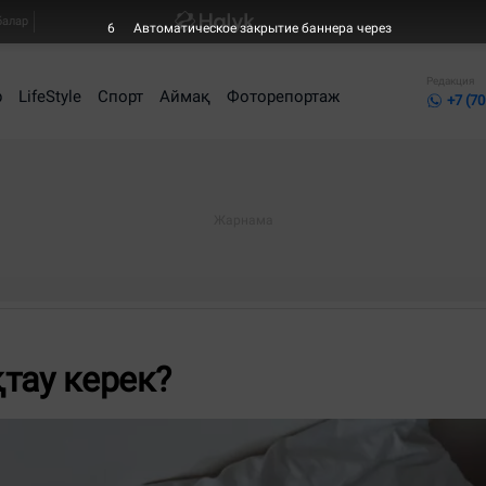
балар
5
Автоматическое закрытие баннера через
Редакция
р
LifeStyle
Спорт
Аймақ
Фоторепортаж
+7 (70
тау керек?