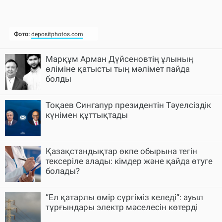
Марқұм Арман Дүйсеновтің ұлының
өліміне қатысты тың мәлімет пайда
болды
Тоқаев Сингапур президентін Тәуелсіздік
күнімен құттықтады
Қазақстандықтар өкпе обырына тегін
тексеріле алады: кімдер және қайда өтуге
болады?
“Ел қатарлы өмір сүргіміз келеді“: ауыл
тұрғындары электр мәселесін көтерді