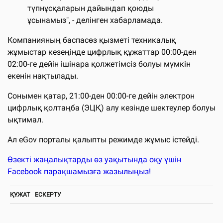
түпнұсқаларын дайындап қоюды
ұсынамыз", - делінген хабарламада.
Компанияның баспасөз қызметі техникалық
жұмыстар кезеңінде цифрлық құжаттар 00:00-ден
02:00-ге дейін ішінара қолжетімсіз болуы мүмкін
екенін нақтылады.
Сонымен қатар, 21:00-ден 00:00-ге дейін электрон
цифрлық қолтаңба (ЭЦҚ) алу кезінде шектеулер болуы
ықтимал.
Ал eGov порталы қалыпты режимде жұмыс істейді.
Өзекті жаңалықтарды өз уақытында оқу үшін
Facebook парақшамызға жазылыңыз!
ҚҰЖАТ
ЕСКЕРТУ