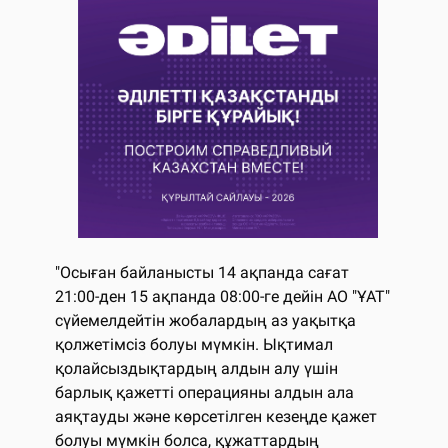
"Осыған байланысты 14 ақпанда сағат
21:00-ден 15 ақпанда 08:00-ге дейін АО "ҰАТ"
сүйемелдейтін жобалардың аз уақытқа
қолжетімсіз болуы мүмкін. Ықтимал
қолайсыздықтардың алдын алу үшін
барлық қажетті операцияны алдын ала
аяқтауды және көрсетілген кезеңде қажет
болуы мүмкін болса, құжаттардың