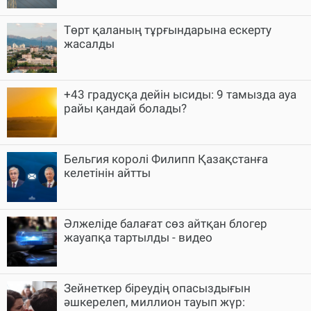
Төрт қаланың тұрғындарына ескерту
жасалды
+43 градусқа дейін ысиды: 9 тамызда ауа
райы қандай болады?
Бельгия королі Филипп Қазақстанға
келетінін айтты
Әлжеліде балағат сөз айтқан блогер
жауапқа тартылды - видео
Зейнеткер біреудің опасыздығын
әшкерелеп, миллион тауып жүр: