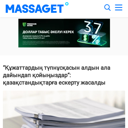
“Құжаттардың түпнұсқасын алдын ала
дайындап қойыңыздар“:
қазақстандықтарға ескерту жасалды