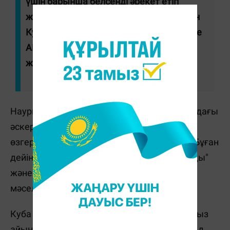
үшін барынша белсенді әрекет етіп
жатырмыз. Біз отын кез келген жолмен
Кубаға жеткізіледі деп үміттенеміз және
АҚШ енгізген бұл бойкот мәңгі
жалғаспайды деп сенеміз", - деді ол.
Наурыздың басында Дональд Трамп Ирандағы
әскери операциядан кейін Кубаны үлкен
өзгерістер күтіп тұрғанын мәлімдеген еді. Бұған
дейін ол Куба үкіметі "жақын арада құлайды"
және Ираннан кейін Куба АҚШ үшін "уақыт
мәселесі" екенін айтқан.
Куба президенті Мигель Диас-Канель наурыз
айында алғаш рет АҚШ президенті Дональд