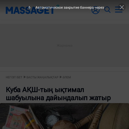
5
Автоматическое закрытие баннера через
НЕГІЗГІ БЕТ
БАСТЫ ЖАҢАЛЫҚТАР
ӘЛЕМ
Куба АҚШ-тың ықтимал
шабуылына дайындалып жатыр