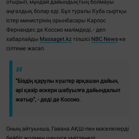
отырып, мұндай дайындықтың болмауы
аңғалдық болар еді. Бұл туралы Куба сыртқы
істер министрінің орынбасары Карлос
Фернандес де Коссио мәлімдеді, - деп
хабарлайды
Massaget.kz
тілшісі
NBC News
-ке
сілтеме жасап.
"Біздің қарулы күштер әрқашан дайын,
әрі қазір әскери шабуылға дайындалып
жатыр", - деді де Коссио.
Оның айтуынша, Гавана АҚШ-пен мәселелерді
бейбіт жолмен шешуге үміттенеді.