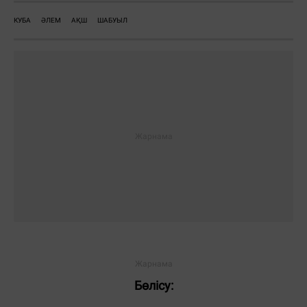
КУБА
ӘЛЕМ
АҚШ
ШАБУЫЛ
Бөлісу: