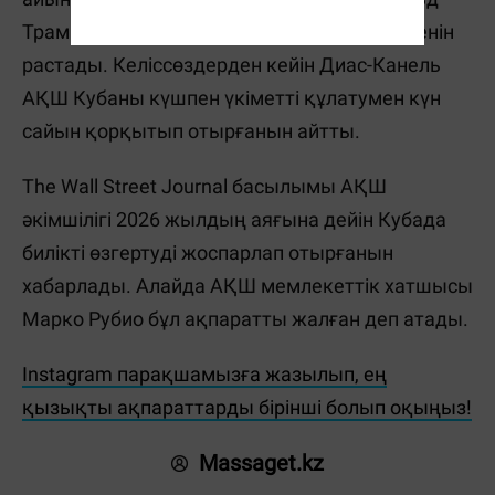
Трамп әкімшілігімен келіссөздер жүргізілгенін
растады. Келіссөздерден кейін Диас-Канель
АҚШ Кубаны күшпен үкіметті құлатумен күн
сайын қорқытып отырғанын айтты.
The Wall Street Journal басылымы АҚШ
әкімшілігі 2026 жылдың аяғына дейін Кубада
билікті өзгертуді жоспарлап отырғанын
хабарлады. Алайда АҚШ мемлекеттік хатшысы
Марко Рубио бұл ақпаратты жалған деп атады.
Instagram парақшамызға жазылып, ең
қызықты ақпараттарды бірінші болып оқыңыз!
Massaget.kz