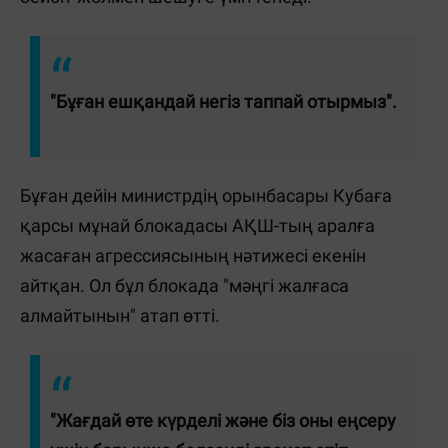
"Бұған ешқандай негіз таппай отырмыз".
Бұған дейін министрдің орынбасары Кубаға
қарсы мұнай блокадасы АҚШ-тың аралға
жасаған агрессиясының нәтижесі екенін
айтқан. Ол бұл блокада "мәңгі жалғаса
алмайтынын" атап өтті.
"Жағдай өте күрделі және біз оны еңсеру