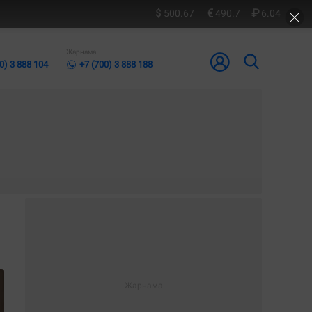
500.67
490.7
6.04
Жарнама
0) 3 888 104
+7 (700) 3 888 188