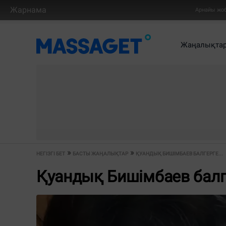
Жарнама
Арнайы жо
Жаңалықта
НЕГІЗГІ БЕТ
БАСТЫ ЖАҢАЛЫҚТАР
ҚУАНДЫҚ БИШІМБАЕВ БАЛГЕРГЕ...
Қуандық Бишімбаев балг