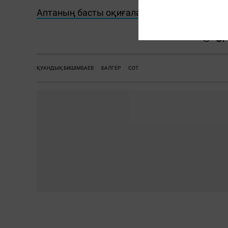
Аптаның басты оқиғалары мен пайдалы ви
С.
ҚУАНДЫҚ БИШІМБАЕВ
БАЛГЕР
СОТ