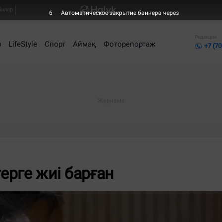
балар
5
Автоматическое закрытие баннера через
Редакция
р
LifeStyle
Спорт
Аймақ
Фоторепортаж
+7 (70
ерге жиі барған