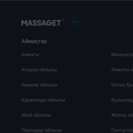
Аймақтар
Алматы
Маңғыст
Атырау облысы
Алматы 
Ақмола облысы
Батыс Қа
Қарағанды облысы
Қызылор
Абай облысы
Жетісу о
Павлодар облысы
Солтүсті