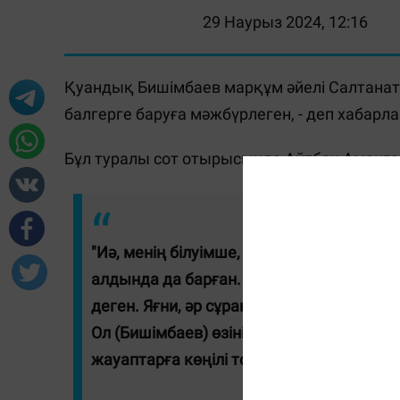
29 Наурыз 2024, 12:16
Қуандық Бишімбаев марқұм әйелі Салтанат 
балгерге баруға мәжбүрлеген, - деп хабар
Бұл туралы сот отырысында Айтбек Амангел
"Иә, менің білуімше, Қуандық балгерлер
алдында да барған. Балгер "иә, сендерд
деген. Яғни, әр сұрақ бойынша баратын.
Ол (Бишімбаев) өзінің сұрақтарына жетк
жауаптарға көңілі толмайтын. Бір сұрақт