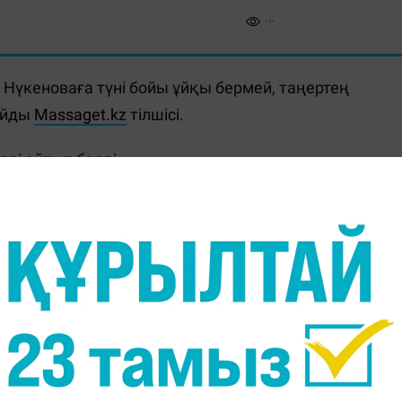
Нүкеноваға түні бойы ұйқы бермей, таңертең
лайды
Massaget.kz
тілшісі.
ді айтып берді.
ге жиі баратын. Тіпті Салтанатпен кездесер
е бәрі жақсы болады, ол сені жақсы көріп қалады"
 Салтанатты да өзімен алып жүретін.
ілікті жауап ала алмайтын. Яғни Салтанат берген
ы бірнеше рет қоятын", - дейді Айтбек Амангелді.