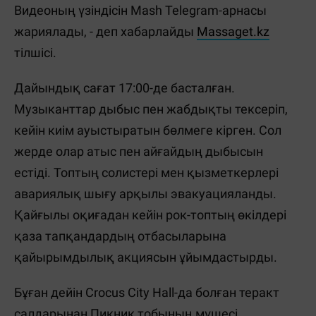
Видеоның үзіндісін Mash Telegram-арнасы
жариялады, - деп хабарлайды
Massaget.kz
тілшісі.
Дайындық сағат 17:00-де басталған.
Музыканттар дыбыс пен жабдықты тексеріп,
кейін киім ауыстыратын бөлмеге кірген. Сол
жерде олар атыс пен айғайдың дыбысын
естіді. Топтың солистері мен қызметкерлері
авариялық шығу арқылы эвакуацияланды.
Қайғылы оқиғадан кейін рок-топтың өкілдері
қаза тапқандардың отбасыларына
қайырымдылық акциясын ұйымдастырды.
Бұған дейін Crocus City Hall-да болған теракт
салдарынан Пикник тобының мүшесі