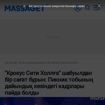
3
Автоматическое закрытие баннера через
НЕГІЗГІ БЕТ
БАСТЫ ЖАҢАЛЫҚТАР
"КРОКУС СИТИ ХОЛЛҒА"...
"Крокус Сити Холлға" шабуылдан
бір сағат бұрын: Пикник тобының
дайындық кезіндегі кадрлары
пайда болды