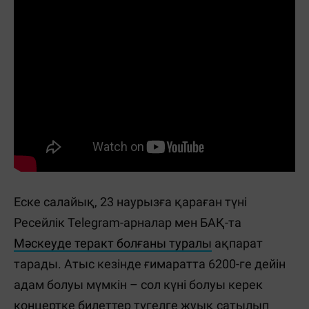
Еске салайық, 23 наурызға қараған түні
Ресейлік Telegram-арналар мен БАҚ-та
Мәскеуде теракт болғаны туралы
ақпарат
тарады. Атыс кезінде ғимаратта 6200-ге дейін
адам болуы мүмкін – сол күні болуы керек
концертке билеттер түгелге жуық сатылып