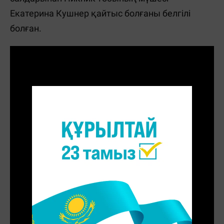
Екатерина Кушнер қайтыс болғаны белгілі
болған.