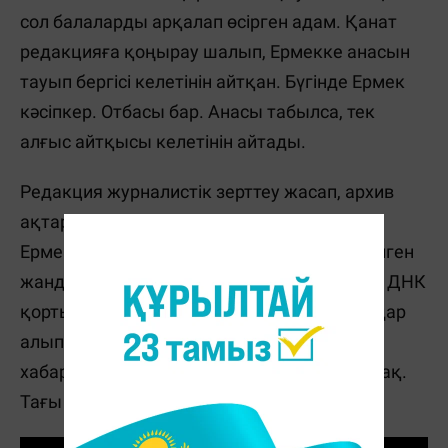
сол балаларды арқалап өсірген адам. Қанат
редакцияға қоңырау шалып, Ермекке анасын
тауып бергісі келетінін айтқан. Бүгінде Ермек
кәсіпкер. Отбасы бар. Анасы табылса, тек
алғыс айтқысы келетінін айтады.
Редакция журналистік зерттеу жасап, архив
ақтарып, іздестіру жұмыстарын жүргізген.
Ермекке қатысты мәліметтерге сәйкес келген
жанды Алматыға алдырып, ДНК жасатты. ДНК
қортындысын хабар соңында ғана мамандар
алып келіп, студияда ашты. Келесі
хабарлардың бірі тағы да Ермекке арналмақ.
Тағы да іздеу жұмыстары жалғасады.