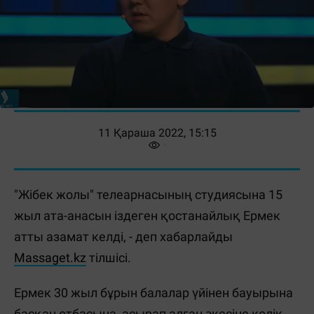
11 Қараша 2022, 15:15
"Жібек жолы" телеарнасының студиясына 15
жыл ата-анасын іздеген қостанайлық Ермек
атты азамат келді, - деп хабарлайды
Massaget.kz
тілшісі.
Ермек 30 жыл бұрын балалар үйінен бауырына
басқан отбасына, асырап алған әкесіне көлік