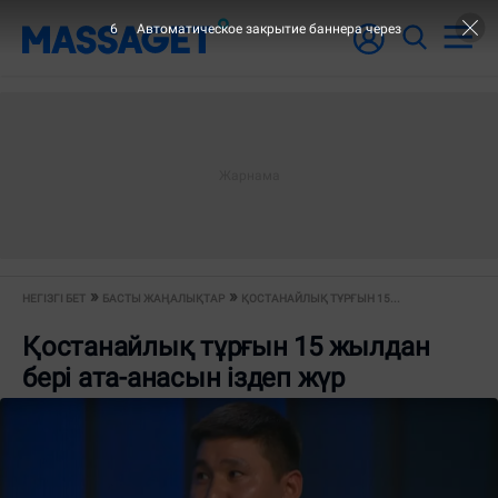
6
Автоматическое закрытие баннера через
НЕГІЗГІ БЕТ
БАСТЫ ЖАҢАЛЫҚТАР
ҚОСТАНАЙЛЫҚ ТҰРҒЫН 15...
Қостанайлық тұрғын 15 жылдан
бері ата-анасын іздеп жүр