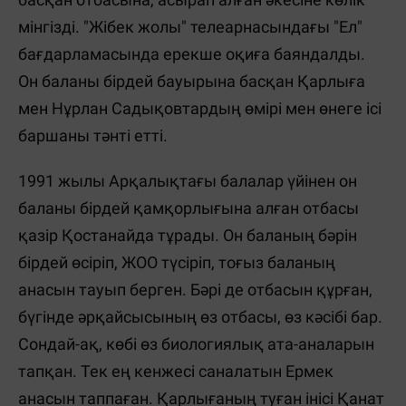
мінгізді. "Жібек жолы" телеарнасындағы "Ел"
бағдарламасында ерекше оқиға баяндалды.
Он баланы бірдей бауырына басқан Қарлыға
мен Нұрлан Садықовтардың өмірі мен өнеге ісі
баршаны тәнті етті.
1991 жылы Арқалықтағы балалар үйінен он
баланы бірдей қамқорлығына алған отбасы
қазір Қостанайда тұрады. Он баланың бәрін
бірдей өсіріп, ЖОО түсіріп, тоғыз баланың
анасын тауып берген. Бәрі де отбасын құрған,
бүгінде әрқайсысының өз отбасы, өз кәсібі бар.
Сондай-ақ, көбі өз биологиялық ата-аналарын
тапқан. Тек ең кенжесі саналатын Ермек
анасын таппаған. Қарлығаның туған інісі Қанат