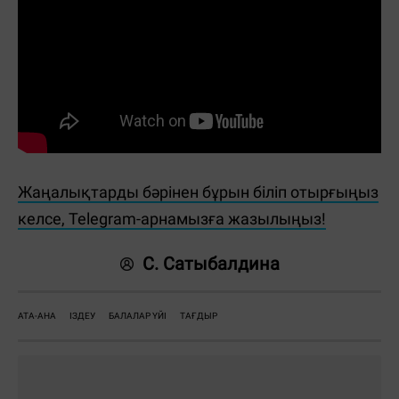
Жаңалықтарды бәрінен бұрын біліп отырғыңыз
келсе, Telegram-арнамызға жазылыңыз!
С. Сатыбалдина
АТА-АНА
ІЗДЕУ
БАЛАЛАР ҮЙІ
ТАҒДЫР