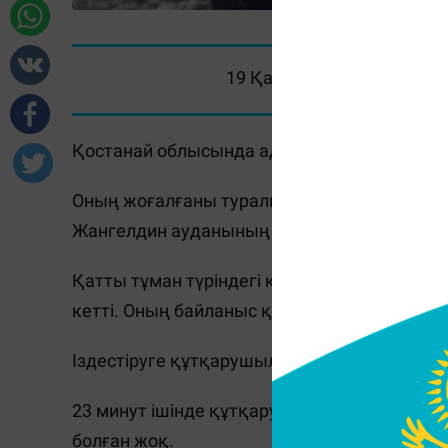
19 Қараша 2024, 14:45
Қостанай облысында адасып кеткен малшы
Оның жоғалғаны туралы бүгін таңертең мәл
Жангелдин ауданының Шеген ауылына қара
Қатты тұман түріндегі қолайсыз ауа райы
кетті. Оның байланыс құралы болған жоқ.
️Іздестіруге құтқарушылар, полиция және
23 минут ішінде құтқарушылар ер адамды 
болған жоқ.