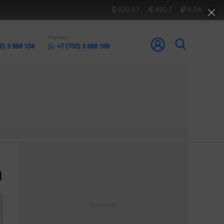
500.67
490.7
6.04
Жарнама
0) 3 888 104
+7 (700) 3 888 188
ы