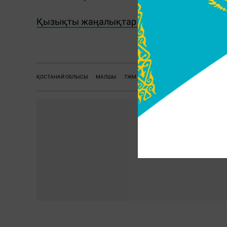
Қызықты жаңалықтар мен видеоларды көру
ҚОСТАНАЙ ОБЛЫСЫ
МАЛШЫ
ТЖМ