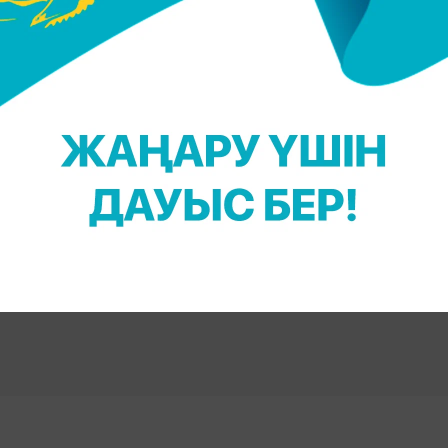
 үшін TikTok арнамызға жазылыңыз!
Massaget