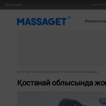
Жарнама
Арнайы жо
Жаңалықта
НЕГІЗГІ БЕТ
БАСТЫ ЖАҢАЛЫҚТАР
ЖОҒАЛҒАН АДАМ ТАБЫЛДЫ
Қостанай облысында жо