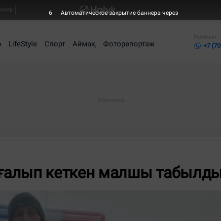
балар
6
Автоматическое закрытие баннера через
Редакция
р
LifeStyle
Спорт
Аймақ
Фоторепортаж
+7 (70
ғалып кеткен малшы табылд