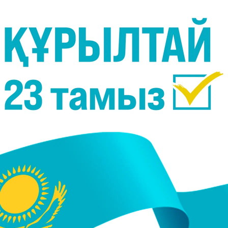
Фото:
ТЖМ
 табылды, - деп хабарлайды
Massaget.kz
тілшісі.
ім болды. 1967 жылы туған ер адам кеше таңертең
й қой іздеуге шыққан.
на байланысты малшы бағдарын жоғалтып, адасып
 ЖАО қызметкерлері шықты.
тауып алды. Ол медициналық көмекке мұқтаж