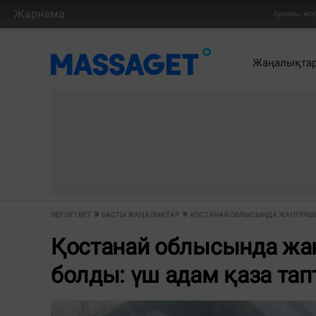
Жарнама
Арнайы жо
Жаңалықта
НЕГІЗГІ БЕТ
БАСТЫ ЖАҢАЛЫҚТАР
ҚОСТАНАЙ ОБЛЫСЫНДА ЖАНТҮРШІГЕ
Қостанай облысында жан
болды: үш адам қаза та