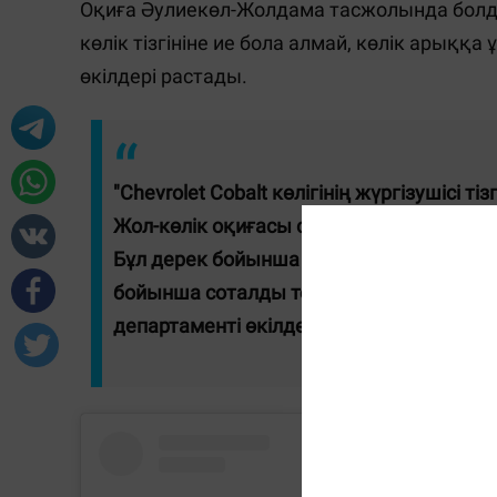
Оқиға Әулиекөл-Жолдама тасжолында болд
көлік тізгініне ие бола алмай, көлік арыққ
өкілдері растады.
"Chevrolet Cobalt көлігінің жүргізушісі 
Жол-көлік оқиғасы салдарынан жүргізуш
Бұл дерек бойынша ҚР Қылмыстық кодек
бойынша соталды тергеу басталды", - 
департаменті өкілдері.