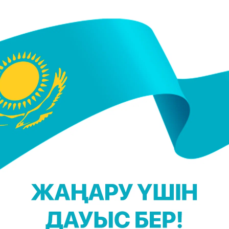
l_qostanai_media)
іпсіздік шараларын сақтау керегін ескертеді.
лады. Осыған байланысты тасжолдарда патруль
ғалысы қиын жағдайға тап болған жүргізушілерге