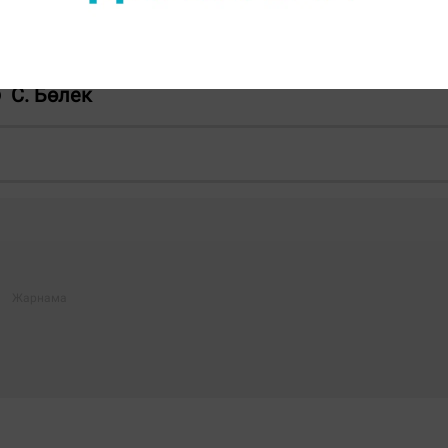
ңыз келсе, Telegram-арнамызға жазылыңыз!
С. Бөлек