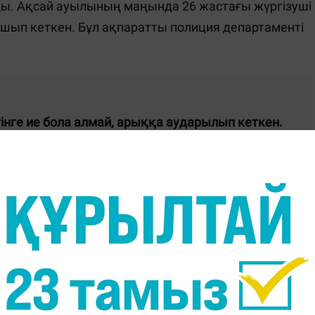
ы. Ақсай ауылының маңында 26 жастағы жүргізуші
а ұшып кеткен. Бұл ақпаратты полиция департаменті
тізгінге ие бола алмай, арыққа аударылып кеткен.
і мен екі жолаушы оқиға орнында қаза тапты.
сінің 345-бабы "Жол жүру ережелерін бұзу"
деп хабарлады Қостанай облысының полиция