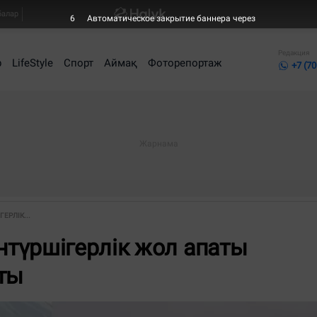
балар
6
Автоматическое закрытие баннера через
Редакция
р
LifeStyle
Спорт
Аймақ
Фоторепортаж
+7 (70
РЛІК...
түршігерлік жол апаты
пты