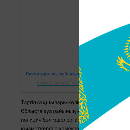
Посмотреть эту публикацию в Instagram
Публикация от Ayliekol QostanaiMedia (@aylieko
Тәртіп сақшылары көлік жүргізушілеріне қау
Облыста ауа райының қолайсыздығы байқа
полиция бөлімшелері арттырылды. Жол қоз
қызметкерлер көмек көрсетеді.