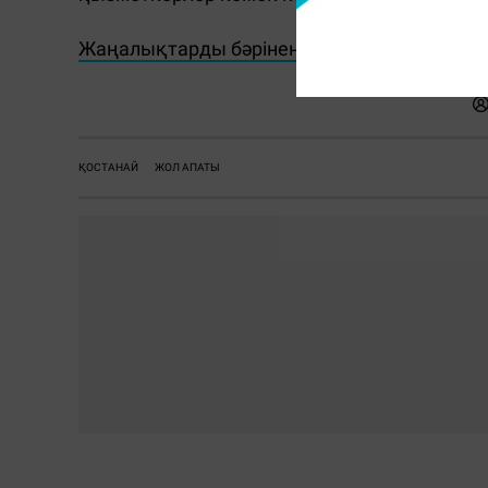
Жаңалықтарды бәрінен бұрын біліп отырғы
ҚОСТАНАЙ
ЖОЛ АПАТЫ