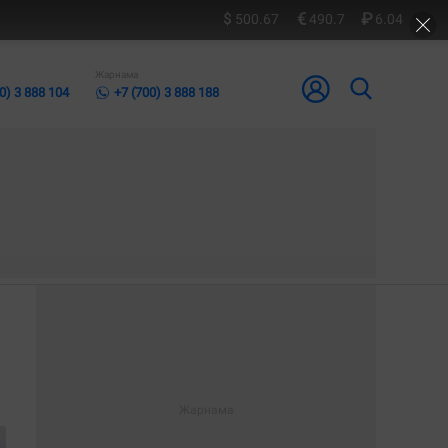
500.67
490.7
6.04
Жарнама
0) 3 888 104
+7 (700) 3 888 188