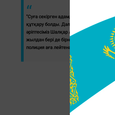
"Суға секірген адамды естіген бойда у
құтқару болды. Дәл осы көпірде 2019 ж
әріптесіміз Шалқар Ақымғалиев дүниеден
жылдан бері де бірнеше рет осы көпірде
полиция аға лейтенанты Арман Қарабал