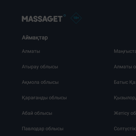
Аймақтар
Алматы
Маңғыст
Атырау облысы
Алматы 
Ақмола облысы
Батыс Қа
Қарағанды облысы
Қызылор
Абай облысы
Жетісу о
Павлодар облысы
Солтүсті