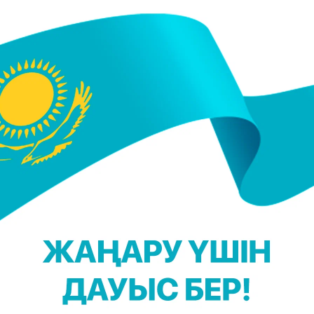
ақыттың санаулы екенін түсіндік. Бастысы адамды
ылы суға секірген әйел адамды құтқарып,
 өткен еді. Есіме сол оқиға оралды. Бірақ 2019
н секірмек болған азаматтар құтқарылды", - деді
иев.