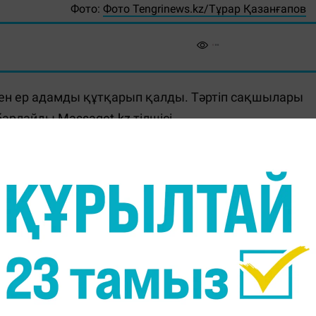
Фото:
Фото Tengrinews.kz/Тұрар Қазанғапов
кен ер адамды құтқарып қалды. Тәртіп сақшылары
хабарлайды
Massaget.kz
тілшісі.
 сағат 02:00 шамасында Атырау қаласындағы
н. Мұны байқаған патрульдік полиция батальонының
т Абужанов тұрғынды дереу құтқаруға кіріскен.
ға батып бара жатқан ер адамға қарай жүзген. Кейін
анов көмекке келген.
шылары алғашқы медициналық көмек көрсетті.