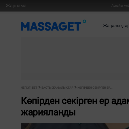
Жарнама
Арнайы жо
Жаңалықта
НЕГІЗГІ БЕТ
БАСТЫ ЖАҢАЛЫҚТАР
КӨПІРДЕН СЕКІРГЕН ЕР...
Көпірден секірген ер ад
жарияланды