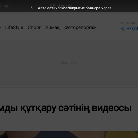
балар
5
Автоматическое закрытие баннера через
Редакция
р
LifeStyle
Спорт
Аймақ
Фоторепортаж
+7 (70
амды құтқару сәтінің видеосы