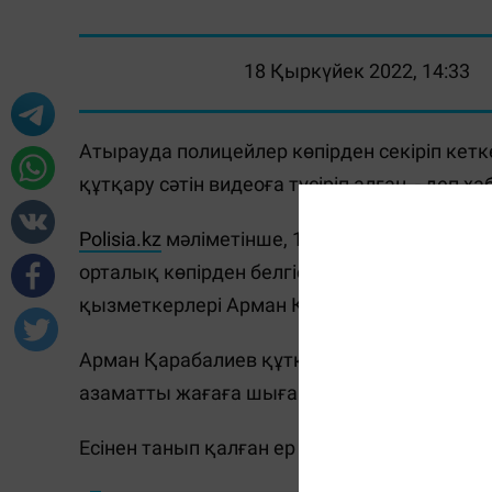
18 Қыркүйек 2022, 14:33
Атырауда полицейлер көпірден секіріп кет
құтқару сәтін видеоға түсіріп алған, - деп 
Polisia.kz
мәліметінше, 18 қыркүйекте түнгі
орталық көпірден белгісіз ер адам секірге
қызметкерлері Арман Қарабалиев пен Мелла
Арман Қарабалиев құтқару жилетін киіп, су
азаматты жағаға шығару үшін Меллат Абуж
Есінен танып қалған ер адамға тәртіп сақ