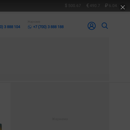
500.67
490.7
6.04
Жарнама
0) 3 888 104
+7 (700) 3 888 188