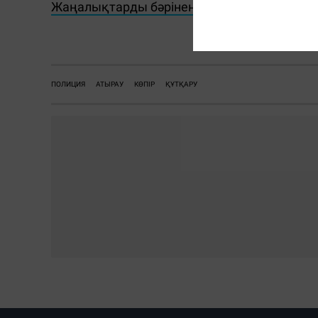
Жаңалықтарды бәрінен бұрын біліп отырғы
ПОЛИЦИЯ
АТЫРАУ
КӨПІР
ҚҰТҚАРУ