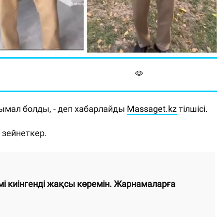
ымал болды, - деп хабарлайды
Massaget.kz
тілшісі.
и зейнеткер.
і киінгенді жақсы көремін. Жарнамаларға