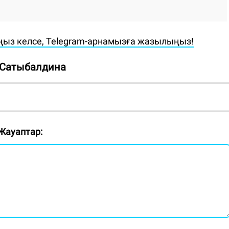
ңыз келсе, Telegram-арнамызға жазылыңыз!
 Сатыбалдина
Жауаптар: