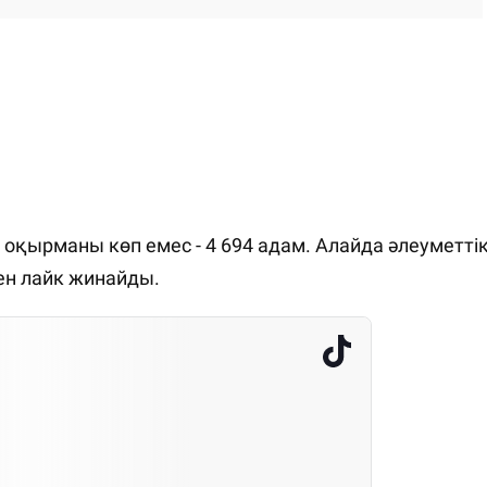
оқырманы көп емес - 4 694 адам. Алайда әлеуметті
ен лайк жинайды.