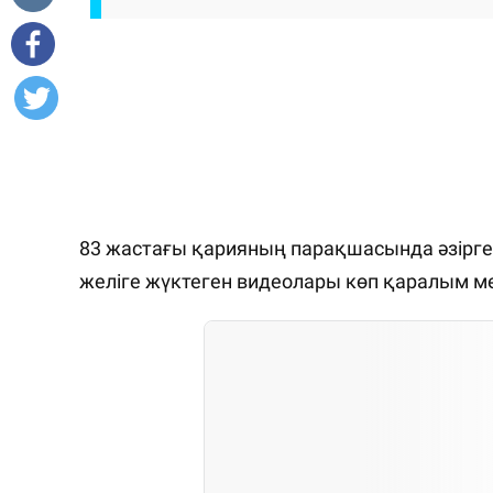
83 жастағы қарияның парақшасында әзірге 
желіге жүктеген видеолары көп қаралым м