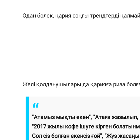
Одан бөлек, қария соңғы трендтерді қалмай 
Желі қолданушылары да қарияға риза болғ
"Атамыз мықты екен", "Атаға жазылып, қ
"2017 жылы кофе ішуге кірген болатынмын.
Сол сіз болған екенсіз ғой", "Жүз жасаң