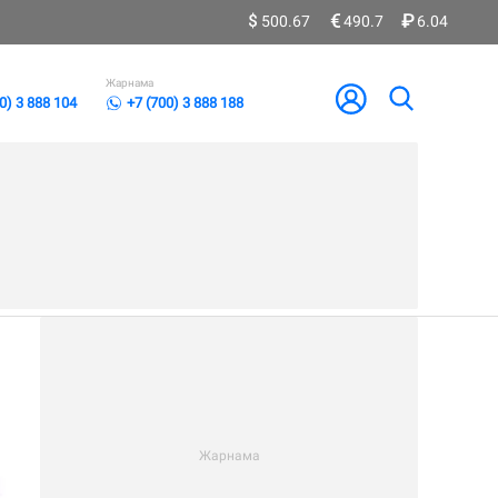
500.67
490.7
6.04
Жарнама
0) 3 888 104
+7 (700) 3 888 188