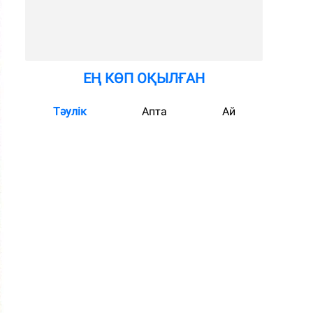
ЕҢ КӨП ОҚЫЛҒАН
Тәулік
Апта
Ай