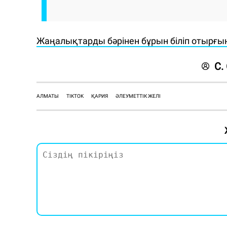
Жаңалықтарды бәрінен бұрын біліп отырғы
С.
АЛМАТЫ
TIKTOK
ҚАРИЯ
ӘЛЕУМЕТТІК ЖЕЛІ