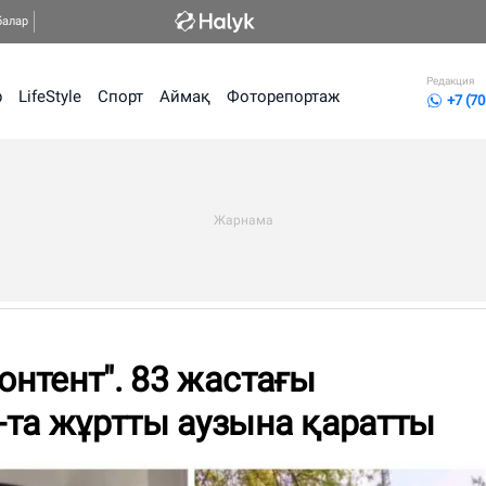
балар
Редакция
р
LifeStyle
Спорт
Аймақ
Фоторепортаж
+7 (70
онтент". 83 жастағы
-та жұртты аузына қаратты