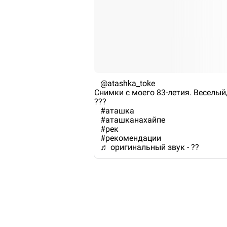
@atashka_toke
Снимки с моего 83-летия. Веселый
???
#аташка
#аташканахайпе
#рек
#рекомендации
♬ оригинальный звук - ??