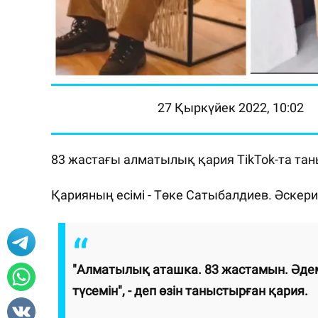
27 Қыркүйек 2022, 10:02
83 жастағы алматылық қария TikTok-та тан
Қарияның есімі - Төке Сатыбалдиев. Әскер
"Алматылық аташка. 83 жастамын. Әдем
түсемін", - деп өзін таныстырған қария.