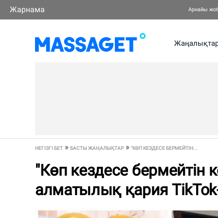
Жарнама
Арнайы жо
Жаңалықта
НЕГІЗГІ БЕТ
БАСТЫ ЖАҢАЛЫҚТАР
"КӨП КЕЗДЕСЕ БЕРМЕЙТІН...
"Көп кездесе бермейтін к
алматылық қария TikTok