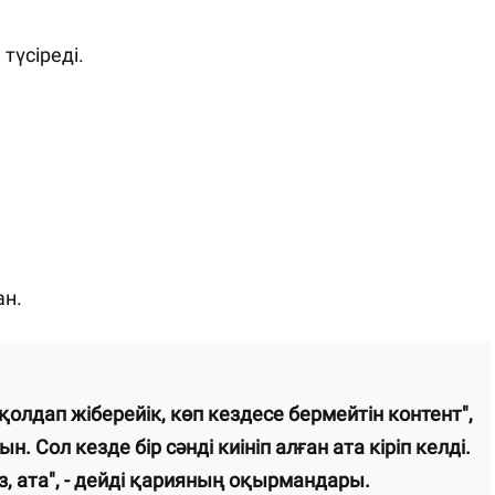
түсіреді.
ан.
олдап жіберейік, көп кездесе бермейтін контент",
 Сол кезде бір сәнді киініп алған ата кіріп келді.
ыз, ата", - дейді қарияның оқырмандары.