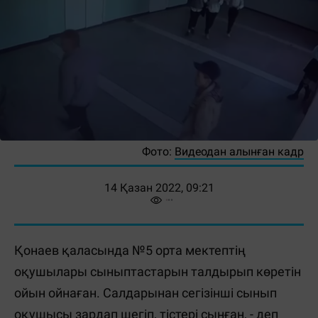
Фото:
Видеодан алынған кадр
14 Қазан 2022, 09:21
Қонаев қаласында №5 орта мектептің
оқушылары сыныптастарын талдырып көретін
ойын ойнаған. Салдарынан сегізінші сынып
оқушысы зардап шегіп, тістері сынған, - деп