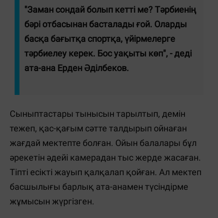
"Заман сондай болып кетті ме? Тәрбиенің
бәрі отбасынан басталады ғой. Оларды
басқа бағытқа спортқа, үйірмелерге
тәрбиелеу керек. Бос уақыты көп", - деді
ата-ана Ерден Әділбеков.
Сыныптастары тынысын тарылтып, демін
тежеп, қас-қағым сәтте талдырып ойнаған
жағдай мектепте болған. Ойын балалары бұл
әрекетін әдейі камерадан тыс жерде жасаған.
Тіпті есікті жауып қалқалап қойған. Ал мектеп
басшылығы барлық ата-анамен түсіндірме
жұмысын жүргізген.