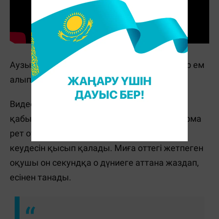
Аузы-мұрнынан қан аққан жасөспірім қазір ем
алып жатыр.
Видео кадрларында бір бала сыныптасын
қабырғаға қысып, талдырып жатыр. Жиырма
рет отырып-тұрғызып, демі тарылғанда
кеудесін қысып қалады. Миға оттегі жетпеген
оқушы он секундқа о дүниеге аттана жаздап,
есінен танады.