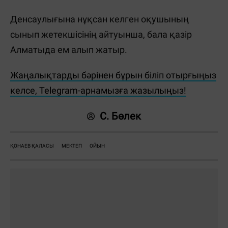
Денсаулығына нұқсан келген оқушының
сынып жетекшісінің айтуынша, бала қазір
Алматыда ем алып жатыр.
Жаңалықтарды бәрінен бұрын біліп отырғыңыз
келсе, Telegram-арнамызға жазылыңыз!
С. Бөлек
ҚОНАЕВ ҚАЛАСЫ
МЕКТЕП
ОЙЫН