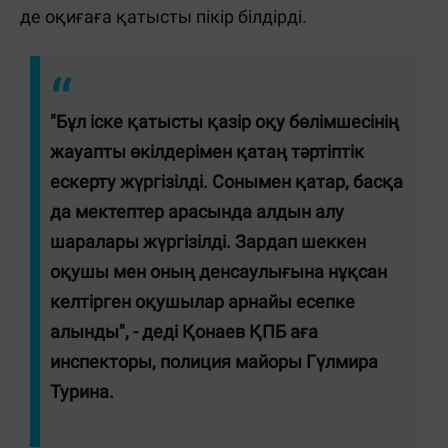
де оқиғаға қатысты пікір білдірді.
"Бұл іске қатысты қазір оқу бөлімшесінің
жауапты өкілдерімен қатаң тәртіптік
ескерту жүргізілді. Сонымен қатар, басқа
да мектептер арасында алдын алу
шаралары жүргізілді. Зардап шеккен
оқушы мен оның денсаулығына нұқсан
келтірген оқушылар арнайы есепке
алынды", - деді Қонаев ҚПБ аға
инспекторы, полиция майоры Гүлмира
Турина.