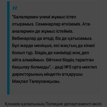
"Балалармен үнемі жұмыс істеп
отырамыз. Семинарлар өткіземіз. Ата-
аналармен де жұмыс істейміз.
Вебинарлар да өтеді, біз де қатысамыз.
Бұл жерде меніңше, екі жақтың да кінәсі
болып тұр. Біздің де кәнімізді жоқ деп
айта алмаймын. Өйткені біздің тараптан
бақылау болмады", - деді №5 орта мектеп
директорының міндетін атқарушы
Мақпал Төлеуханқызы.
Қонаев қаласының Полиция департаменті өкілі