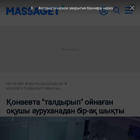
5
Автоматическое закрытие баннера через
НЕГІЗГІ БЕТ
БАСТЫ ЖАҢАЛЫҚТАР
ҚОНАЕВТА "ТАЛДЫРЫП" ОЙНАҒАН...
Қонаевта "талдырып" ойнаған
оқушы ауруханадан бір-ақ шықты