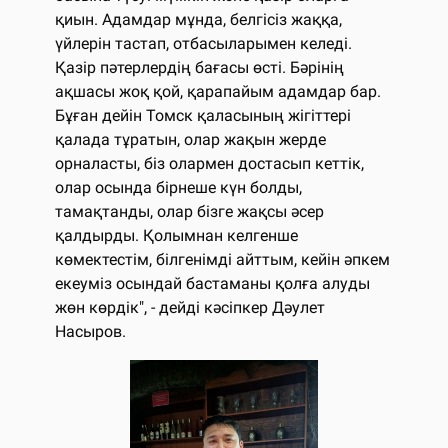
қиын. Адамдар мұнда, белгісіз жаққа,
үйлерін тастап, отбасыларымен келеді.
Қазір пәтерлердің бағасы өсті. Бәрінің
ақшасы жоқ қой, қарапайым адамдар бар.
Бұған дейін Томск қаласының жігіттері
қалада тұратын, олар жақын жерде
орналасты, біз олармен достасып кеттік,
олар осында бірнеше күн болды,
тамақтанды, олар бізге жақсы әсер
қалдырды. Қолымнан келгенше
көмектестім, білгенімді айттым, кейін әпкем
екеуміз осындай бастаманы қолға алуды
жөн көрдік", - дейді кәсіпкер Дәулет
Насыров.