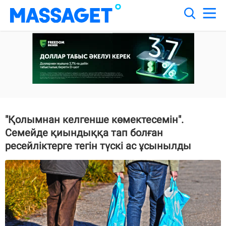
"Қолымнан келгенше көмектесемін".
Семейде қиындыққа тап болған
ресейліктерге тегін түскі ас ұсынылды