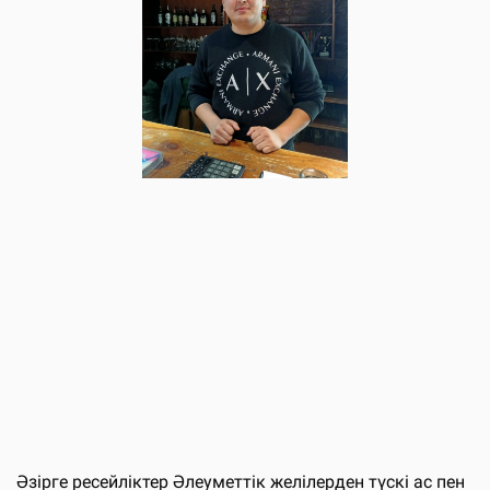
Әзірге ресейліктер Әлеуметтік желілерден түскі ас пен