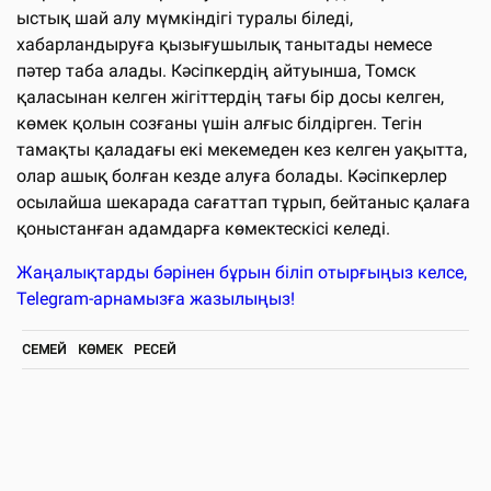
ыстық шай алу мүмкіндігі туралы біледі,
хабарландыруға қызығушылық танытады немесе
пәтер таба алады. Кәсіпкердің айтуынша, Томск
қаласынан келген жігіттердің тағы бір досы келген,
көмек қолын созғаны үшін алғыс білдірген. Тегін
тамақты қаладағы екі мекемеден кез келген уақытта,
олар ашық болған кезде алуға болады. Кәсіпкерлер
осылайша шекарада сағаттап тұрып, бейтаныс қалаға
қоныстанған адамдарға көмектескісі келеді.
Жаңалықтарды бәрінен бұрын біліп отырғыңыз келсе,
Telegram-арнамызға жазылыңыз!
СЕМЕЙ
КӨМЕК
РЕСЕЙ