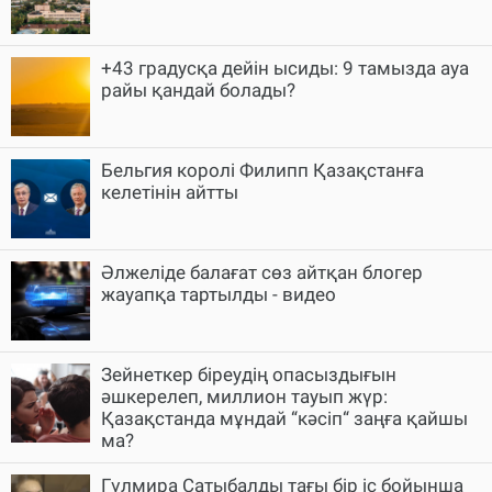
+43 градусқа дейін ысиды: 9 тамызда ауа
райы қандай болады?
Бельгия королі Филипп Қазақстанға
келетінін айтты
Әлжеліде балағат сөз айтқан блогер
жауапқа тартылды - видео
Зейнеткер біреудің опасыздығын
әшкерелеп, миллион тауып жүр:
Қазақстанда мұндай “кәсіп“ заңға қайшы
ма?
Гүлмира Сатыбалды тағы бір іс бойынша