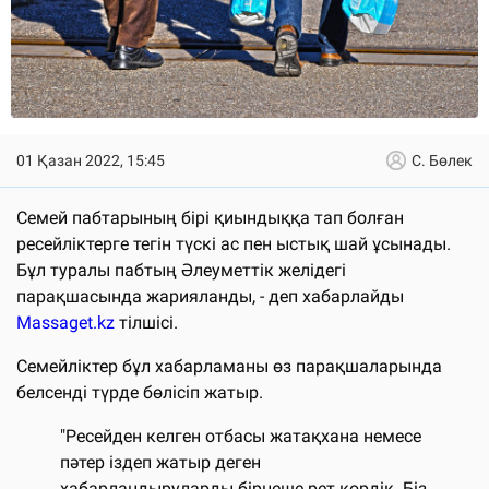
01 Қазан 2022, 15:45
С. Бөлек
Семей пабтарының бірі қиындыққа тап болған
ресейліктерге тегін түскі ас пен ыстық шай ұсынады.
Бұл туралы пабтың Әлеуметтік желідегі
парақшасында жарияланды, - деп хабарлайды
Massaget.kz
тілшісі.
Семейліктер бұл хабарламаны өз парақшаларында
белсенді түрде бөлісіп жатыр.
"Ресейден келген отбасы жатақхана немесе
пәтер іздеп жатыр деген
хабарландыруларды бірнеше рет көрдік. Біз