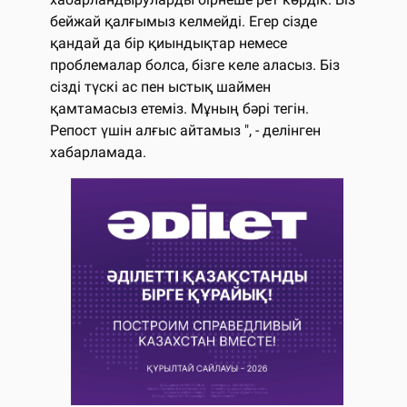
бейжай қалғымыз келмейді. Егер сізде
қандай да бір қиындықтар немесе
проблемалар болса, бізге келе аласыз. Біз
сізді түскі ас пен ыстық шаймен
қамтамасыз етеміз. Мұның бәрі тегін.
Репост үшін алғыс айтамыз ", - делінген
хабарламада.