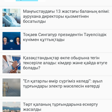
Маңғыстаудағы 13 жастағы баланың өлімі:
аурухана директоры қызметінен
босатылды
Тоқаев Сингапур президентін Тәуелсіздік
күнімен құттықтады
Қазақстандықтар өкпе обырына тегін
тексеріле алады: кімдер және қайда өтуге
болады?
“Ел қатарлы өмір сүргіміз келеді“: ауыл
тұрғындары электр мәселесін көтерді
Төрт қаланың тұрғындарына ескерту
жасалды