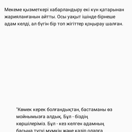
Мекеме қызметкері хабарландыру екі күн қатарынан
жарияланғанын айтты. Осы уақыт ішінде бірнеше
адам келді, ал бүгін бір топ жігіттер қоңырау шалған.
"Көмек керек болғандықтан, бастаманы өз
мойнымызға алдық. Бұл - біздің
көршілеріміз. Бұл - кез келген адамның
басына түсуі мүмкін және қазір оларға