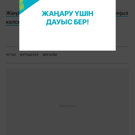
Жаңалықтарды бәрінен бұрын біліп отырғыңыз
келсе, Telegram-арнамызға жазылыңыз!
С. Сатыбалдина
ҰСТАЗ
ҚҰТТЫҚТАУ
МҰҒАЛІМ