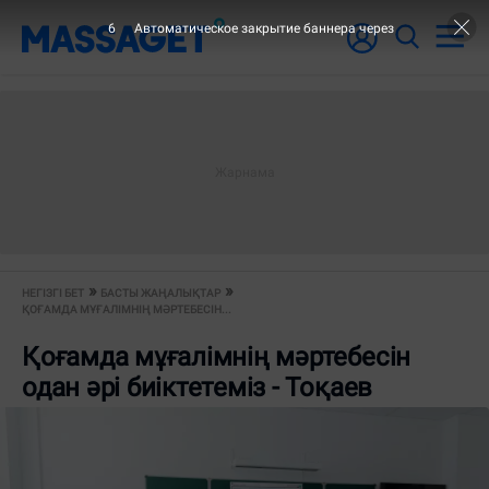
6
Автоматическое закрытие баннера через
НЕГІЗГІ БЕТ
БАСТЫ ЖАҢАЛЫҚТАР
ҚОҒАМДА МҰҒАЛІМНІҢ МӘРТЕБЕСІН...
Қоғамда мұғалімнің мәртебесін
одан әрі биіктетеміз - Тоқаев