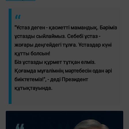
"Ұстаз деген - қасиетті мамандық. Бәріміз
ұстазды сыйлаймыз. Себебі ұстаз -
жоғары деңгейдегі тұлға. Ұстаздар күні
құтты болсын!
Біз ұстазды құрмет тұтқан елміз.
Қоғамда мұғалімнің мәртебесін одан әрі
биіктетеміз!", - деді Президент
құтықтауында.