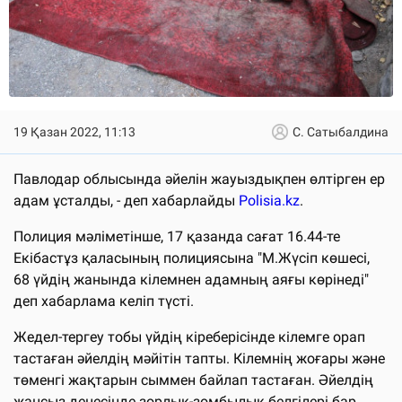
19 Қазан 2022, 11:13
С. Сатыбалдина
Павлодар облысында әйелін жауыздықпен өлтірген ер
адам ұсталды, - деп хабарлайды
Polisia.kz
.
Полиция мәліметінше, 17 қазанда сағат 16.44-те
Екібастұз қаласының полициясына "М.Жүсіп көшесі,
68 үйдің жанында кілемнен адамның аяғы көрінеді"
деп хабарлама келіп түсті.
Жедел-тергеу тобы үйдің кіреберісінде кілемге орап
тастаған әйелдің мәйітін тапты. Кілемнің жоғары және
төменгі жақтарын сыммен байлап тастаған. Әйелдің
жансыз денесінде зорлық-зомбылық белгілері бар