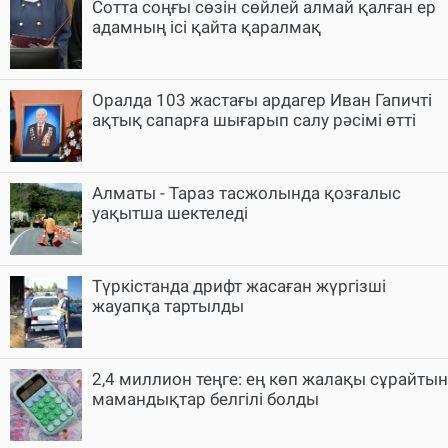
Cотта соңғы сөзін сөйлей алмай қалған ер
адамның ісі қайта қаралмақ
Оралда 103 жастағы ардагер Иван Гапичті
ақтық сапарға шығарып салу рәсімі өтті
Алматы - Тараз тасжолында қозғалыс
уақытша шектеледі
Түркістанда дрифт жасаған жүргізші
жауапқа тартылды
2,4 миллион теңге: ең көп жалақы сұрайтын
мамандықтар белгілі болды