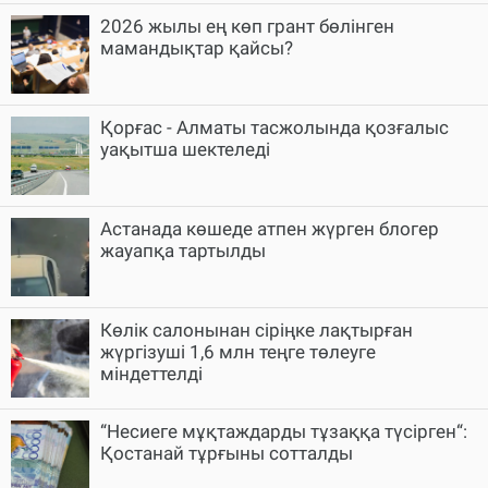
2026 жылы ең көп грант бөлінген
мамандықтар қайсы?
Қорғас - Алматы тасжолында қозғалыс
уақытша шектеледі
Астанада көшеде атпен жүрген блогер
жауапқа тартылды
Көлік салонынан сіріңке лақтырған
жүргізуші 1,6 млн теңге төлеуге
міндеттелді
“Несиеге мұқтаждарды тұзаққа түсірген“:
Қостанай тұрғыны сотталды