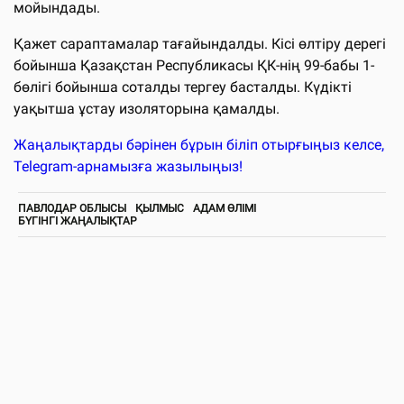
мойындады.
Қажет сараптамалар тағайындалды. Кісі өлтіру дерегі
бойынша Қазақстан Республикасы ҚК-нің 99-бабы 1-
бөлігі бойынша соталды тергеу басталды. Күдікті
уақытша ұстау изоляторына қамалды.
Жаңалықтарды бәрінен бұрын біліп отырғыңыз келсе,
Telegram-арнамызға жазылыңыз!
ПАВЛОДАР ОБЛЫСЫ
ҚЫЛМЫС
АДАМ ӨЛІМІ
БҮГІНГІ ЖАҢАЛЫҚТАР