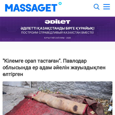
"Кілемге орап тастаған". Павлодар
облысында ер адам әйелін жауыздықпен
өлтірген