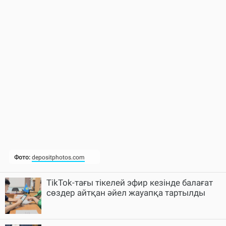
TikTok-тағы тікелей эфир кезінде балағат
сөздер айтқан әйел жауапқа тартылды