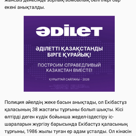
екені анықталды.
Полиция әйелдің жеке басын анықтады, ол Екібастұз
қаласының 38 жастағы тұрғыны болып шықты. Кісі
өлтірді деген күдік бойынша жедел-іздестіру іс-
шараларын жүргізу барысында Екібастұз қаласының
тұрғыны, 1986 жылы туған ер адам ұсталды. Ол кінәсін